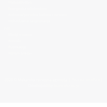
Poduzetništvo
Energetska učinkovitost
Kulturna/prirodna baština i turizam
Individualna savjetovanja
Info
Mediji o nama
Kontakt
Publikacije
Korisni linkovi
2026 © Makarska razvojna agencija |
Politika kolačića
|
Developed by
Nove vibracije