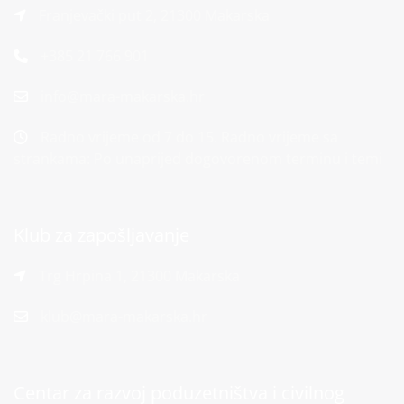
Franjevački put 2, 21300 Makarska
+385 21 766 901
info@mara-makarska.hr
Radno vrijeme od 7 do 15. Radno vrijeme sa
strankama: Po unaprijed dogovorenom terminu i temi
Klub za zapošljavanje
Trg Hrpina 1, 21300 Makarska
klub@mara-makarska.hr
Centar za razvoj poduzetništva i civilnog