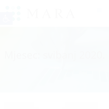
Open toolbar
Mjesec:
svibanj 2020.
Home