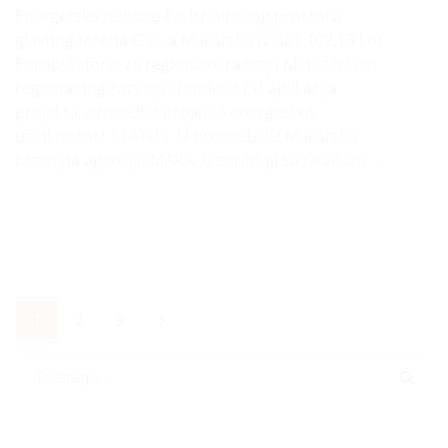
Energetska obnove Podtribinskog prostora
glavnog terena GSC-a Makarska (2.481.102,13 kn)
Europski fond za regionalni razvoj i Ministarstvo
regionalnog razvoja i fondova EU aplikacija
projekta, provedba projekta energetska
učinkovitost STATUS: U provedbi JU Makarska
razvojna agencija MARA, u suradnji sa Gradom ...
1
2
3