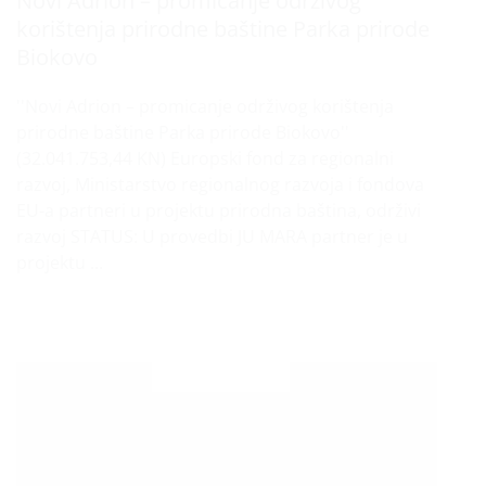
Novi Adrion – promicanje održivog
korištenja prirodne baštine Parka prirode
Biokovo
''Novi Adrion – promicanje održivog korištenja
prirodne baštine Parka prirode Biokovo''
(32.041.753,44 KN) Europski fond za regionalni
razvoj, Ministarstvo regionalnog razvoja i fondova
EU-a partneri u projektu prirodna baština, održivi
razvoj STATUS: U provedbi JU MARA partner je u
projektu ...