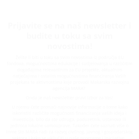
Prijavite se na naš newsletter i
budite u toku sa svim
novostima!
Želite li biti u toku sa svim novostima iz područja EU
fondova, mogućnostima edukacije i sudjelovanja u različitim
događajima relevantnim za EU projekte, aktualnim
natječajima i ostalim mogućnostima financiranja Vaših
projekata te aktivnostima koje provodi Makarska razvojna
agencija MARA?
Onda je naš newsletter pravi izbor za Vas!
U njemu ćete pronaći najnovije informacije o tome kako
iskoristiti različite mogućnosti financiranja vaših ideja i
investicija, bilo da ste udruga, poduzetnik, ustanova ili
jedinica lokalne samouprave. Također ćete saznati više o
tome što MARA radi za razvoj civilnog, javnog i gospodarskog
sektora i kako se uključiti u naše programe i inicijative.