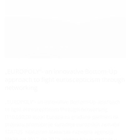
Datum :
14 SVIBNJA, 2020
„EUROPOLY“- an innovative Bottom-Up
approach to fight euroscepticism through
networking
„EUROPOLY“- an innovative Bottom-Up approach
to fight euroscepticism through networking
(110.650,00 eura) Europa za građane partneri na
projektu promicanje suradnje europskih zemalja
STATUS: realiziran Makarska razvojna agencija
MARA od 2017. do 2019. godine bila je partner u