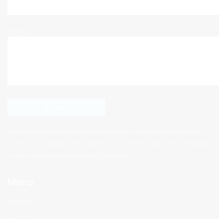
Poruka
Vaši podaci pohraniti će se na email serveru i koristit će se isključivo u
svrhu komunikacije s Vama nastavno na poslani upit, te se neće dijeliti
s trećim stranama bez Vaše izričite privole.
Menu
Početna
O nama