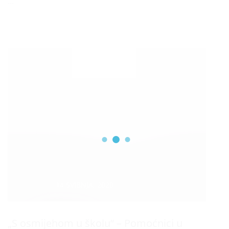
...
Datum :
14 SVIBNJA, 2020
„S osmijehom u školu“ – Pomoćnici u