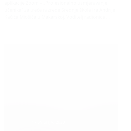
aplikacije Zoom – „Profesionalno usmjeravanje
učenika“ za treće razrede Srednje škole fra Andrije
Kačića Miošića u Makarskoj. Voditelj radionice …
Datum :
17 SVIBNJA, 2020