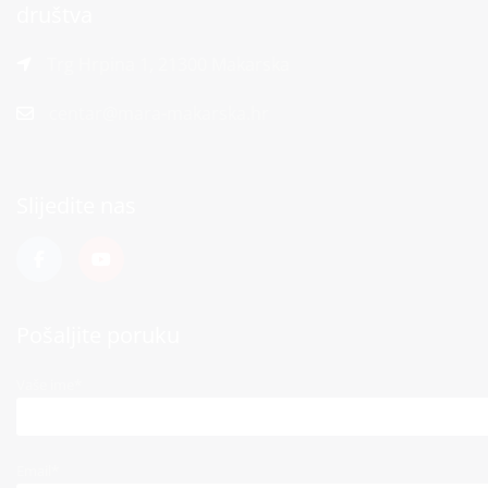
društva
Trg Hrpina 1, 21300 Makarska
centar@mara-makarska.hr
Slijedite nas
Pošaljite poruku
Vaše ime*
Email*