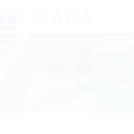
Open toolbar
Važni akti
Home