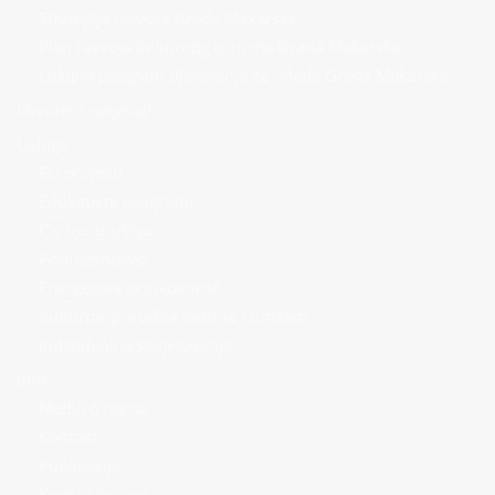
Strategija razvoja Grada Makarske
Plan razvoja kulturnog turizma Grada Makarske
Lokalni program djelovanja za mlade Grada Makarske
Otvoreni natječaji
Usluge
EU projekti
Edukativni programi
Civilno društvo
Poduzetništvo
Energetska učinkovitost
Kulturna/prirodna baština i turizam
Individualna savjetovanja
Info
Mediji o nama
Kontakt
Publikacije
Korisni linkovi