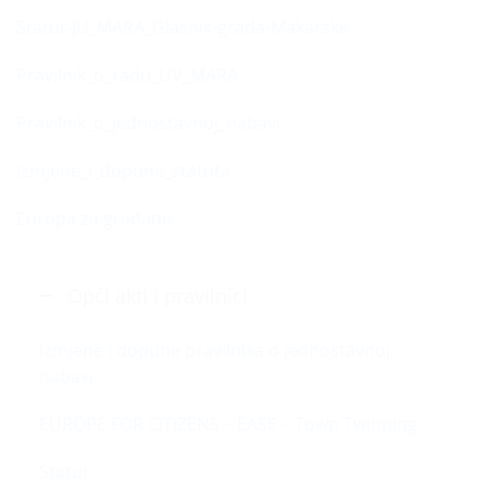
Statut-JU_MARA_Glasnik-grada-Makarske
Pravilnik_o_radu_UV_MARA
Pravilnik_o_jednostavnoj_nabavi
Izmjene_i_dopune_statuta
Europa za građane
Opći akti i pravilnici
Izmjene i dopune pravilnika o jednostavnoj
nabavi
EUROPE FOR CITIZENS – EASE – Town Twinning
Statut