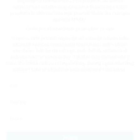
događajima relevantnim za EU projekte, aktualnim
natječajima i ostalim mogućnostima financiranja Vaših
projekata te aktivnostima koje provodi Makarska razvojna
agencija MARA?
Onda je naš newsletter pravi izbor za Vas!
U njemu ćete pronaći najnovije informacije o tome kako
iskoristiti različite mogućnosti financiranja vaših ideja i
investicija, bilo da ste udruga, poduzetnik, ustanova ili
jedinica lokalne samouprave. Također ćete saznati više o
tome što MARA radi za razvoj civilnog, javnog i gospodarskog
sektora i kako se uključiti u naše programe i inicijative.
Prijava