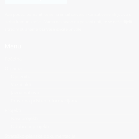
Vaši podaci pohraniti će se na email serveru i koristit će se isključivo u
svrhu komunikacije s Vama nastavno na poslani upit, te se neće dijeliti
s trećim stranama bez Vaše izričite privole.
Menu
Početna
O nama
Općenito
Važni akti
Javna nabava
Pravo na pristup informacijama
Projekti
Naši projekti
Odobreni projekti
Strateško-planska dokumentacija