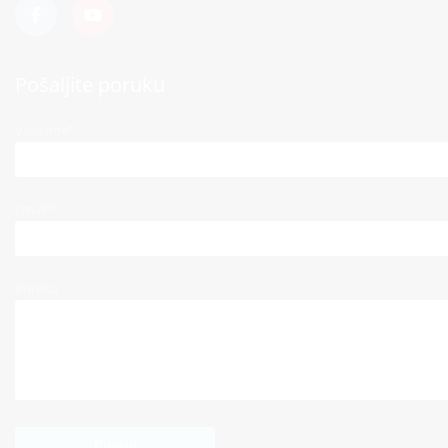
Pošaljite poruku
Vaše ime*
Email*
Poruka