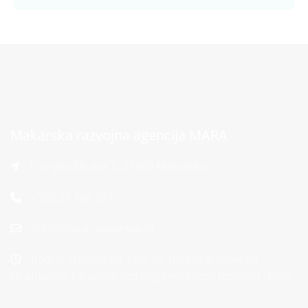
Makarska razvojna agencija MARA
Franjevački put 2, 21300 Makarska
+385 21 766 901
info@mara-makarska.hr
Radno vrijeme od 7 do 15. Radno vrijeme sa
strankama: Po unaprijed dogovorenom terminu i temi