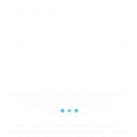
Zakon o ustanovama
Prijavite se na naš newsletter i
budite u toku sa svim
novostima!
Želite li biti u toku sa svim novostima iz područja EU
fondova, mogućnostima edukacije i sudjelovanja u različitim