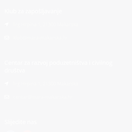
Klub za zapošljavanje
Trg Hrpina 1, 21300 Makarska
klub@mara-makarska.hr
Centar za razvoj poduzetništva i civilnog
društva
Trg Hrpina 1, 21300 Makarska
centar@mara-makarska.hr
Slijedite nas