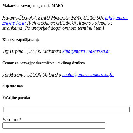
Makarska razvojna agencija MARA
Franjevački put 2, 21300 Makarska
+385 21 766 901
info@mara-
makarska.hr
Radno vrijeme od 7 do 15. Radno vrijeme sa
strankama: Po unaprijed dogovorenom terminu i temi
Klub za zapošljavanje
Trg Hrpina 1, 21300 Makarska
klub@mara-makarska.hr
Centar za razvoj poduzetništva i civilnog društva
Trg Hrpina 1, 21300 Makarska
centar@mara-makarska.hr
Slijedite nas
Pošaljite poruku
Vaše ime*