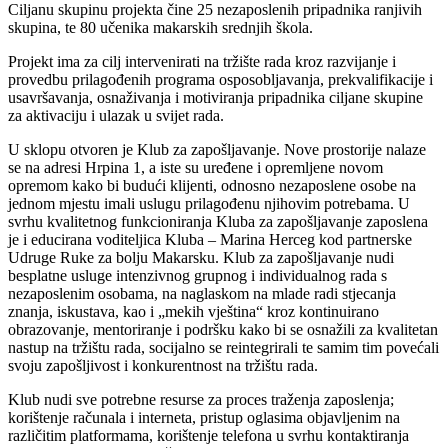
Ciljanu skupinu projekta čine 25 nezaposlenih pripadnika ranjivih
skupina, te 80 učenika makarskih srednjih škola.
Projekt ima za cilj intervenirati na tržište rada kroz razvijanje i
provedbu prilagođenih programa osposobljavanja, prekvalifikacije i
usavršavanja, osnaživanja i motiviranja pripadnika ciljane skupine
za aktivaciju i ulazak u svijet rada.
U sklopu otvoren je Klub za zapošljavanje. Nove prostorije nalaze
se na adresi Hrpina 1, a iste su uređene i opremljene novom
opremom kako bi budući klijenti, odnosno nezaposlene osobe na
jednom mjestu imali uslugu prilagođenu njihovim potrebama. U
svrhu kvalitetnog funkcioniranja Kluba za zapošljavanje zaposlena
je i educirana voditeljica Kluba – Marina Herceg kod partnerske
Udruge Ruke za bolju Makarsku. Klub za zapošljavanje nudi
besplatne usluge intenzivnog grupnog i individualnog rada s
nezaposlenim osobama, na naglaskom na mlade radi stjecanja
znanja, iskustava, kao i „mekih vještina“ kroz kontinuirano
obrazovanje, mentoriranje i podršku kako bi se osnažili za kvalitetan
nastup na tržištu rada, socijalno se reintegrirali te samim tim povećali
svoju zapošljivost i konkurentnost na tržištu rada.
Klub nudi sve potrebne resurse za proces traženja zaposlenja;
korištenje računala i interneta, pristup oglasima objavljenim na
različitim platformama, korištenje telefona u svrhu kontaktiranja