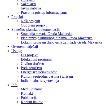
Važni akti
Javna nabava
Pravo na pristup informacijama
Projekti
Naši projekti
Odobreni projekti
Strateško-planska dokumentacija
Strategija razvoja Grada Makarske
Plan razvoja kulturnog turizma Grada Makarske
Lokalni program djelovanja za mlade Grada Makarske
Otvoreni natječaji
Usluge
EU projekti
Edukativni programi
Civilno društvo
Poduzetništvo
Energetska učinkovitost
Kulturna/prirodna baština i turizam
Individualna savjetovanja
Info
Mediji o nama
Kontakt
Publikacije
Korisni linkovi