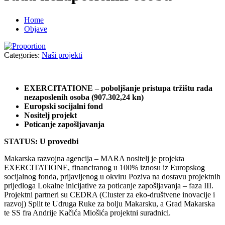
Home
Objave
Categories:
Naši projekti
EXERCITATIONE – poboljšanje pristupa tržištu rada
nezaposlenih osoba (907.302,24 kn)
Europski socijalni fond
Nositelj projekt
Poticanje zapošljavanja
STATUS: U provedbi
Makarska razvojna agencija – MARA nositelj je projekta
EXERCITATIONE, financiranog u 100% iznosu iz Europskog
socijalnog fonda, prijavljenog u okviru Poziva na dostavu projektnih
prijedloga Lokalne inicijative za poticanje zapošljavanja – faza III.
Projektni partneri su CEDRA (Cluster za eko-društvene inovacije i
razvoj) Split te Udruga Ruke za bolju Makarsku, a Grad Makarska
te SS fra Andrije Kačića Miošića projektni suradnici.