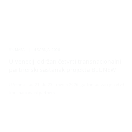
BY:
MARA
|
4 SVIBNJA, 2026
U Veneciji održan četvrti transnacionalni
partnerski sastanak projekta BLUNEW
U Veneciji od 21. do 23. travnja 2026. godine održan je četvrti
transnacionalni partners ...