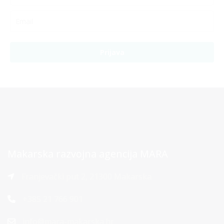
Prijava
Makarska razvojna agencija MARA
Franjevački put 2, 21300 Makarska
+385 21 766 901
info@mara-makarska.hr