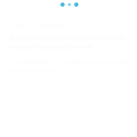
BY:
MARA
|
9 OŽUJKA, 2026
BLUNEW Akcelerator – Otvoreni poziv za
inovatore u plavoj ekonomiji!
BLUNEW Akcelerator – Otvoreni poziv za inovatore u plavoj
ekonomiji Imate ideju z ...