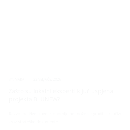
BY:
MARA
|
23 VELJAČE, 2026
Zašto su lokalni eksperti ključ uspjeha
projekta BLUNEW?
Razvoj održive plave ekonomije ne može se graditi isključivo
kroz strateške dokumente ...