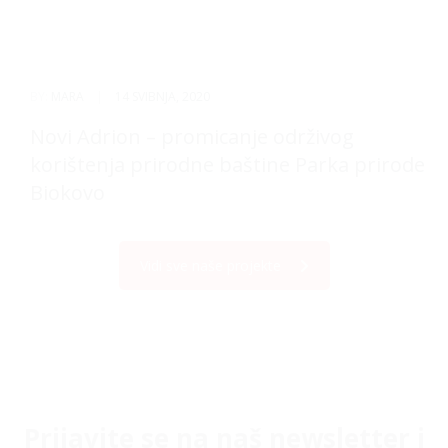
BY:
MARA
|
14 SVIBNJA, 2020
Novi Adrion – promicanje održivog
korištenja prirodne baštine Parka prirode
Biokovo
Vidi sve naše projekte
Prijavite se na naš newsletter i