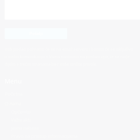
Vaši podaci pohraniti će se na email serveru i koristit će se isključivo
u svrhu komunikacije s Vama nastavno na poslani upit, te se neće
dijeliti s trećim stranama bez Vaše izričite privole.
Menu
Početna
O nama
Općenito
Važni akti
Javna nabava
Pravo na pristup informacijama