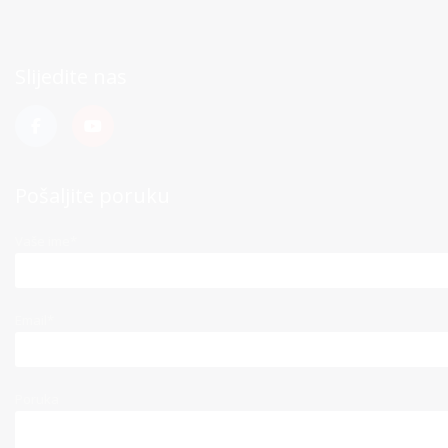
Slijedite nas
Pošaljite poruku
Vaše ime*
Email*
Poruka