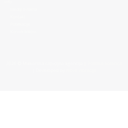
Info
Mediji o nama
Kontakt
Publikacije
Korisni linkovi
2026 © Makarska razvojna agencija |
Politika kolačića
| Developed by
Nove vibracije