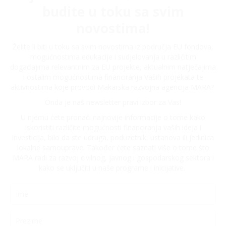
budite u toku sa svim
novostima!
Želite li biti u toku sa svim novostima iz područja EU fondova,
mogućnostima edukacije i sudjelovanja u različitim
događajima relevantnim za EU projekte, aktualnim natječajima
i ostalim mogućnostima financiranja Vaših projekata te
aktivnostima koje provodi Makarska razvojna agencija MARA?
Onda je naš newsletter pravi izbor za Vas!
U njemu ćete pronaći najnovije informacije o tome kako
iskoristiti različite mogućnosti financiranja vaših ideja i
investicija, bilo da ste udruga, poduzetnik, ustanova ili jedinica
lokalne samouprave. Također ćete saznati više o tome što
MARA radi za razvoj civilnog, javnog i gospodarskog sektora i
kako se uključiti u naše programe i inicijative.