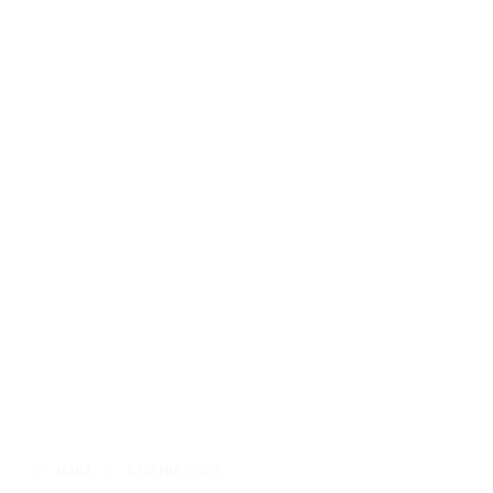
BY:
MARA
|
6 SRPNJA, 2026