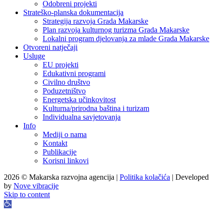
Odobreni projekti
Strateško-planska dokumentacija
Strategija razvoja Grada Makarske
Plan razvoja kulturnog turizma Grada Makarske
Lokalni program djelovanja za mlade Grada Makarske
Otvoreni natječaji
Usluge
EU projekti
Edukativni programi
Civilno društvo
Poduzetništvo
Energetska učinkovitost
Kulturna/prirodna baština i turizam
Individualna savjetovanja
Info
Mediji o nama
Kontakt
Publikacije
Korisni linkovi
2026 © Makarska razvojna agencija |
Politika kolačića
| Developed
by
Nove vibracije
Skip to content
Open
toolbar