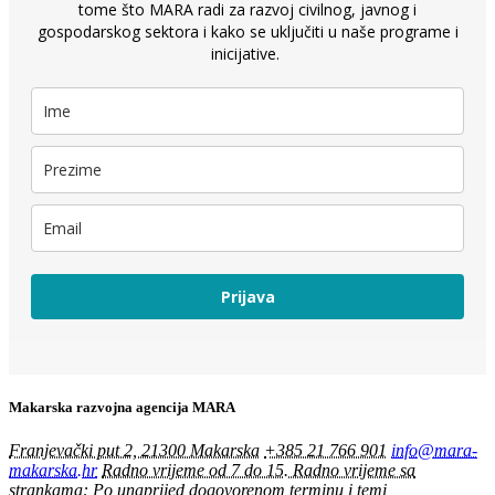
tome što MARA radi za razvoj civilnog, javnog i
gospodarskog sektora i kako se uključiti u naše programe i
inicijative.
Prijava
Makarska razvojna agencija MARA
Franjevački put 2, 21300 Makarska
+385 21 766 901
info@mara-
makarska.hr
Radno vrijeme od 7 do 15. Radno vrijeme sa
strankama: Po unaprijed dogovorenom terminu i temi