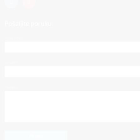
Pošaljite poruku
Vaše ime*
Email*
Poruka