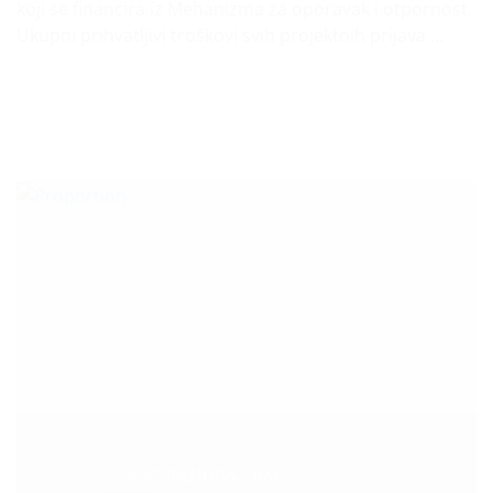
koji se financira iz Mehanizma za oporavak i otpornost.
Ukupni prihvatljivi troškovi svih projektnih prijava …
Datum :
15 STUDENOGA, 2024