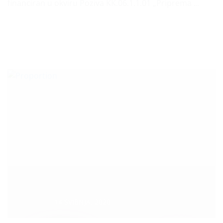
financiran u okviru Poziva KK.06.1.1.01 „Priprema ...
Datum :
14 SVIBNJA, 2020