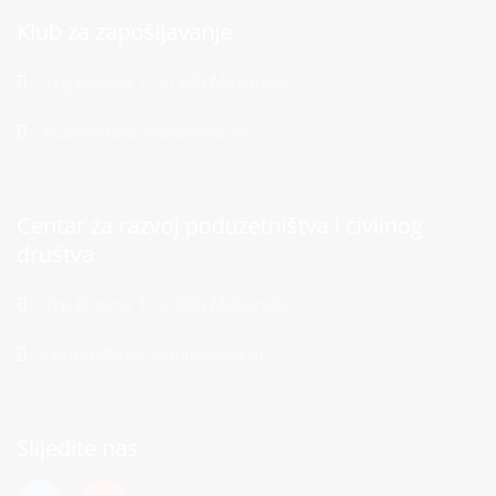
Klub za zapošljavanje
Trg Hrpina 1, 21300 Makarska
klub@mara-makarska.hr
Centar za razvoj poduzetništva i civilnog
društva
Trg Hrpina 1, 21300 Makarska
centar@mara-makarska.hr
Slijedite nas