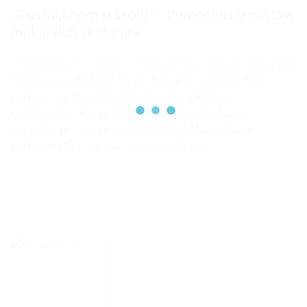
„S osmijehom u školu“ – Pomoćnici u nastavi
makarskih školaraca
„S osmijehom u školu“ – Pomoćnici u nastavi makarskih
školaraca (2.002.339,56 kn) Europski socijalni fond
partneri na projektu obrazovanje, vještine i
cjeloživotno učenje STATUS: U provedbi Nakon
uspješne prijave za korisnika Grad Makarsku te
partnere OŠ Stjepana Ivičevića, OŠ oca ...