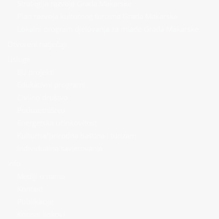
Strategija razvoja Grada Makarske
Plan razvoja kulturnog turizma Grada Makarske
Lokalni program djelovanja za mlade Grada Makarske
Otvoreni natječaji
Usluge
EU projekti
Edukativni programi
Civilno društvo
Poduzetništvo
Energetska učinkovitost
Kulturna/prirodna baština i turizam
Individualna savjetovanja
Info
Mediji o nama
Kontakt
Publikacije
Korisni linkovi