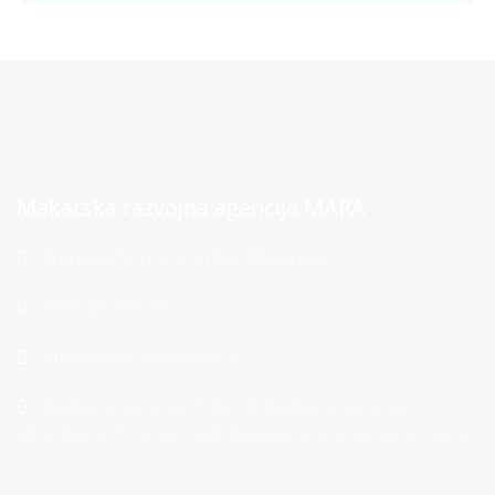
Makarska razvojna agencija MARA
Franjevački put 2, 21300 Makarska
+385 21 766 901
info@mara-makarska.hr
Radno vrijeme od 7 do 15. Radno vrijeme sa
strankama: Po unaprijed dogovorenom terminu i temi