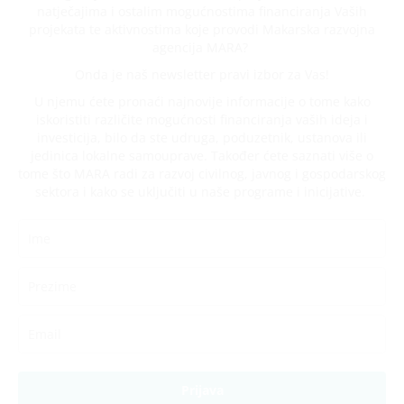
natječajima i ostalim mogućnostima financiranja Vaših
projekata te aktivnostima koje provodi Makarska razvojna
agencija MARA?
Onda je naš newsletter pravi izbor za Vas!
U njemu ćete pronaći najnovije informacije o tome kako
iskoristiti različite mogućnosti financiranja vaših ideja i
investicija, bilo da ste udruga, poduzetnik, ustanova ili
jedinica lokalne samouprave. Također ćete saznati više o
tome što MARA radi za razvoj civilnog, javnog i gospodarskog
sektora i kako se uključiti u naše programe i inicijative.
Prijava