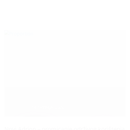
Datum :
14 SVIBNJA, 2020
Novi Adrion – promicanje održivog korištenja