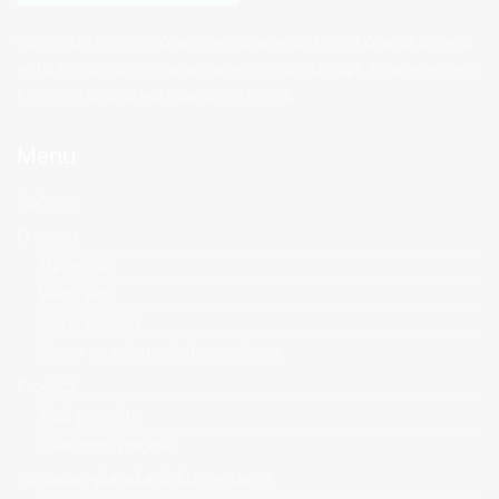
Vaši podaci pohraniti će se na email serveru i koristit će se isključivo u
svrhu komunikacije s Vama nastavno na poslani upit, te se neće dijeliti
s trećim stranama bez Vaše izričite privole.
Menu
Početna
O nama
Općenito
Važni akti
Javna nabava
Pravo na pristup informacijama
Projekti
Naši projekti
Odobreni projekti
Strateško-planska dokumentacija