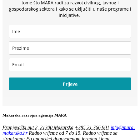
tome što MARA radi za razvoj civilnog, javnog i
gospodarskog sektora i kako se uključiti u naše programe i
inicijative.
Prijava
Makarska razvojna agencija MARA
Franjevački put 2, 21300 Makarska
+385 21 766 901
info@mara-
makarska.hr
Radno vrijeme od 7 do 15. Radno vrijeme sa
strankama: Po unaprijed dogovorenom terminu i temi