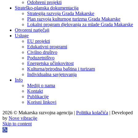
Odobreni projekti
Strateško-planska dokumentacija
Strategija razvoja Grada Makarske
Plan razvoja kulturnog turizma Grada Makarske
Lokalni program djelovanja za mlade Grada Makarske
Otvoreni natječaji
Usluge
EU projekti
Edukativni programi
Civilno društvo
Poduzetništvo
Energetska učinkovitost
Kulturna/prirodna baština i turizam
Individualna savjetovanja
Info
Mediji o nama
Kontakt
Publikacije
Korisni linkovi
2026 © Makarska razvojna agencija |
Politika kolačića
| Developed
by
Nove vibracije
Skip to content
Open
toolbar