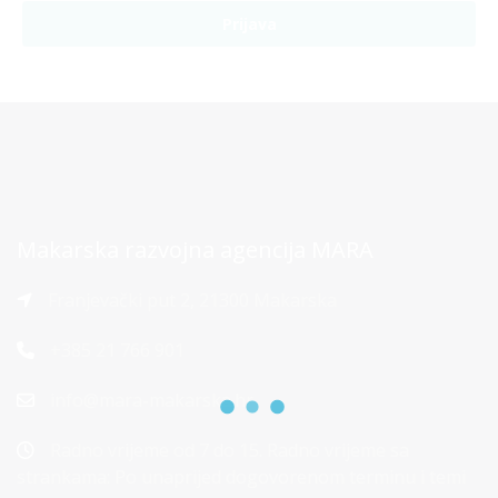
Prijava
Makarska razvojna agencija MARA
Franjevački put 2, 21300 Makarska
+385 21 766 901
info@mara-makarska.hr
Radno vrijeme od 7 do 15. Radno vrijeme sa
strankama: Po unaprijed dogovorenom terminu i temi