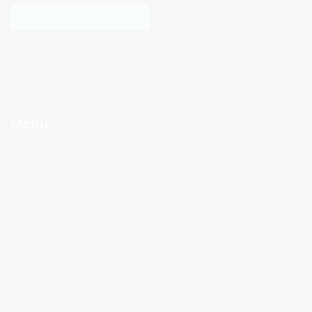
Vaši podaci pohraniti će se na email serveru i koristit će se isključivo
u svrhu komunikacije s Vama nastavno na poslani upit, te se neće
dijeliti s trećim stranama bez Vaše izričite privole.
Menu
Početna
O nama
Općenito
Važni akti
Javna nabava
Pravo na pristup informacijama
Projekti
Naši projekti
Odobreni projekti