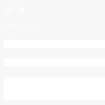
Pošaljite poruku
Vaše ime*
Email*
Poruka