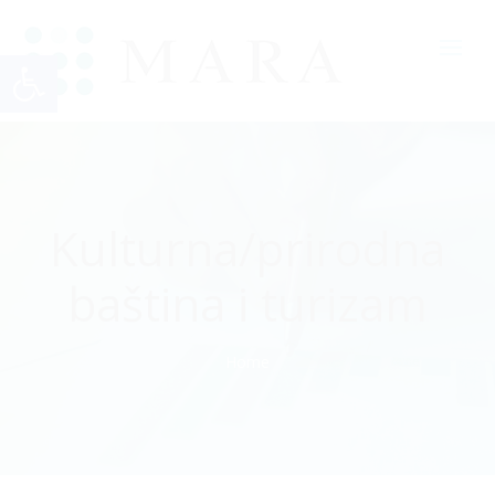
Open toolbar
Kulturna/prirodna
baština i turizam
Home