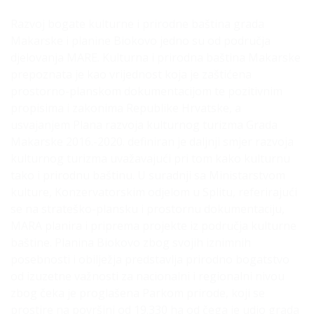
Razvoj bogate kulturne i prirodne baština grada
Makarske i planine Biokovo jedno su od područja
djelovanja MARE. Kulturna i prirodna baština Makarske
prepoznata je kao vrijednost koja je zaštićena
prostorno-planskom dokumentacijom te pozitivnim
propisima i zakonima Republike Hrvatske, a
usvajanjem Plana razvoja kulturnog turizma Grada
Makarske 2016.-2020. definiran je daljnji smjer razvoja
kulturnog turizma uvažavajući pri tom kako kulturnu
tako i prirodnu baštinu. U suradnji sa Ministarstvom
kulture, Konzervatorskim odjelom u Splitu, referirajući
se na strateško-plansku i prostornu dokumentaciju,
MARA planira i priprema projekte iz područja kulturne
baštine. Planina Biokovo zbog svojih iznimnih
posebnosti i obilježja predstavlja prirodno bogatstvo
od izuzetne važnosti za nacionalni i regionalni nivou
zbog čeka je proglašena Parkom prirode, koji se
prostire na površini od 19.330 ha od čega je udio grada