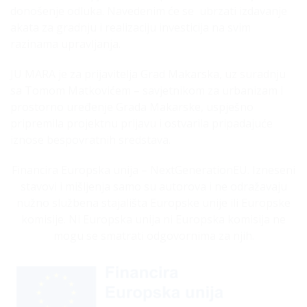
donošenje odluka. Navedenim će se ubrzati izdavanje
akata za gradnju i realizaciju investicija na svim
razinama upravljanja.
JU MARA je za prijavitelja Grad Makarska, uz suradnju
sa Tomom Matkovićem – savjetnikom za urbanizam i
prostorno uređenje Grada Makarske, uspješno
pripremila projektnu prijavu i ostvarila pripadajuće
iznose bespovratnih sredstava.
Financira Europska unija – NextGenerationEU. Izneseni
stavovi i mišljenja samo su autorova i ne odražavaju
nužno službena stajališta Europske unije ili Europske
komisije. Ni Europska unija ni Europska komisija ne
mogu se smatrati odgovornima za njih.