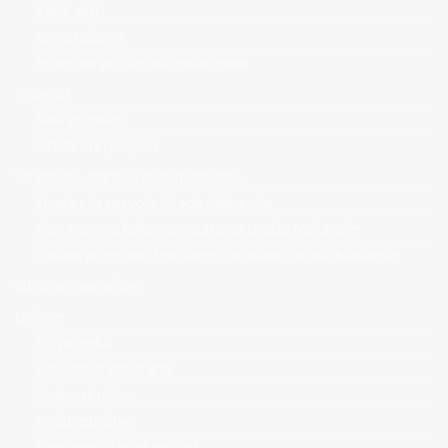
Važni akti
Javna nabava
Pravo na pristup informacijama
Projekti
Naši projekti
Odobreni projekti
Strateško-planska dokumentacija
Strategija razvoja Grada Makarske
Plan razvoja kulturnog turizma Grada Makarske
Lokalni program djelovanja za mlade Grada Makarske
Otvoreni natječaji
Usluge
EU projekti
Edukativni programi
Civilno društvo
Poduzetništvo
Energetska učinkovitost