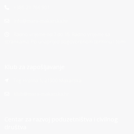
+385 21 766 901
info@mara-makarska.hr
Radno vrijeme od 7 do 15. Radno vrijeme sa
strankama: Po unaprijed dogovorenom terminu i temi
Klub za zapošljavanje
Trg Hrpina 1, 21300 Makarska
klub@mara-makarska.hr
Centar za razvoj poduzetništva i civilnog
društva