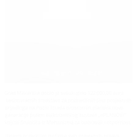
Categories:
,
NAŠI PROJEKTI
NAŠI PROJEKTI
Grad Makarska dobio je sveukupno 122.000,00 eura
bespovratnih sredstava za podnesenih šest projektnih
prijedloga na Poziv: Izrada prostornih planova nove
generacije putem elektroničkog sustava „ePLANOVI“
koji se financira iz Mehanizma za oporavak i otpornost.
Ukupni prihvatljivi troškovi svih projektnih prijava