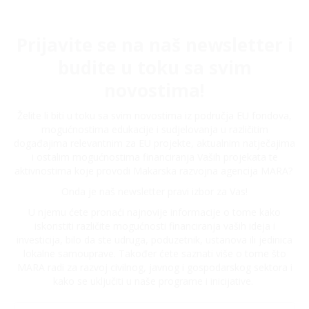
Prijavite se na naš newsletter i
budite u toku sa svim
novostima!
Želite li biti u toku sa svim novostima iz područja EU fondova,
mogućnostima edukacije i sudjelovanja u različitim
događajima relevantnim za EU projekte, aktualnim natječajima
i ostalim mogućnostima financiranja Vaših projekata te
aktivnostima koje provodi Makarska razvojna agencija MARA?
Onda je naš newsletter pravi izbor za Vas!
U njemu ćete pronaći najnovije informacije o tome kako
iskoristiti različite mogućnosti financiranja vaših ideja i
investicija, bilo da ste udruga, poduzetnik, ustanova ili jedinica
lokalne samouprave. Također ćete saznati više o tome što
MARA radi za razvoj civilnog, javnog i gospodarskog sektora i
kako se uključiti u naše programe i inicijative.