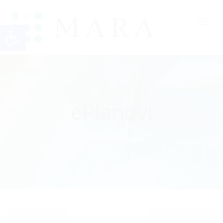
Open toolbar
ePlanovi
Home
Objave