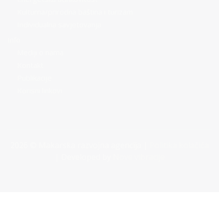
Kulturna/prirodna baština i turizam
Individualna savjetovanja
Info
Mediji o nama
Kontakt
Publikacije
Korisni linkovi
2026 © Makarska razvojna agencija |
Politika kolačića
| Developed by
Nove vibracije