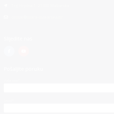
Trg Hrpina 1, 21300 Makarska
centar@mara-makarska.hr
Slijedite nas
Pošaljite poruku
Vaše ime*
Email*