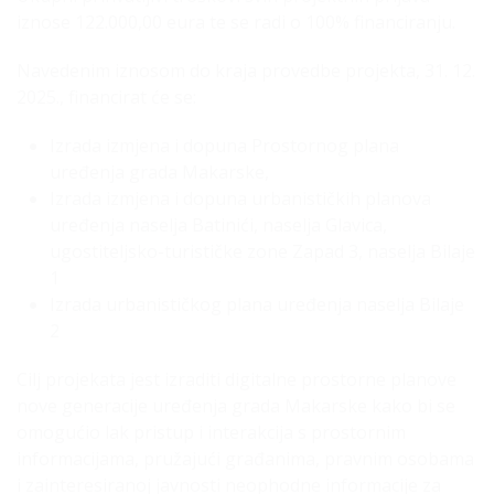
iznose 122.000,00 eura te se radi o 100% financiranju.
Navedenim iznosom do kraja provedbe projekta, 31. 12.
2025., financirat će se:
Izrada izmjena i dopuna Prostornog plana
uređenja grada Makarske,
Izrada izmjena i dopuna urbanističkih planova
uređenja naselja Batinići, naselja Glavica,
ugostiteljsko-turističke zone Zapad 3, naselja Bilaje
1
Izrada urbanističkog plana uređenja naselja Bilaje
2
Cilj projekata jest izraditi digitalne prostorne planove
nove generacije uređenja grada Makarske kako bi se
omogućio lak pristup i interakcija s prostornim
informacijama, pružajući građanima, pravnim osobama
i zainteresiranoj javnosti neophodne informacije za