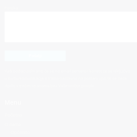
Poruka
Vaši podaci pohraniti će se na email serveru i koristit će se isključivo
u svrhu komunikacije s Vama nastavno na poslani upit, te se neće
dijeliti s trećim stranama bez Vaše izričite privole.
Menu
Početna
O nama
Općenito