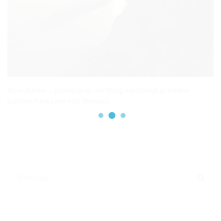
Novi Adrion – promicanje održivog korištenja prirodne
baštine Parka prirode Biokovo