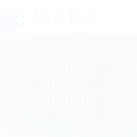
Open toolbar
OBILJEŽEN KRAJ
RADOVA NA
PROJEKTU
ENERGETSKE
OBNOVE OSNOVNE