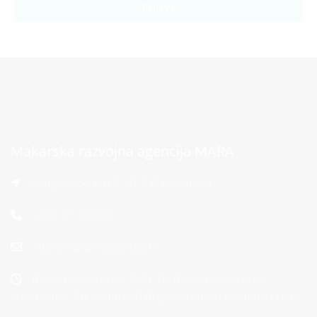
Prijava
Makarska razvojna agencija MARA
Franjevački put 2, 21300 Makarska
+385 21 766 901
info@mara-makarska.hr
Radno vrijeme od 7 do 15. Radno vrijeme sa
strankama: Po unaprijed dogovorenom terminu i temi