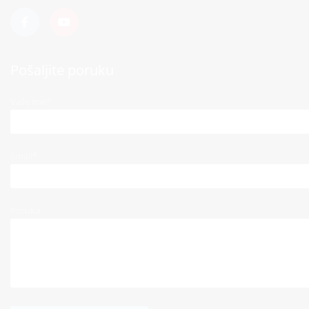
Pošaljite poruku
Vaše ime*
Email*
Poruka