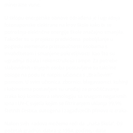
mineralne vune.
U sklopu energetske obnove odrađena je i ugradnja
fotonaponske elektrane na krov škole kako bi se
potrošnja električne energije škole značajno smanjila.
Također su u projektu predviđena poboljšanje u
pogledu elemenata pristupačnosti osobama s
invaliditetom i smanjene pokretljivosti kao što su
ugradnja dizala i rekonstrukcija rampe. Za potrebe
slabovidnih i slijepih osoba postavljene su taktilne
obloge na podu te natpisi učionica s „Braillovim“
pismom. U svim učionica, zbornici, blagavaonici, kuhinji
i kabinetima postavljeni su uređaji za pročišćavanje
zraka koji kombinira tehnologiju sa snagom negativnih
iona i UV-C svjetla kojim se filtriranjem uklanja 99,9%
štetnih čestica, patogena i zagađujećih plinova iz zraka.
Nakon svih radova možemo reći da „naša škola“, čiji
početak gradnje datira iz 1954. godine, i dalje