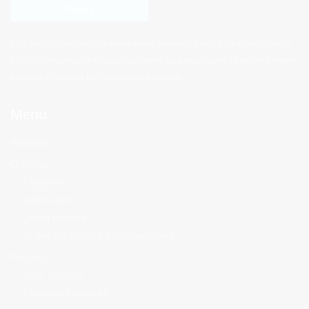
Vaši podaci pohraniti će se na email serveru i koristit će se isključivo u
svrhu komunikacije s Vama nastavno na poslani upit, te se neće dijeliti
s trećim stranama bez Vaše izričite privole.
Menu
Početna
O nama
Općenito
Važni akti
Javna nabava
Pravo na pristup informacijama
Projekti
Naši projekti
Odobreni projekti