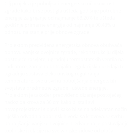
Cilj projekta je poboljšati energetsku učinkovitost
zgrade kako bi se postigla ušteda godišnje potrebne
energije za grijanje od najmanje 63,20% te ušteda
godišnje primarne energije od najmanje 90,43% u
odnosu na stanje prije obnove zgrade.
Projektom predviđena energetska obnova obuhvaća
obnovu vanjske ovojnice zgrade, rekonstrukciju dijela
postojeće rasvjete, ugradnju termostatskih ventila na
radijatore, zamjenu dotrajalih regulacijskih uređaja te
ugradnju sustava elektronskog reguliranja
temperature, sve u svrhu poboljšanja energetskih
svojstava predmetne zgrade i uštede energije.
Projektom je također predviđeno dizanje postojećeg
nadozida krova za 30 cm kako bi stali svi
novoprojektirani slojevi i kako bi se na adekvatan način
riješila odvodnja oborinskih voda sa krovova. U svrhu
poboljšanja vanjske ovojnice predviđeno je postavljanje
toplinske izolacije na sve vanjske zidove od ploča