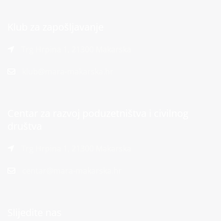
Klub za zapošljavanje
Trg Hrpina 1, 21300 Makarska
klub@mara-makarska.hr
Centar za razvoj poduzetništva i civilnog
društva
Trg Hrpina 1, 21300 Makarska
centar@mara-makarska.hr
Slijedite nas