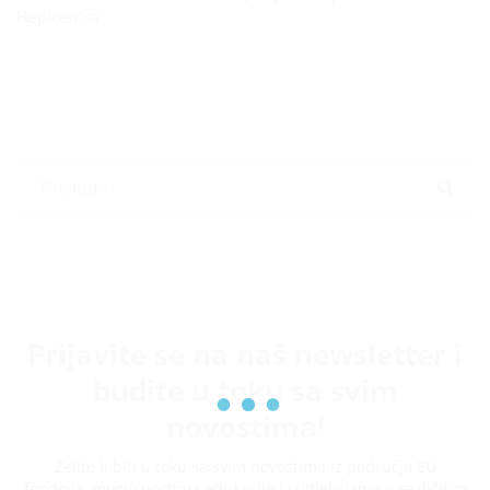
Hepicentra
Prijavite se na naš newsletter i
budite u toku sa svim
novostima!
Želite li biti u toku sa svim novostima iz područja EU
fondova, mogućnostima edukacije i sudjelovanja u različitim