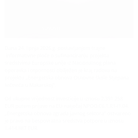
Categories:
NOVOSTI
Dana 24. lipnja 2026.g. postavljanjem trajne
informativne ploče o sufinanciranju projekta
sredstvima Europske unije iz Nacionalnog plana
oporavka i otpornosti obilježen je kraj radova na
projektu „Energetska obnova Osnovne škole Stjepana
Ivičevića u Makarskoj“.
Od ukupne vrijednost investicije u iznosu 2.391.258
EUR putem prijave na EU natječaj NPOO.C6.1.R1-I1.04.
„Energetska obnova zgrada javnog sektora“ ostvareno
je pravo na bespovratna sredstva potpore u iznosu
1.414.887 EUR.