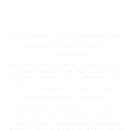
Prijavite se na naš newsletter i
budite u toku sa svim
novostima!
Želite li biti u toku sa svim novostima iz područja EU fondova,
mogućnostima edukacije i sudjelovanja u različitim
događajima relevantnim za EU projekte, aktualnim natječajima
i ostalim mogućnostima financiranja Vaših projekata te
aktivnostima koje provodi Makarska razvojna agencija MARA?
Onda je naš newsletter pravi izbor za Vas!
U njemu ćete pronaći najnovije informacije o tome kako
iskoristiti različite mogućnosti financiranja vaših ideja i
investicija, bilo da ste udruga, poduzetnik, ustanova ili jedinica
lokalne samouprave. Također ćete saznati više o tome što
MARA radi za razvoj civilnog, javnog i gospodarskog sektora i