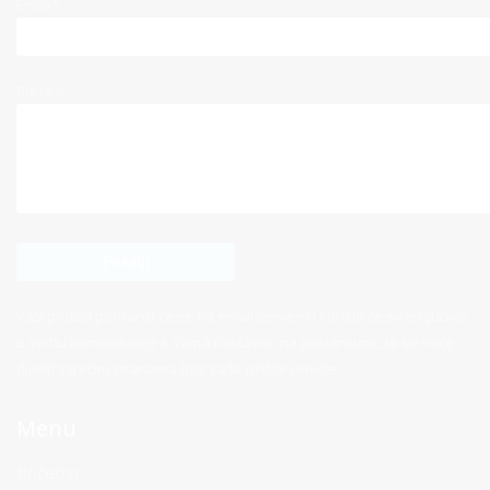
Email*
Poruka
Vaši podaci pohraniti će se na email serveru i koristit će se isključivo
u svrhu komunikacije s Vama nastavno na poslani upit, te se neće
dijeliti s trećim stranama bez Vaše izričite privole.
Menu
Početna