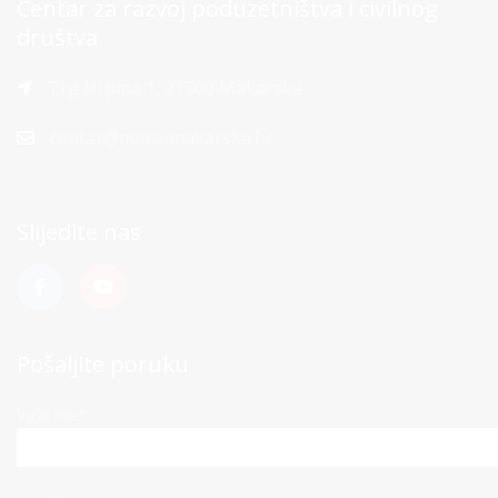
Centar za razvoj poduzetništva i civilnog
društva
Trg Hrpina 1, 21300 Makarska
centar@mara-makarska.hr
Slijedite nas
Pošaljite poruku
Vaše ime*