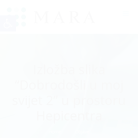
Open toolbar
Izložba slika
“Dobrodošli u moj
svijet 2” u prostoru
Hepicentra
Home
Objave