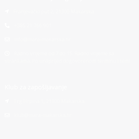
Franjevački put 2, 21300 Makarska
+385 21 766 901
info@mara-makarska.hr
Radno vrijeme od 7 do 15. Radno vrijeme sa
strankama: Po unaprijed dogovorenom terminu i temi
Klub za zapošljavanje
Trg Hrpina 1, 21300 Makarska
klub@mara-makarska.hr