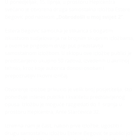
U ponedjeljak, 15. lipnja, u prostoru Hepicentra
svečano je otvorena druga samostalna izložba Estere
Begović pod nazivom
„Dobrodošli u moj svijet 2“
.
Estera Begović samouka je slikarica s bogatim
iskustvom sudjelovanja na brojnim skupnim izložbama,
a ovom se prigodom drugi put predstavlja
samostalnom izložbom. U sklopu ove izložbe publici je
predstavljeno ukupno 50 radova, izvedenih u akrilnoj
tehnici, kroz koje autorica donosi osoban i
prepoznatljiv likovni izričaj.
Otvorenje izložbe privuklo je velik broj posjetitelja, što
potvrđuje interes publike i kvalitetu predstavljenog
opusa. Izložbu je moguće razgledati do 1. srpnja u
prostoru Hepicentra, Ante Starčevića 32.
Iznimna nam je čast, nakon prve izložbe, ugostiti i
drugu samostalnu izložbu Estere Begović te publici još