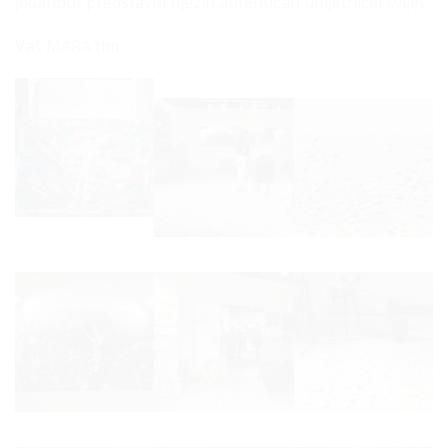
jedanput predstaviti njezin autentičan umjetnički svijet.
Vaš MARA tim