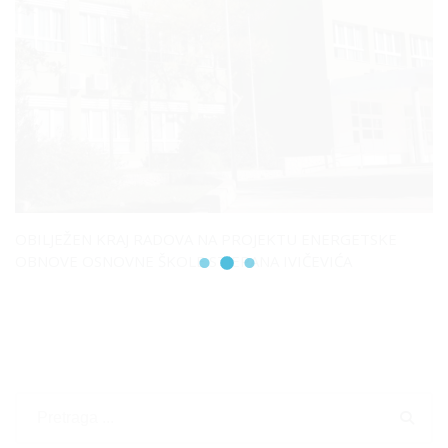
OBILJEŽEN KRAJ RADOVA NA PROJEKTU ENERGETSKE
OBNOVE OSNOVNE ŠKOLE STJEPANA IVIČEVIĆA