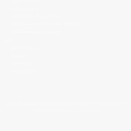
Civilno društvo
Poduzetništvo
Energetska učinkovitost
Kulturna/prirodna baština i turizam
Individualna savjetovanja
Info
Mediji o nama
Kontakt
Publikacije
Korisni linkovi
2026 © Makarska razvojna agencija |
Politika kolačića
| Developed by
Nove vibracije