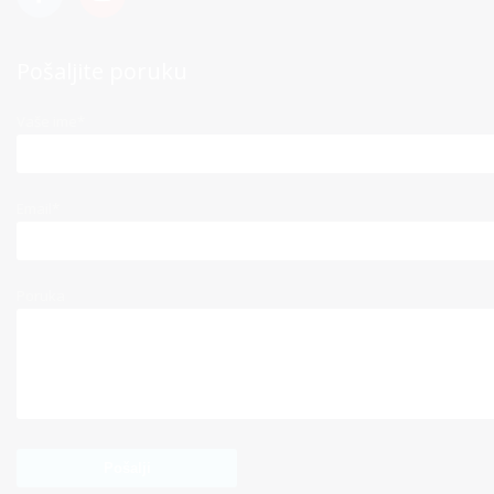
Pošaljite poruku
Vaše ime*
Email*
Poruka