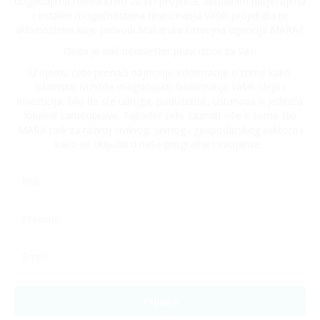
događajima relevantnim za EU projekte, aktualnim natječajima
i ostalim mogućnostima financiranja Vaših projekata te
aktivnostima koje provodi Makarska razvojna agencija MARA?
Onda je naš newsletter pravi izbor za Vas!
U njemu ćete pronaći najnovije informacije o tome kako
iskoristiti različite mogućnosti financiranja vaših ideja i
investicija, bilo da ste udruga, poduzetnik, ustanova ili jedinica
lokalne samouprave. Također ćete saznati više o tome što
MARA radi za razvoj civilnog, javnog i gospodarskog sektora i
kako se uključiti u naše programe i inicijative.
Prijava