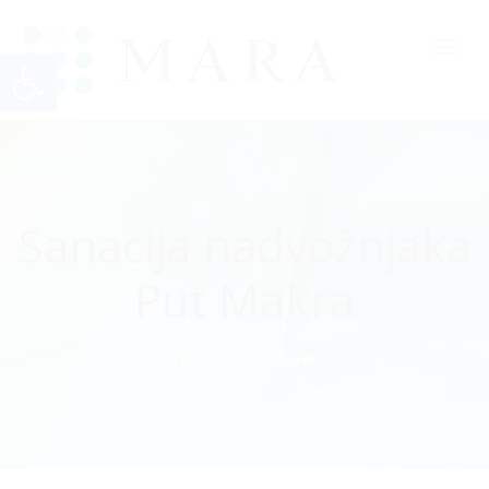
Open toolbar
Sanacija nadvožnjaka
Put Makra
Home
Objave