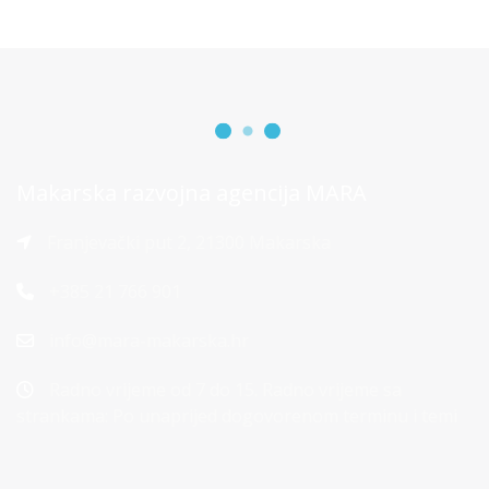
Makarska razvojna agencija MARA
Franjevački put 2, 21300 Makarska
+385 21 766 901
info@mara-makarska.hr
Radno vrijeme od 7 do 15. Radno vrijeme sa
strankama: Po unaprijed dogovorenom terminu i temi