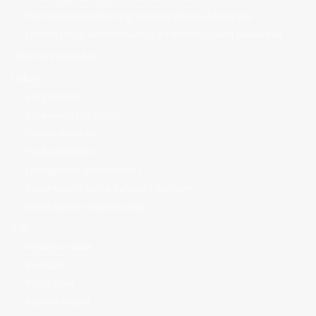
Plan razvoja kulturnog turizma Grada Makarske
Lokalni program djelovanja za mlade Grada Makarske
Otvoreni natječaji
Usluge
EU projekti
Edukativni programi
Civilno društvo
Poduzetništvo
Energetska učinkovitost
Kulturna/prirodna baština i turizam
Individualna savjetovanja
Info
Mediji o nama
Kontakt
Publikacije
Korisni linkovi