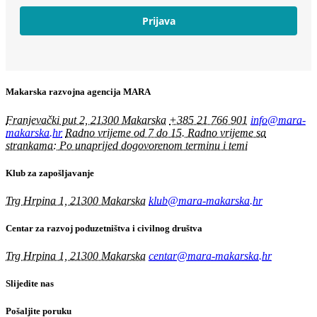
Prijava
Makarska razvojna agencija MARA
Franjevački put 2, 21300 Makarska
+385 21 766 901
info@mara-
makarska.hr
Radno vrijeme od 7 do 15. Radno vrijeme sa
strankama: Po unaprijed dogovorenom terminu i temi
Klub za zapošljavanje
Trg Hrpina 1, 21300 Makarska
klub@mara-makarska.hr
Centar za razvoj poduzetništva i civilnog društva
Trg Hrpina 1, 21300 Makarska
centar@mara-makarska.hr
Slijedite nas
Pošaljite poruku