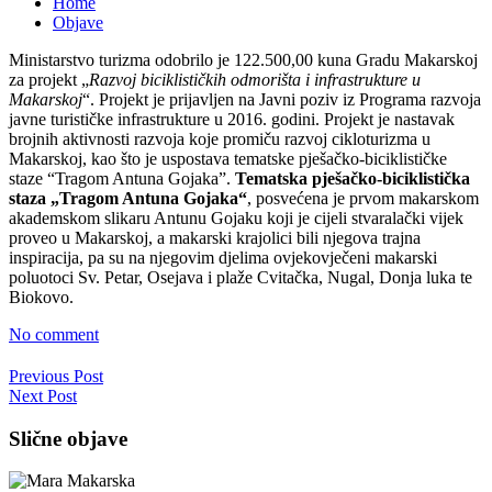
Home
Objave
Ministarstvo turizma odobrilo je 122.500,00 kuna Gradu Makarskoj
za projekt „
Razvoj biciklističkih odmorišta i infrastrukture u
Makarskoj
“. Projekt je prijavljen na Javni poziv iz Programa razvoja
javne turističke infrastrukture u 2016. godini. Projekt je nastavak
brojnih aktivnosti razvoja koje promiču razvoj cikloturizma u
Makarskoj, kao što je uspostava tematske pješačko-biciklističke
staze “Tragom Antuna Gojaka”.
Tematska pješačko-biciklistička
staza „Tragom Antuna Gojaka“
, posvećena je prvom makarskom
akademskom slikaru Antunu Gojaku koji je cijeli stvaralački vijek
proveo u Makarskoj, a makarski krajolici bili njegova trajna
inspiracija, pa su na njegovim djelima ovjekovječeni makarski
poluotoci Sv. Petar, Osejava i plaže Cvitačka, Nugal, Donja luka te
Biokovo.
No comment
Previous Post
Next Post
Slične objave