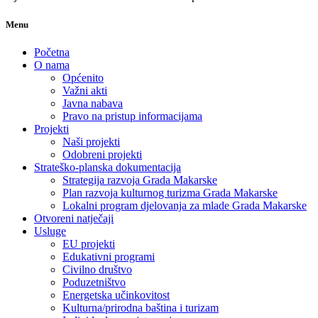
Menu
Početna
O nama
Općenito
Važni akti
Javna nabava
Pravo na pristup informacijama
Projekti
Naši projekti
Odobreni projekti
Strateško-planska dokumentacija
Strategija razvoja Grada Makarske
Plan razvoja kulturnog turizma Grada Makarske
Lokalni program djelovanja za mlade Grada Makarske
Otvoreni natječaji
Usluge
EU projekti
Edukativni programi
Civilno društvo
Poduzetništvo
Energetska učinkovitost
Kulturna/prirodna baština i turizam