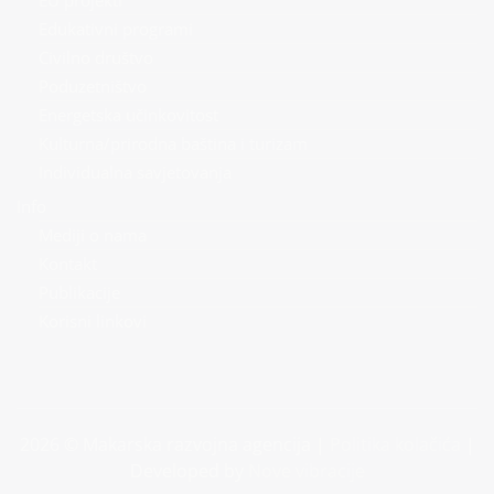
EU projekti
Edukativni programi
Civilno društvo
Poduzetništvo
Energetska učinkovitost
Kulturna/prirodna baština i turizam
Individualna savjetovanja
Info
Mediji o nama
Kontakt
Publikacije
Korisni linkovi
2026 © Makarska razvojna agencija |
Politika kolačića
|
Developed by
Nove vibracije