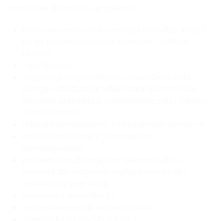
Prihvatljive aktivnosti u projektima
radne aktivnosti i radne terapije (ekološke akcije i
druge društveno korisne aktivnosti, uređenje
okoliša)
zapošljavanje
socijalno poduzetništvo za unapređenje rada
udruge i ublažavanje teških materijalnih prilika
hrvatskih branitelja iz Domovinskog rata i članova
njihovih obitelji
rekreativno-stvaralačke i natjecateljske aktivnosti
edukativne radionice (informatičko
opismenjavanje)
provedba istraživanja o socijalnom statusu,
posebice zdravstvenom stanju braniteljske i
stradalničke populacije
medicinska rehabilitacija
umjetničko-scenski nastupi i uradci
stvaralačke kreativne radionice