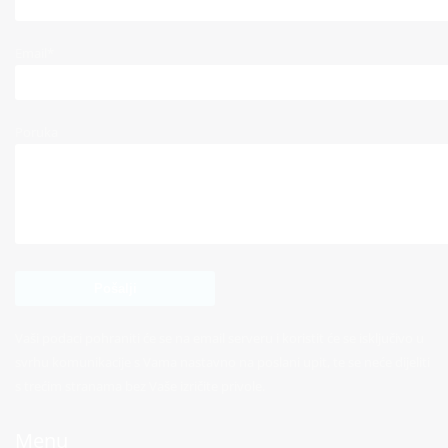
Email*
Poruka
Vaši podaci pohraniti će se na email serveru i koristit će se isključivo u
svrhu komunikacije s Vama nastavno na poslani upit, te se neće dijeliti
s trećim stranama bez Vaše izričite privole.
Menu