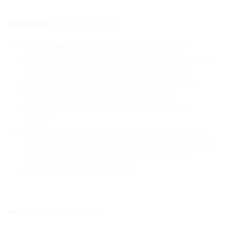
KORISNICI:
Prijavitelji moraju:
biti udruge registrirane sukladno Zakonu o
udrugama koje su se svojim statutom opredijelile
za obavljanje djelatnosti i aktivnosti koje su
predmet financiranja (zaštita interesa i skrb o
hrvatskim braniteljima i stradalnicima iz
Domovinskog rata), a što je vidljivo iz njihova
statuta
biti udruge koje su uskladile statut sa Zakonom o
udrugama ili su podnijele zahtjev za usklađivanjem
statuta pri nadležnom uredu (što dokazuju
potvrdom nadležnog ureda)
AKTIVNOSTI PROJEKTA: