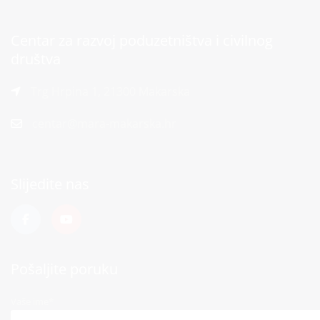
Centar za razvoj poduzetništva i civilnog
društva
Trg Hrpina 1, 21300 Makarska
centar@mara-makarska.hr
Slijedite nas
Pošaljite poruku
Vaše ime*