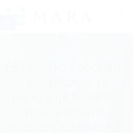
Open toolbar
Psihološko i socijalno
osnaživanje te
podizanje kvalitete
življenja hrvatskih
branitelja, hrvatskih