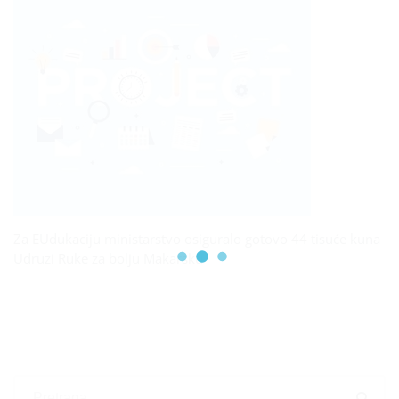
Za EUdukaciju ministarstvo osiguralo gotovo 44 tisuće kuna
Udruzi Ruke za bolju Makarsku