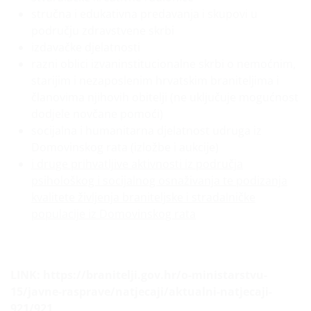
stručna i edukativna predavanja i skupovi u
području zdravstvene skrbi
izdavačke djelatnosti
razni oblici izvaninstitucionalne skrbi o nemoćnim,
starijim i nezaposlenim hrvatskim braniteljima i
članovima njihovih obitelji (ne uključuje mogućnost
dodjele novčane pomoći)
socijalna i humanitarna djelatnost udruga iz
Domovinskog rata (izložbe i aukcije)
i druge prihvatljive aktivnosti iz područja
p
sihološkog i socijalnog osnaživanja te podizanja
kvalitete življenja braniteljske i stradalničke
populacije iz Domovinskog rata
LINK: https://branitelji.gov.hr/o-ministarstvu-
15/javne-rasprave/natjecaji/aktualni-natjecaji-
921/921