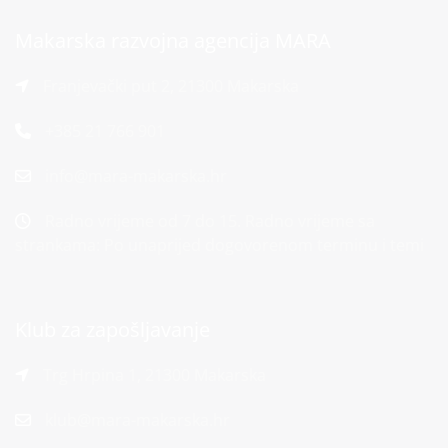
Makarska razvojna agencija MARA
Franjevački put 2, 21300 Makarska
+385 21 766 901
info@mara-makarska.hr
Radno vrijeme od 7 do 15. Radno vrijeme sa
strankama: Po unaprijed dogovorenom terminu i temi
Klub za zapošljavanje
Trg Hrpina 1, 21300 Makarska
klub@mara-makarska.hr