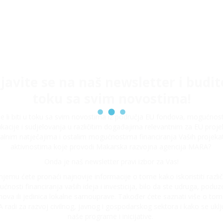
ijavite se na naš newsletter i budit
toku sa svim novostima!
ite li biti u toku sa svim novostima iz područja EU fondova, mogućnos
kacije i sudjelovanja u različitim događajima relevantnim za EU proje
alnim natječajima i ostalim mogućnostima financiranja Vaših projeka
aktivnostima koje provodi Makarska razvojna agencija MARA?
Onda je naš newsletter pravi izbor za Vas!
njemu ćete pronaći najnovije informacije o tome kako iskoristiti različ
ćnosti financiranja vaših ideja i investicija, bilo da ste udruga, poduze
nova ili jedinica lokalne samouprave. Također ćete saznati više o tom
radi za razvoj civilnog, javnog i gospodarskog sektora i kako se uklju
naše programe i inicijative.