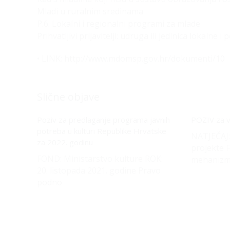
Mladi u ruralnim sredinama
P.6. Lokalni i regionalni programi za mlade
Prihvatljivi prijavitelji: udruga ili jedinica lokaln
• LINK: http://www.mdomsp.gov.hr/dokumenti/10
Slične objave
Poziv za predlaganje programa javnih
POZIV za v
potreba u kulturi Republike Hrvatske
NATJEČAJ:
za 2022. godinu
projekte F
FOND: Ministarstvo kulture ROK:
mehanizm
20. listopada 2021. godine Pravo
podno