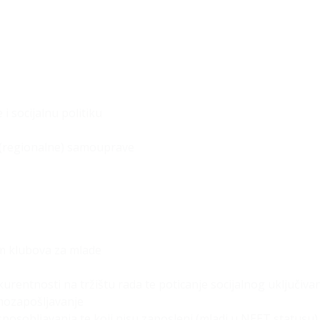
i socijalnu politiku
e (regionalne) samouprave
m klubova za mlade
nkurentnosti na tržištu rada te poticanje socijalnog uključiva
amozapošljavanje
sposobljavanja te koji nisu zaposleni (mladi u NEET statusu)