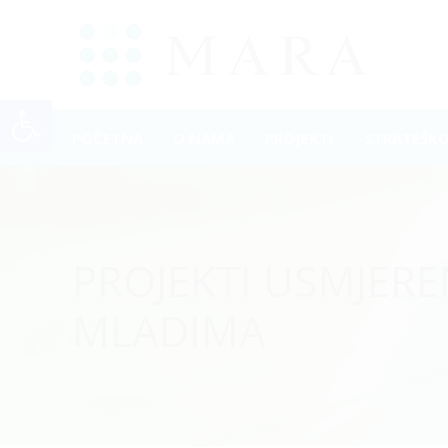
Open toolbar
POČETNA
O NAMA
PROJEKTI
STRATEŠK
PROJEKTI USMJERE
MLADIMA