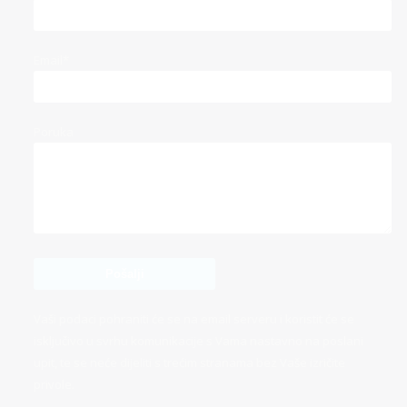
Email*
Poruka
Vaši podaci pohraniti će se na email serveru i koristit će se
isključivo u svrhu komunikacije s Vama nastavno na poslani
upit, te se neće dijeliti s trećim stranama bez Vaše izričite
privole.