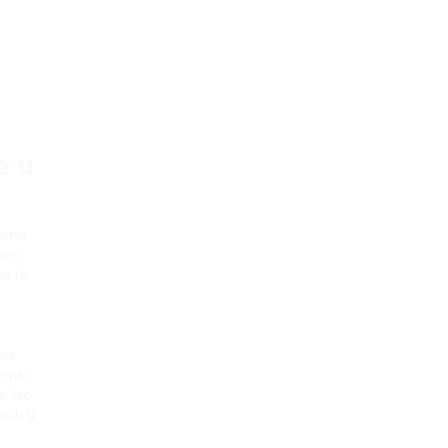
e u
tima
kte,
ta te
ite
tnik,
e što
čiti u