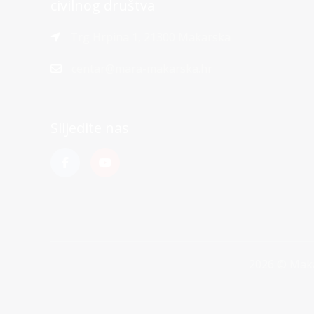
civilnog društva
Trg Hrpina 1, 21300 Makarska
centar@mara-makarska.hr
Slijedite nas
2026 © Maka