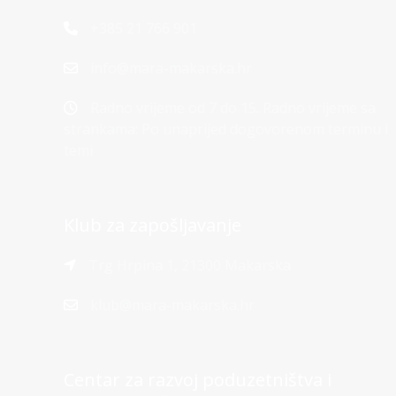
+385 21 766 901
info@mara-makarska.hr
Radno vrijeme od 7 do 15. Radno vrijeme sa
strankama: Po unaprijed dogovorenom terminu i
temi
Klub za zapošljavanje
Trg Hrpina 1, 21300 Makarska
klub@mara-makarska.hr
Centar za razvoj poduzetništva i