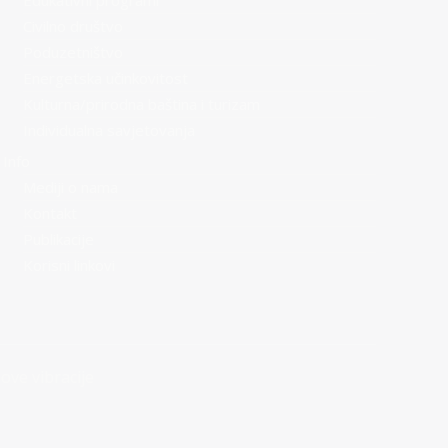
Edukativni programi
Civilno društvo
Poduzetništvo
Energetska učinkovitost
Kulturna/prirodna baština i turizam
Individualna savjetovanja
Info
Mediji o nama
Kontakt
Publikacije
Korisni linkovi
ove vibracije