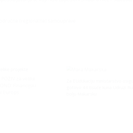
e i područne (regionalne) samouprave
elike projekte
 POZIV za velike
Za EUdukaciju ministarstvo osigu
OND: Financijski
gotovo 44 tisuće kuna Udruzi Ru
i Europs
bolju Makarsku