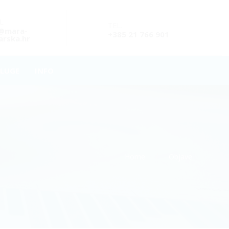
L
TEL.
o@mara-
+385 21 766 901
rska.hr
LUGE
INFO
Home
Objave