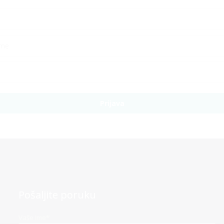
Prijava
Pošaljite poruku
Vaše ime*