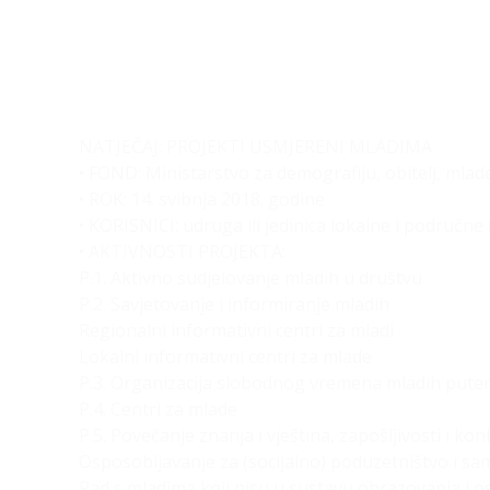
NATJEČAJ: PROJEKTI USMJERENI MLADIMA
• FOND: Ministarstvo za demografiju, obitelj, mlade 
• ROK: 14. svibnja 2018. godine
• KORISNICI: udruga ili jedinica lokalne i područn
• AKTIVNOSTI PROJEKTA:
P.1. Aktivno sudjelovanje mladih u društvu
P.2. Savjetovanje i informiranje mladih
Regionalni informativni centri za mladi
Lokalni informativni centri za mlade
P.3. Organizacija slobodnog vremena mladih pute
P.4. Centri za mlade
P.5. Povećanje znanja i vještina, zapošljivosti i ko
Osposobljavanje za (socijalno) poduzetništvo i s
Rad s mladima koji nisu u sustavu obrazovanja i o