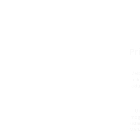
Pr
Žel
edu
aktu
U 
mogu
usta
MARA 