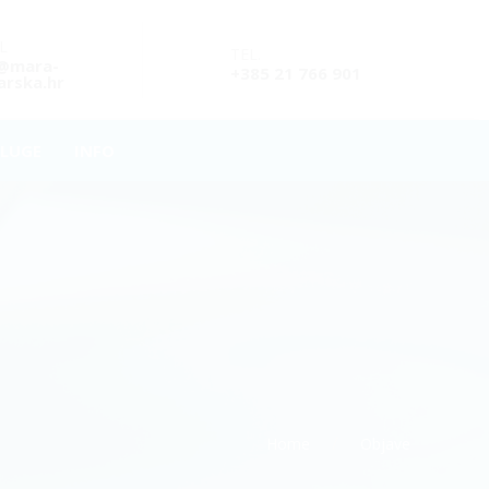
L
TEL.
o@mara-
+385 21 766 901
rska.hr
LUGE
INFO
Home
Objave