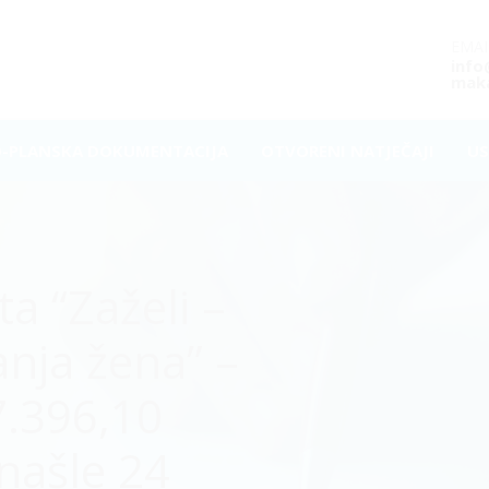
EMAI
inf
maka
O-PLANSKA DOKUMENTACIJA
OTVORENI NATJEČAJI
US
a “Zaželi –
nja žena” –
17.396,10
našle 24