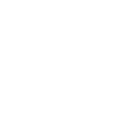
e o
 u
inu
iti
ojne
ota u