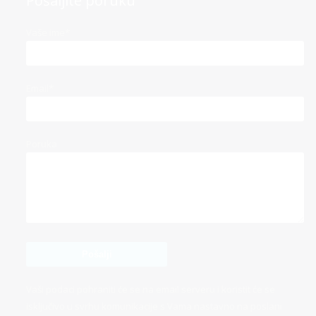
Pošaljite poruku
Vaše ime*
Email*
Poruka
Vaši podaci pohraniti će se na email serveru i koristit će se
isključivo u svrhu komunikacije s Vama nastavno na poslani