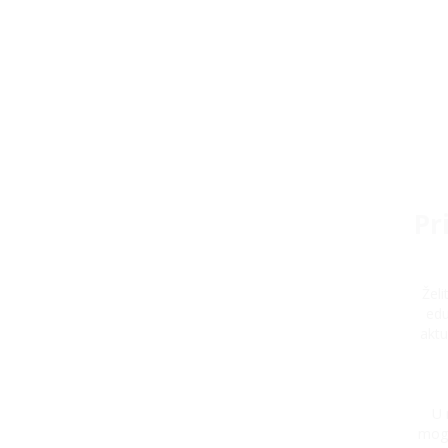
Pr
Žel
edu
aktu
U 
mogu