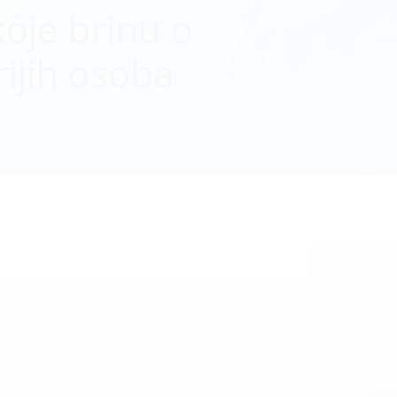
oje brinu o
ijih osoba