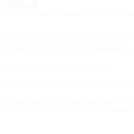
opskog socijalnog fonda u ponedjeljak 31. rujna 2020. ugovor
oziva “Zaželi – program zapošljavanja žena” koji se provodi
telja Gradskog društva Crvenog križa Makarska, ukupne
ljavanje nezaposlenih žena, koje pružaju socijalne usluge i br
pripremljena i prijavljena od strane naše agencije.
ezaposlene žene, njih ukupno čak 24, a koje će usluge pruž
ti programa ZAŽELI, a srž projekta i prava vrijednost su br
 je ovaj projekt itekako utjecao na poboljšanje kvalitete živ