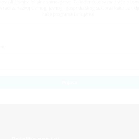
nova ili jedinica lokalne samouprave. Također ćete saznati više o tom
radi za razvoj civilnog, javnog i gospodarskog sektora i kako se uklju
naše programe i inicijative.
Prijava