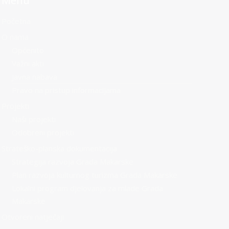
Menu
Početna
O nama
Općenito
Važni akti
Javna nabava
Pravo na pristup informacijama
Projekti
Naši projekti
Odobreni projekti
Strateško-planska dokumentacija
Strategija razvoja Grada Makarske
Plan razvoja kulturnog turizma Grada Makarske
Lokalni program djelovanja za mlade Grada
Makarske
Otvoreni natječaji