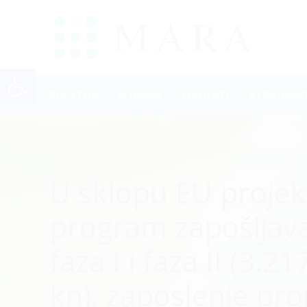
Open toolbar
POČETNA
O NAMA
PROJEKTI
STRATEŠK
U sklopu EU projekt
program zapošljava
faza I i faza II (3.2
kn), zaposlenje pro