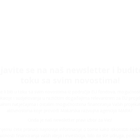
ijavite se na naš newsletter i budit
toku sa svim novostima!
ite li biti u toku sa svim novostima iz područja EU fondova, mogućnos
kacije i sudjelovanja u različitim događajima relevantnim za EU proje
alnim natječajima i ostalim mogućnostima financiranja Vaših projeka
aktivnostima koje provodi Makarska razvojna agencija MARA?
Onda je naš newsletter pravi izbor za Vas!
njemu ćete pronaći najnovije informacije o tome kako iskoristiti različ
ćnosti financiranja vaših ideja i investicija, bilo da ste udruga, poduze