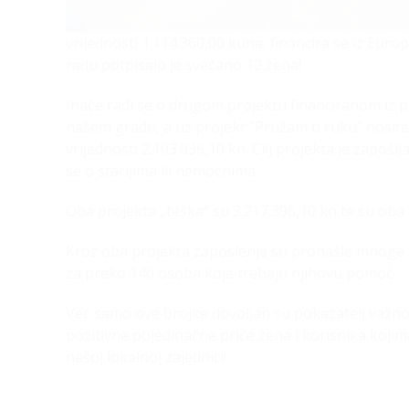
vrijednosti 1.114.360,00 kuna, financira se iz Eur
radu potpisalo je svečano 12 žena!
Inače radi se o drugom projektu financiranom iz p
našem gradu, a uz projekt “Pružam ti ruku” nosi
vrijednosti 2.103.036,10 kn. Cilj projekta je zapoš
se o starijima ili nemoćnima.
Oba projekta „teška“ su 3.217.396,10 kn te su oba 
Kroz oba projekta zaposlenje su pronašle mnoge n
za preko 140 osoba koje trebaju njihovu pomoć.
Već samo ove brojke dovoljan su pokazatelj važnos
pozitivne pojedinačne priče žena i korisnika kojima
našoj lokalnoj zajednici!