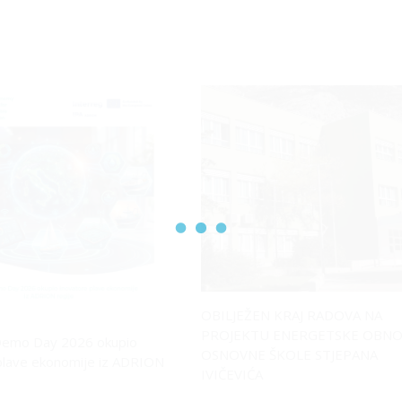
OBILJEŽEN KRAJ RADOVA NA
PROJEKTU ENERGETSKE OBN
emo Day 2026 okupio
OSNOVNE ŠKOLE STJEPANA
plave ekonomije iz ADRION
IVIČEVIĆA