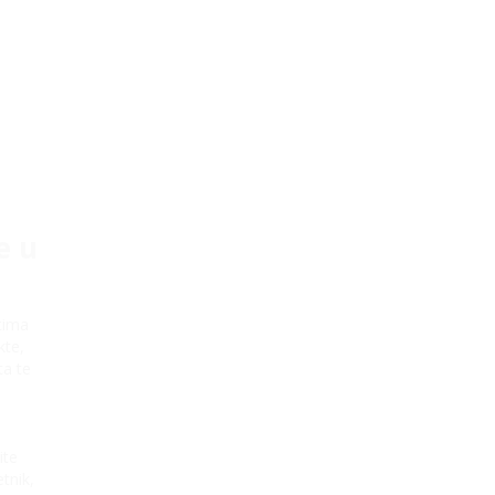
e u
tima
kte,
ta te
ite
tnik,