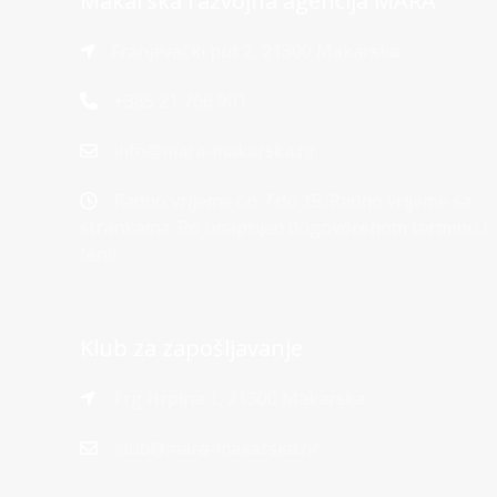
Makarska razvojna agencija MARA
Franjevački put 2, 21300 Makarska
+385 21 766 901
info@mara-makarska.hr
Radno vrijeme od 7 do 15. Radno vrijeme sa
strankama: Po unaprijed dogovorenom terminu i
temi
Klub za zapošljavanje
Trg Hrpina 1, 21300 Makarska
klub@mara-makarska.hr