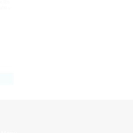
e što
čiti u