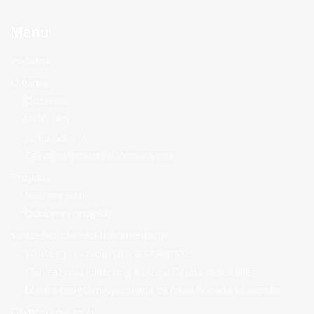
Menu
Početna
O nama
Općenito
Važni akti
Javna nabava
Pravo na pristup informacijama
Projekti
Naši projekti
Odobreni projekti
Strateško-planska dokumentacija
Strategija razvoja Grada Makarske
Plan razvoja kulturnog turizma Grada Makarske
Lokalni program djelovanja za mlade Grada Makarske
Otvoreni natječaji