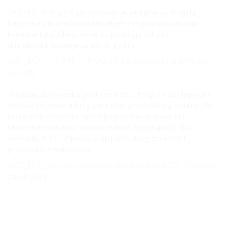
J A V N I P O Z I V za podnošenje zahtjeva za dodjelu
bespovratnih sredstava temeljem Programa podizanja
kvalitete turističke ponude na području Splitsko –
dalmatinske županije za 2019. godinu
NATJEČAJ: J A V N I P O Z I V za podnošenje zahtjeva
za dodj
Natječaj za provedbu podmjere 5.2. „Potpora za ulaganja u
obnovu poljoprivrednog zemljišta i proizvodnog potencijala
narušenog elementarnim nepogodama, nepovoljnim
klimatskim prilikama i katastrofalnim događajima“, tipa
operacije 5.2.1. „Obnova poljoprivrednog zemljišta i
proizvodnog potencijala.
NATJEČAJ: Natječaj za provedbu podmjere 5.2. „Potpora
za ulaganja