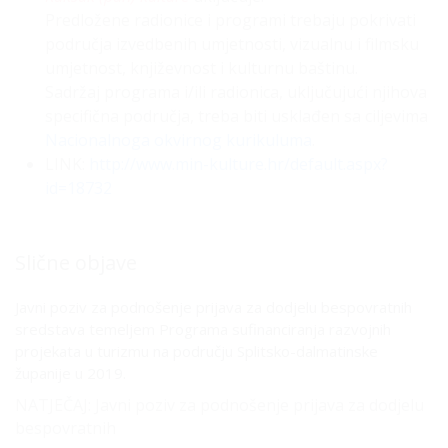
Predložene radionice i programi trebaju pokrivati
područja izvedbenih umjetnosti, vizualnu i filmsku
umjetnost, književnost i kulturnu baštinu.
Sadržaj programa i/ili radionica, uključujući njihova
specifična područja, treba biti usklađen sa ciljevima
Nacionalnoga okvirnog kurikuluma
.
LINK:
http://www.min-kulture.hr/default.aspx?
id=18732
Slične objave
Javni poziv za podnošenje prijava za dodjelu bespovratnih
sredstava temeljem Programa sufinanciranja razvojnih
projekata u turizmu na području Splitsko-dalmatinske
županije u 2019.
NATJEČAJ: Javni poziv za podnošenje prijava za dodjelu
bespovratnih