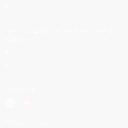
klub@mara-makarska.hr
Centar za razvoj poduzetništva i civilnog
društva
Trg Hrpina 1, 21300 Makarska
centar@mara-makarska.hr
Slijedite nas
Pošaljite poruku