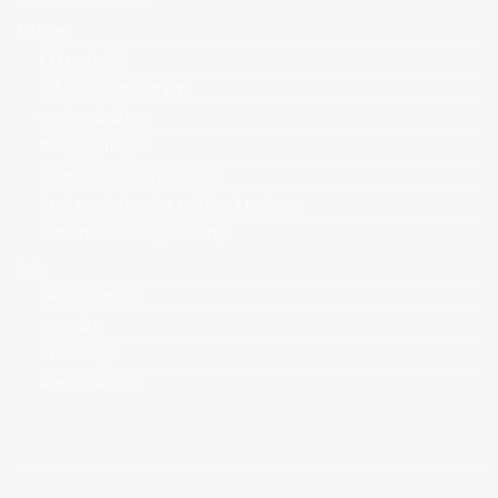
Usluge
EU projekti
Edukativni programi
Civilno društvo
Poduzetništvo
Energetska učinkovitost
Kulturna/prirodna baština i turizam
Individualna savjetovanja
Info
Mediji o nama
Kontakt
Publikacije
Korisni linkovi