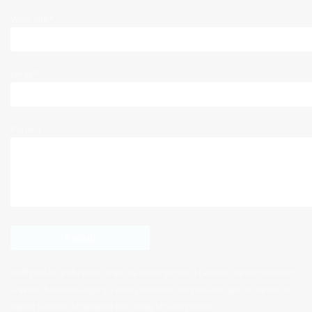
Vaše ime*
Email*
Poruka
Vaši podaci pohraniti će se na email serveru i koristit će se isključivo
u svrhu komunikacije s Vama nastavno na poslani upit, te se neće
dijeliti s trećim stranama bez Vaše izričite privole.