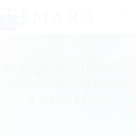
Open toolbar
Ruksak (pun) kulture
– umjetnost i kultura
u vrtiću i školi
Home
Objave