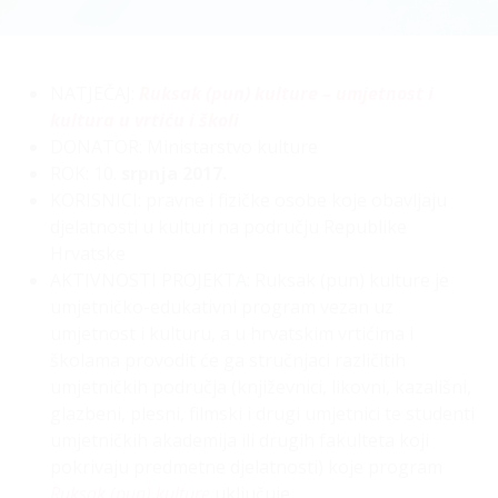
NATJEČAJ:
Ruksak (pun) kulture – umjetnost i
kultura u vrtiću i školi
DONATOR: Ministarstvo kulture
ROK: 10.
srpnja 2017.
KORISNICI: pravne i fizičke osobe koje obavljaju
djelatnosti u kulturi na području Republike
Hrvatske
AKTIVNOSTI PROJEKTA: Ruksak (pun) kulture je
umjetničko-edukativni program vezan uz
umjetnost i kulturu, a u hrvatskim vrtićima i
školama provodit će ga stručnjaci različitih
umjetničkih područja (književnici, likovni, kazališni,
glazbeni, plesni, filmski i drugi umjetnici te studenti
umjetničkih akademija ili drugih fakulteta koji
pokrivaju predmetne djelatnosti) koje program
Ruksak (pun) kulture
uključuje.