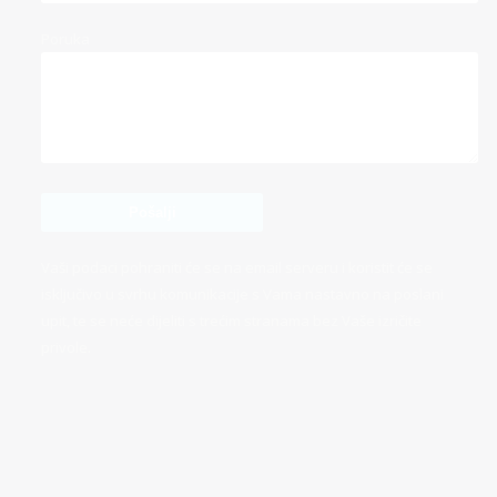
Poruka
Vaši podaci pohraniti će se na email serveru i koristit će se
isključivo u svrhu komunikacije s Vama nastavno na poslani
upit, te se neće dijeliti s trećim stranama bez Vaše izričite
privole.