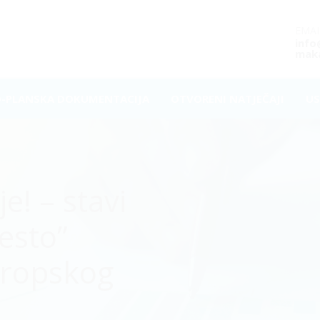
EMAI
inf
maka
O-PLANSKA DOKUMENTACIJA
OTVORENI NATJEČAJI
US
e! – stavi
esto”
uropskog