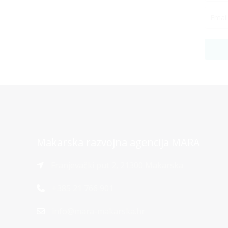
Makarska razvojna agencija MARA
Franjevački put 2, 21300 Makarska
+385 21 766 901
info@mara-makarska.hr