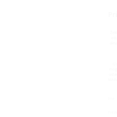
Pr
Žel
edu
aktu
U 
mogu
usta
MARA 