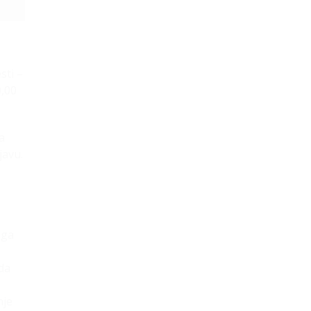
sti –
0,00
a
javu.
a
uga
eda
nje