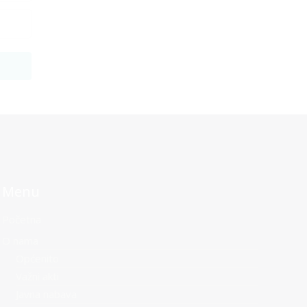
Menu
Početna
O nama
Općenito
Važni akti
Javna nabava