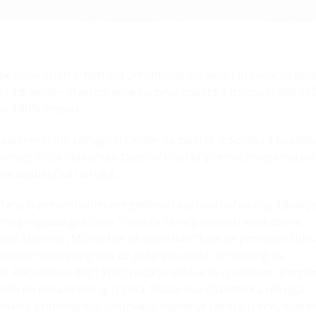
bespovratnih sredstava „Promocija zdravlja i prevencija bole
Na zdravlje! – stavi zdravlje na prvo mjesto s iznosom 489.32
a u 100% iznosu.
partnerskom udrugom Centar za pokret iz Splita za nositelj
venog križa Makarska zajednički su pripremili projektnu pri
ka dijabetička udruga.
ađana o preventivnim pregledima i važnosti očuvanja zdravlj
ame preglede građana. Tako će se organizirati edukativne
lates treninzi „MS vježbe za svaki dan“ koje će provoditi Udr
važnosti samopregleda uz preglede dojki i screening sa
liječenih na dojci Split; nadalje edukacije o važnosti pregl
elih od raka debelog crijeva. Makarska dijabetička udruga
skog primorja koji obuhvaća mjerenje šećera u krvi, mjere