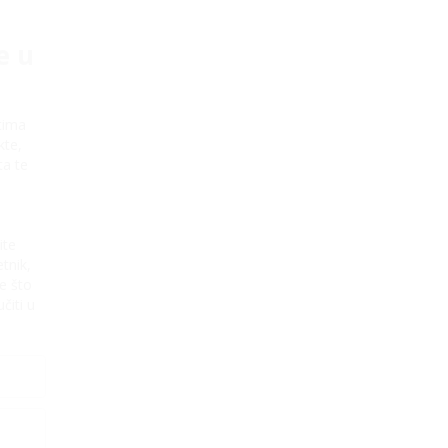
e u
tima
kte,
ta te
ite
tnik,
e što
čiti u