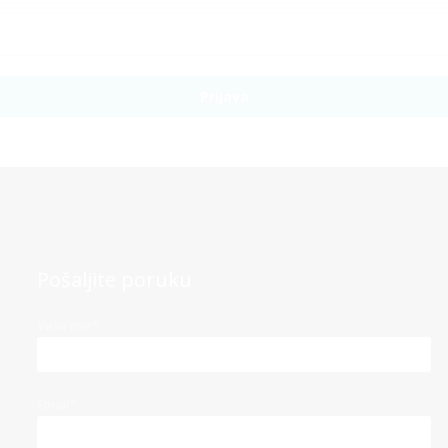
Prijava
Pošaljite poruku
Vaše ime*
Email*