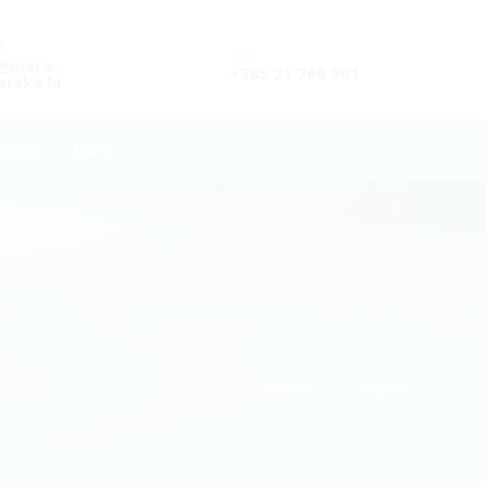
L
TEL.
o@mara-
+385 21 766 901
rska.hr
LUGE
INFO
Home
Objave