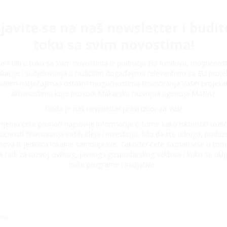
ijavite se na naš newsletter i budit
toku sa svim novostima!
ite li biti u toku sa svim novostima iz područja EU fondova, mogućnos
kacije i sudjelovanja u različitim događajima relevantnim za EU proje
alnim natječajima i ostalim mogućnostima financiranja Vaših projeka
aktivnostima koje provodi Makarska razvojna agencija MARA?
Onda je naš newsletter pravi izbor za Vas!
njemu ćete pronaći najnovije informacije o tome kako iskoristiti različ
ćnosti financiranja vaših ideja i investicija, bilo da ste udruga, poduze
nova ili jedinica lokalne samouprave. Također ćete saznati više o tom
radi za razvoj civilnog, javnog i gospodarskog sektora i kako se uklju
naše programe i inicijative.