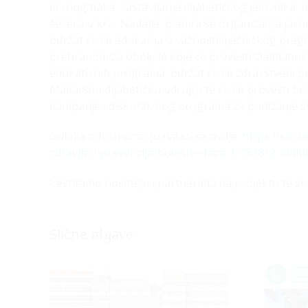
krvnog tlaka, sastavljanje dijabetičkog jelovnika, 
šećera u krvi. Nadalje, planira se organizacija jav
održat će se edukacija o važnosti liječničkog preg
prehranom za oboljele koje će provesti Dalmatinsko
edukativnih programa, održat će se zdravstveni pr
Makarsku dijabetičku udrugu te će se provesti br
kampanje i diskurzivnog programa za podizanje svijes
Odluka o financiranju nalazi se ovdje:
https://stru
zdravlja-i-prevencija-bolesti—faza-1-7518/2.-Odlu
Čestitamo nositelju i partnerima na projektu te se
Slične objave