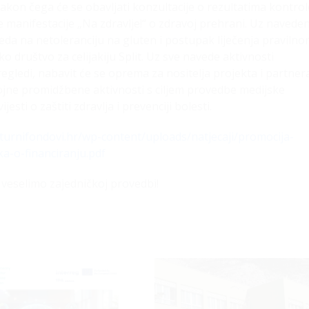
nakon čega će se obavljati konzultacije o rezultatima kontrol
ne manifestacije „Na zdravlje!“ o zdravoj prehrani. Uz navede
leda na netoleranciju na gluten i postupak liječenja praviln
 društvo za celijakiju Split. Uz sve navede aktivnosti
egledi, nabavit će se oprema za nositelja projekta i partner
ojne promidžbene aktivnosti s ciljem provedbe medijske
ti o zaštiti zdravlja i prevenciji bolesti.
kturnifondovi.hr/wp-content/uploads/natjecaji/promocija-
ka-o-financiranju.pdf
 veselimo zajedničkoj provedbi!