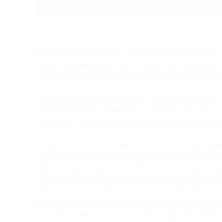
Ministarstvo zdravstva u okviru Poziva za dodjelu 
Faza I“ donijelo je Odluku o financiranju projekta 
kn, koji se financira iz Europskog socijalnog fond
Makarska razvojna agencija – MARA u suradnji sa 
projekta Hrvatski crveni križ – Gradsko društvo Cr
Uz Centar za pokret, projektni partner je i Makars
Projekt planira brojne aktivnosti informiranja gr
općenito na području Makarskog primorja, ali i s
radionice za oboljele od multipleskleroze, kao i pi
oboljelih osoba od multipleskleroze; edukacije o 
ultrazvučnom obradom, koje će provoditi Klub žena 
debelog crijeva iz udruge ILCO Savez udruga obolj
provodit će edukativni program u općinama Makar