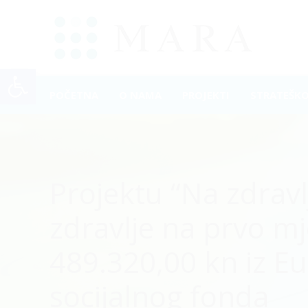
Open toolbar
POČETNA
O NAMA
PROJEKTI
STRATEŠK
Projektu “Na zdravlj
zdravlje na prvo mj
489.320,00 kn iz E
socijalnog fonda