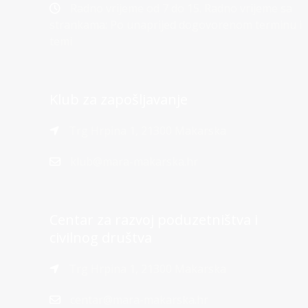
Radno vrijeme od 7 do 15. Radno vrijeme sa
strankama: Po unaprijed dogovorenom terminu i
temi
Klub za zapošljavanje
Trg Hrpina 1, 21300 Makarska
klub@mara-makarska.hr
Centar za razvoj poduzetništva i
civilnog društva
Trg Hrpina 1, 21300 Makarska
centar@mara-makarska.hr