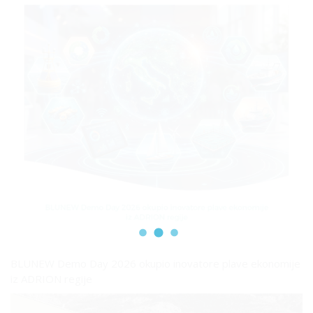
BLUNEW Demo Day 2026 okupio inovatore plave ekonomije
iz ADRION regije