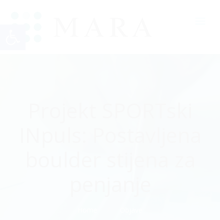
Open toolbar
Projekt SPORTski
INpuls: Postavljena
boulder stijena za
penjanje
Home
Objave