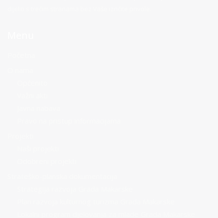
dijeliti s trećim stranama bez Vaše izričite privole.
Menu
Početna
O nama
Općenito
Važni akti
Javna nabava
Pravo na pristup informacijama
Projekti
Naši projekti
Odobreni projekti
Strateško-planska dokumentacija
Strategija razvoja Grada Makarske
Plan razvoja kulturnog turizma Grada Makarske
Lokalni program djelovanja za mlade Grada Makarske