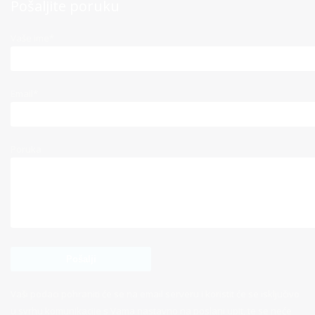
Pošaljite poruku
Vaše ime*
Email*
Poruka
Vaši podaci pohraniti će se na email serveru i koristit će se isključivo
u svrhu komunikacije s Vama nastavno na poslani upit, te se neće