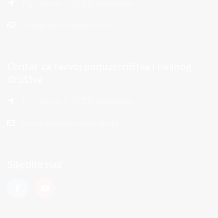
Trg Hrpina 1, 21300 Makarska
klub@mara-makarska.hr
Centar za razvoj poduzetništva i civilnog
društva
Trg Hrpina 1, 21300 Makarska
centar@mara-makarska.hr
Slijedite nas