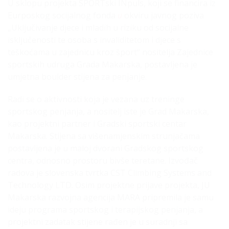
U sklopu projekta SPORTski INpuls, koji se financira iz
Eurposkog socijalnog fonda
u
okviru javnog poziva
„Uključivanje djece i mladih u riziku od socijalne
isključenosti te osoba s invaliditetom i djece s
teškoćama u zajednicu kroz šport“ nositelja Zajednice
sportskih udruga Grada Makarska, postavljena je
umjetna boulder stijena za penjanje.
Radi se o aktivnosti koja je vezana uz treninge
sportskog penjanja, a nositelj iste je Grad Makarska,
kao projektni partner i Gradski sportski centar
Makarska. Stijena sa višenamjenskim strunjačama
postavljena je u maloj dvorani Gradskog sportskog
centra, odnosno prostoru bivše teretane. Izvođač
radova je slovenska tvrtka CST Climbing Systems and
Technology LTD. Osim projektne prijave projekta, JU
Makarska razvojna agencija MARA pripremila je samu
ideju programa sportskog i terapijskog penjanja, a
projektni zadatak stijene rađen je u suradnji sa