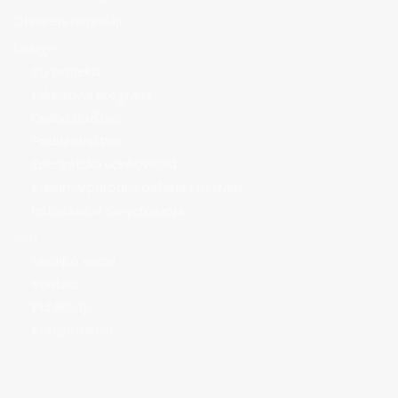
Otvoreni natječaji
Usluge
EU projekti
Edukativni programi
Civilno društvo
Poduzetništvo
Energetska učinkovitost
Kulturna/prirodna baština i turizam
Individualna savjetovanja
Info
Mediji o nama
Kontakt
Publikacije
Korisni linkovi