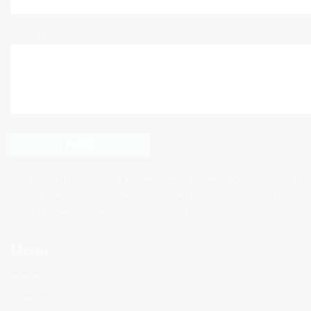
Poruka
Vaši podaci pohraniti će se na email serveru i koristit će se isključivo
u svrhu komunikacije s Vama nastavno na poslani upit, te se neće
dijeliti s trećim stranama bez Vaše izričite privole.
Menu
Početna
O nama