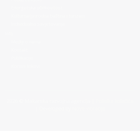
Energetska učinkovitost
Kulturna/prirodna baština i turizam
Individualna savjetovanja
Info
Mediji o nama
Kontakt
Publikacije
Korisni linkovi
2026 © Makarska razvojna agencija |
Politika kolačića
| Developed by
Nove vibracije