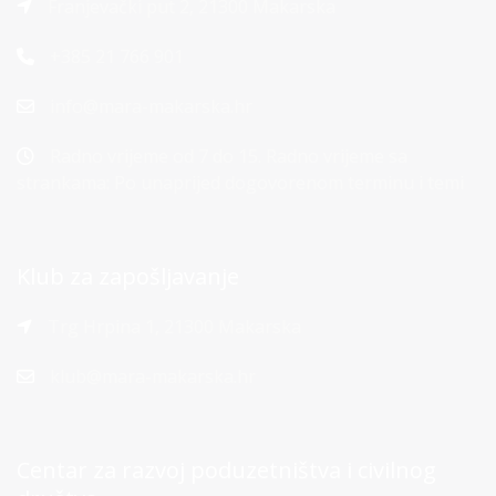
Franjevački put 2, 21300 Makarska
+385 21 766 901
info@mara-makarska.hr
Radno vrijeme od 7 do 15. Radno vrijeme sa
strankama: Po unaprijed dogovorenom terminu i temi
Klub za zapošljavanje
Trg Hrpina 1, 21300 Makarska
klub@mara-makarska.hr
Centar za razvoj poduzetništva i civilnog