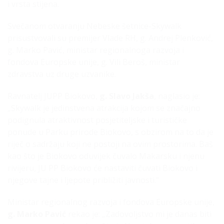
i vrsta stijena.
Svečanom otvaranju Nebeske šetnice-Skywalk
prisustvovali su premijer Vlade RH, g. Andrej Plenković,
g. Marko Pavić, ministar regionalnoga razvoja i
fondova Europske unije, g. Vili Beroš, ministar
zdravstva uz druge uzvanike.
Ravnatelj JUPP Biokovo,
g. Slavo Jakša
, naglasio je:
„Skywalk je jedinstvena atrakcija kojom se značajno
podignula atraktivnost posjetiteljske i turističke
ponude u Parku prirode Biokovo, s obzirom na to da je
riječ o sadržaju koji ne postoji na ovim prostorima. Baš
kao što je Biokovo oduvijek čuvalo Makarsku i njenu
rivijeru, JU PP Biokovo će nastaviti čuvati Biokovo i
njegove tajne i ljepote približiti javnosti.“
Ministar regionalnog razvoja i fondova Europske unije,
g. Marko Pavić
rekao je: „Zadovoljstvo mi je danas biti