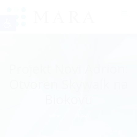
Open toolbar
Projekt Novi Adrion:
Otvoren Skywalk na
Biokovu
Home
Objave