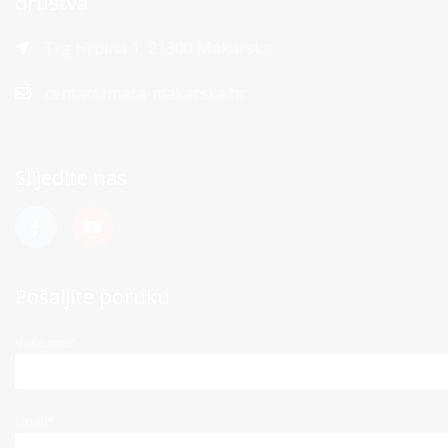
društva
Trg Hrpina 1, 21300 Makarska
centar@mara-makarska.hr
Slijedite nas
Pošaljite poruku
Vaše ime*
Email*