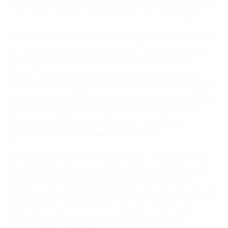
projekt nova je atrakcija koja pruža jedinstvenu priliku i
nevjerojatno iskustvo šetnje nebom.“ – istaknuo je.
Do vidikovca Nebeska Šetnica – Skywalk Biokovo dolazi
se biokovskom cestom koja vodi od ulazne recepcije
Parka prirode Biokovo, otprilike 6 km istočno od
Makarske. Predviđeno zadržavanje posjetitelja na
samom vidikovcu je pet minuta, a maksimalan broj ljudi
30, uz obavezno čišćenje cipela prije hoda po staklenoj
površini. Strogo je zabranjeno skakanje po staklu,
naginjanje preko ograde vidikovca, unos oštrih
predmeta i bacanje predmeta s vidikovca.
Vrijednost uređenja Nebeske šetnice – Skywalk iznosi
oko 10 milijuna kuna, a riječ je o jednoj od aktivnosti
unutar projekta
„Novi Adrion“ – Promicanje održivog
korištenja prirodne baštine PP Biokovo
, koji se financira iz
sredstava Europskog fonda za regionalni razvoj u
okviru Operativnog programa Konkurentnost i