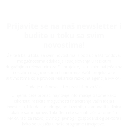
Prijavite se na naš newsletter i
budite u toku sa svim
novostima!
Želite li biti u toku sa svim novostima iz područja EU fondova,
mogućnostima edukacije i sudjelovanja u različitim
događajima relevantnim za EU projekte, aktualnim natječajima
i ostalim mogućnostima financiranja Vaših projekata te
aktivnostima koje provodi Makarska razvojna agencija MARA?
Onda je naš newsletter pravi izbor za Vas!
U njemu ćete pronaći najnovije informacije o tome kako
iskoristiti različite mogućnosti financiranja vaših ideja i
investicija, bilo da ste udruga, poduzetnik, ustanova ili jedinica
lokalne samouprave. Također ćete saznati više o tome što
MARA radi za razvoj civilnog, javnog i gospodarskog sektora i
kako se uključiti u naše programe i inicijative.