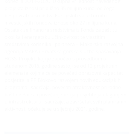
kohezija 2O14-2O2O. Ukupna vrijednost navedenog
projekta iznosi približno 35 milijun kuna, od čega
bespovratna sredstva Europskih strukturnih i
investicijskih fondova iznose oko 27 milijuna kuna.
Ostatak se financira sredstvima iz Fonda za zaštitu
okoliša i energetsku učinkovitost te vlastitim
sredstvima korisnika i partnera – Makarska razvojna
agencija MARA i Hrvatska gorska služba spašavanja –
HGSS. Projekt, koji je započeo s provedbom u
studenom 2016. godine sastoji se od 12 projektnih
elemenata kojima će se povećati obrazovni kapacitet
posjetitelja PP Biokovo razvojem novih edukacijskih
programa i sadržaja, povećati atraktivnost prirodne
baštine Parka i povećanje broja posjetitelja ulaganjem
u infrastrukturu i sadržaje, a završetak svih planiranih
aktivnosti očekuje se u siječnju 2021. godine.