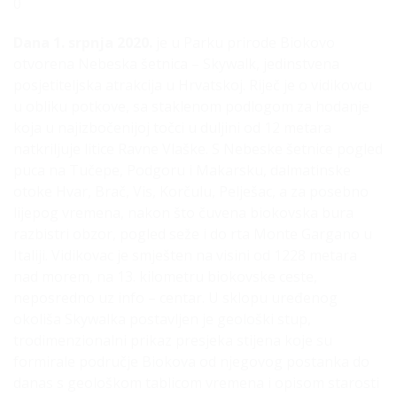
0
Dana 1. srpnja 2020.
je u Parku prirode Biokovo
otvorena Nebeska šetnica – Skywalk, jedinstvena
posjetiteljska atrakcija u Hrvatskoj. Riječ je o vidikovcu
u obliku potkove, sa staklenom podlogom za hodanje
koja u najizbočenijoj točci u duljini od 12 metara
natkriljuje litice Ravne Vlaške. S Nebeske šetnice pogled
puca na Tučepe, Podgoru i Makarsku, dalmatinske
otoke Hvar, Brač, Vis, Korčulu, Pelješac, a za posebno
lijepog vremena, nakon što čuvena biokovska bura
razbistri obzor, pogled seže i do rta Monte Gargano u
Italiji. Vidikovac je smješten na visini od 1228 metara
nad morem, na 13. kilometru biokovske ceste,
neposredno uz info – centar. U sklopu uređenog
okoliša Skywalka postavljen je geološki stup,
trodimenzionalni prikaz presjeka stijena koje su
formirale područje Biokova od njegovog postanka do
danas s geološkom tablicom vremena i opisom starosti