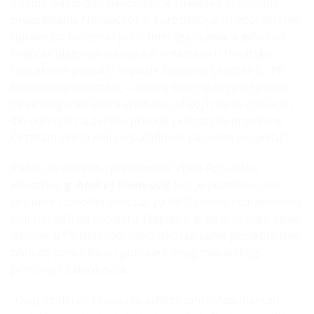
s vama, samo dan nakon što je Hrvatska prepustila
predsjedanje Njemačkoj. U Europskoj uniji poznati smo
upravo po turizmu i prirodnim ljepotama, a jedan od
simbola ulaganja europskih sredstava u Hrvatsku
svakako će postati i Skywalk Biokovo. Čestitke JU PP
Biokovo na investiciji, u idućoj financijskoj perspektivi
će se osigurati velika sredstva od kojih će se značajan
dio odnositi na zaštitu prirode i klimatske promjene.
Čestitam svima koji su sudjelovali na ovom projektu.“
Publici se obratio i predsjednik Vlade Republike
Hrvatske,
g
.
Andrej Plenković
koji je pozdravio sve
prisutne i također čestitao JU PP Biokovo i suradnicima
koji su radili na projektu. Naglasio je da je učinjen veliki
iskorak u PP Biokovo, kako iskorak same posjetiteljske
ponude parka tako i ponude cijelog makarskog
primorja i Zabiokovlja.
„Ovaj moderan i sjajan te arhitektonski fascinantan