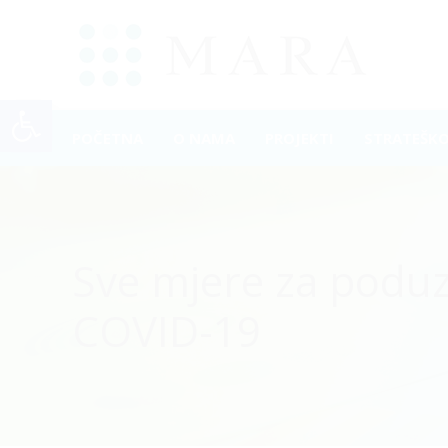
Open toolbar
POČETNA
O NAMA
PROJEKTI
STRATEŠK
Sve mjere za poduz
COVID-19