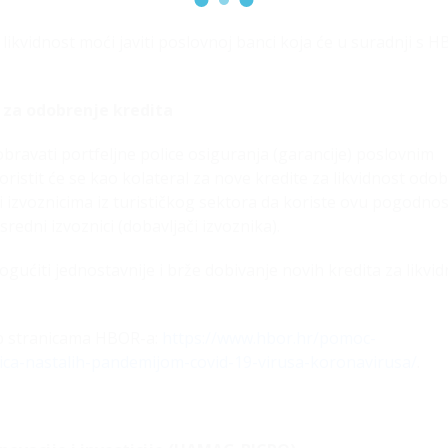
likvidnost moći javiti poslovnoj banci koja će u suradnji s 
l za odobrenje kredita
bravati portfeljne police osiguranja (garancije) poslovnim
ristit će se kao kolateral za nove kredite za likvidnost odo
izvoznicima iz turističkog sektora da koriste ovu pogodnos
redni izvoznici (dobavljači izvoznika).
gućiti jednostavnije i brže dobivanje novih kredita za likvi
eb stranicama HBOR-a:
https://www.hbor.hr/pomoc-
ica-nastalih-pandemijom-covid-19-virusa-koronavirusa/
.