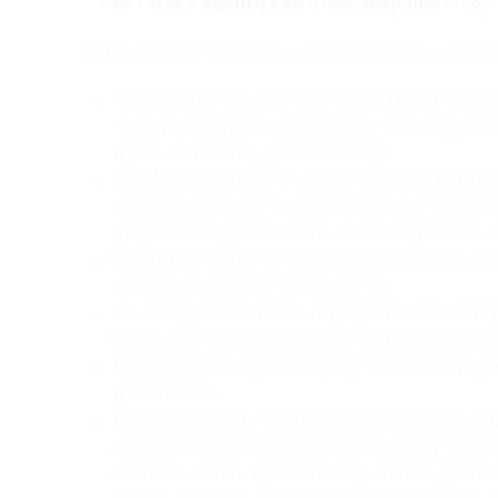
Hrvatska agencija za malo gospodarstvo, i
HAMAG-BICRO provodit će osam novih mjera namije
Moratorij na sve rate ESIF Mikro i Malih zajmo
2020. te prolongat otplate/roka korištenja kred
mjera-rasterecnja-poduzetnika/
)
ESIF Mikro zajmovi za obrtna sredstva namije
1.000-25.000€, poček je12 mjeseci, a kamate s
(
https://hamagbicro.hr/novo-esif-zajmovi-za-
Smanjenje kamatnih stopa na investicijske kred
sredstava, na 0,1 %-0,25 %-0,5 %.
Povećanje maksimalne stope jamstva za ESIF p
% glavnice kredita (jamčeni krediti iznos jamst
Uspostava novog financijskog instrumenta „CO
poduzetnike.
Uspostavljanjem novog financijskog instrumen
se dodatna likvidnost subjektima malog gosp
sektoru uz bržu i jednostavniju obradu, poček