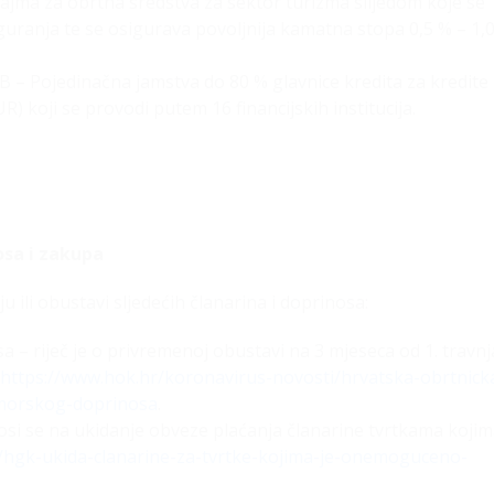
zajma za obrtna sredstva za sektor turizma slijedom koje se
uranja te se osigurava povoljnija kamatna stopa 0,5 % – 1,
 – Pojedinačna jamstva do 80 % glavnice kredita za kredite
) koji se provodi putem 16 financijskih institucija.
osa i zakupa
u ili obustavi sljedećih članarina i doprinosa:
– riječ je o privremenoj obustavi na 3 mjeseca od 1. travnj
https://www.hok.hr/koronavirus-novosti/hrvatska-obrtnick
omorskog-doprinosa
.
si se na ukidanje obveze plaćanja članarine tvrtkama kojim
/hgk-ukida-clanarine-za-tvrtke-kojima-je-onemoguceno-