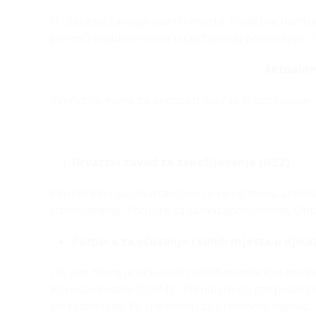
U cilju zadržavanja radnih mjesta, nadležne instit
pomoći poduzetnicima u održavanju poslovanja. U 
Aktualne
Trenutne mjere za poduzetnike čije je poslovanje
Hrvatski zavod za zapošljavanje (HZZ)
Privremeno su obustavljene neke od mjera aktivne 
usavršavanje, Potpore za samozapošljavanje, Obraz
Potpora za očuvanje radnih mjesta u dje
Cilj ove mjere je očuvanje radnih mjesta kod posl
Koronavirusom (COVID -19) narušena gospodarska 
po radniku do 15. u mjesecu za prethodni mjesec.