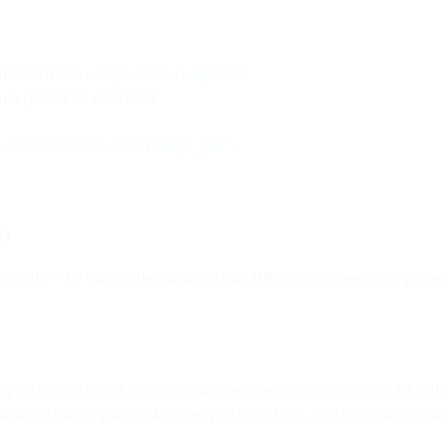
m.hzz.hr/ocuvanje-radnih-mjesta/
re (HOK) za obrtnike
A0%C4%86A%20PITANJA_.pdf
.
R)
 COVID – 19 virusa (koronavirusa) HBOR će provoditi sljedeć
j u trajanju od 3 mjeseca na obveze dospjele nakon 29. velj
ronavirusa na gospodarstvo potraje dulje, postoji mogućnos