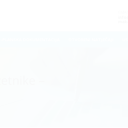
EMAI
inf
maka
O-PLANSKA DOKUMENTACIJA
OTVORENI NATJEČAJI
US
etnike –