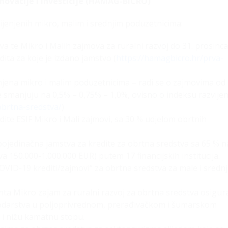
novacije i investicije (HAMAG-BICRO)
njenih mikro, malim i srednjim poduzetnicima:
va te Mikro i Malih zajmova za ruralni razvoj do 31. prosinca
ita za koje je izdano jamstvo (
https://hamagbicro.hr/prva-
njena mikro i malim poduzetnicima – radi se o zajmovima od
e smanjuju na 0,5% – 0,75% – 1,0%, ovisno o indeksu razvijen
obrtna-sredstva/
)
ite ESIF Mikro i Mali zajmovi, sa 30 % udjelom obrtnih
ojedinačna jamstva za kredite za obrtna sredstva sa 65 % n
va 150.000-1.000.000 EUR) putem 17 financijskih institucija.
VID-19 krediti/zajmovi“ za obrtna sredstva za male i sredn
ta Mikro zajam za ruralni razvoj za obrtna sredstva osigur
odarstva u poljoprivrednom, prerađivačkom i šumarskom
 i nižu kamatnu stopu.