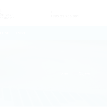
L
TEL.
o@mara-
+385 21 766 901
rska.hr
LUGE
INFO
Home
Objave