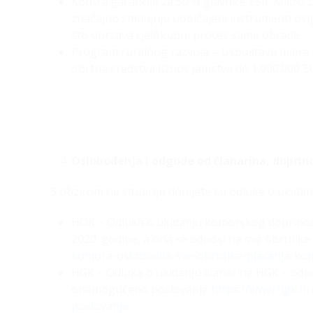
Kontra garancije za 50 % glavnice ESIF Mikro 
značajno smanjuju uobičajeni instrumenti osig
što ubrzava cjelokupni proces same obrade.
Program ruralnog razvoja – Uspostava mjere B
obrtna sredstva (iznos jamstva do 1.000.000 EUR
Oslobođenja i odgode od članarina, doprin
S obzirom na situaciju donijete su odluke o ukidanj
HOK – Odluka o ukidanju komorskog doprinosa 
2020. godine, a ona se odnosi na sve obrtnike
komora-oslobodila-sve-obrtnike-placanja-k
HGK – Odluka o ukidanju članarine HGK – odno
onemogućeno poslovanje
https://www.hgk.hr
poslovanje
.