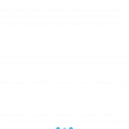
 obvezi plaćati glavnicu, kamate i naknade, a dospjele obveze
moći beskamatno otplaćivati u 12 jednakih mjesečnih rata. S
ava unutar tog razdoblja, način otplate individualno će se
ćeno reprogramiranje postojećih kreditnih obveza uz uvođ
entom individualno će se dogovarati reprogramiranje obveza
poslovnoj banci ili HBOR-u, ovisno o načinu odobrenja posto
 odobravati u suradnji s poslovnim bankama. Krediti će se
 će biti namijenjena financiranju osnovnih troškova poslova