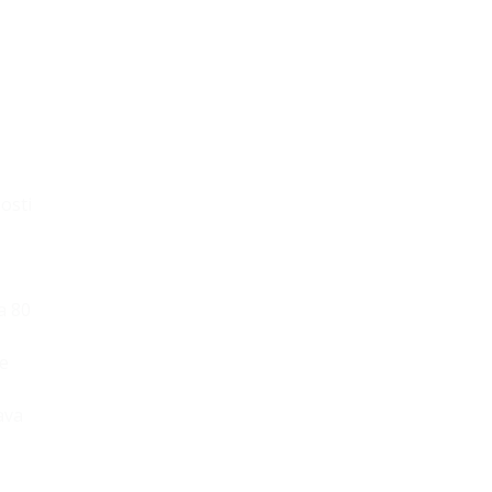
osti
a 80
je
ava