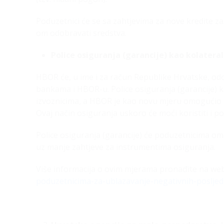
Poduzetnici će se sa zahtjevima za nove kredite za 
om odobravati sredstva.
Police osiguranja (garancije) kao kolatera
HBOR će, u ime i za račun Republike Hrvatske, odo
bankama i HBOR-u. Police osiguranja (garancije) ko
izvoznicima, a HBOR je kao novu mjeru omogućio i 
Ovaj način osiguranja uskoro će moći koristiti i pos
Police osiguranja (garancije) će poduzetnicima omo
uz manje zahtjeve za instrumentima osiguranja.
Više informacija o ovim mjerama pronađite na w
poduzetnicima-za-ublazavanje-negativnih-posljed