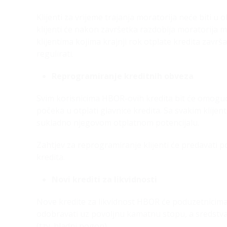
Klijenti za vrijeme trajanja moratorija neće biti u
klijenti će nakon završetka razdoblja moratorija 
klijentima kojima krajnji rok otplate kredita završ
regulirati.
Reprogramiranje kreditnih obveza
Svim korisnicima HBOR-ovih kredita bit će omogu
počeka u otplati glavnice kredita. Sa svakim klij
sukladno njegovom otplatnom potencijalu.
Zahtjev za reprogramiranje klijenti će predavati 
kredita.
Novi krediti za likvidnosti
Nove kredite za likvidnost HBOR će poduzetnicima
odobravati uz povoljnu kamatnu stopu, a sredstva
(tzv. hladni pogon).