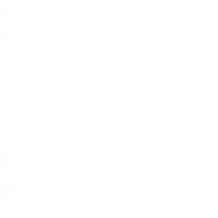
0 %
 za
a
a-
a je