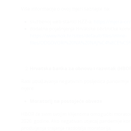
Više informacija o ovoj mjeri saznajte na:
službenoj web stanici HZZ-a:
https://mjera-or
dodatna pojašnjenja Hrvatske obrtničke komo
https://www.hok.hr/sites/default/files/inline-
files/ODGOVORI%20NA%20NAJ%C4%8CE%C5%
Hrvatska banka za obnovu i razvitak (HBO
Radi ublažavanja negativnih posljedica pandemije
mjere:
Moratorij na postojeće obveze
HBOR će svim svojim klijentima omogućiti moratori
2020. godine. Ako negativan utjecaj pandemije ko
produljenja trajanja razdoblja moratorija.