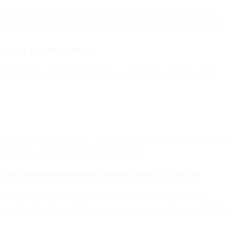
ucije iz dana u dan donose razne mjere koje će, nadamo se,
nastavku donosimo trenutni popis dijela aktualnih mjera.
 mjere za poduzetnike
 pogođeno pandemijom mogu se podijeliti u više skupina:
politike zapošljavanja – Potpore za zapošljavanje, Potpore
ovanje i osposobljavanje i Javni rad.
latnostima pogođenima Koronavirusom (COVID-19)
odavaca kojima je zbog posebnih okolnosti uvjetovanih
aktivnost, a pomoću nje poslodavci mogu dobiti do 3.250 