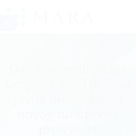
Open toolbar
Dan otvorenih vrata
projekta ePATH: Prva
javna prezentacija
novog turističkog
proizvoda