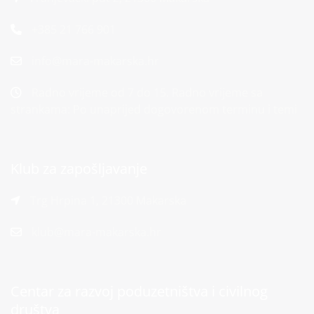
+385 21 766 901
info@mara-makarska.hr
Radno vrijeme od 7 do 15. Radno vrijeme sa
strankama: Po unaprijed dogovorenom terminu i temi
Klub za zapošljavanje
Trg Hrpina 1, 21300 Makarska
klub@mara-makarska.hr
Centar za razvoj poduzetništva i civilnog
društva