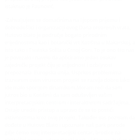
istaknuo je Paunović.
-Zahvaljujem se domaćinima na lijepom prijemu i
dobrodošlici i organizaciji ovog Dana otvorenih vrata.
Hutovo blato je područje bogato prirodnim
vrijednostima kao i botanički vrt Kotišina u Makarskoj, a
isto tako i Tivatska Solila u Crnoj Gori. To je ono što nas
je povezalo i navelo da apliciramo jedan ovakav
zajednički projekt čiju je vrijednost i ozbiljnost
prepoznala Europska unija. Usprkos problemima
izazvanim ovim virusom projekt se razvija dobro iako
ide malo sporijom dinamikom.Moram reći da sam
jutros bio u Kotišinii da sam oduševljen vašim
interpretacijskim centrom i interaktivnim sadržajima.
Ostaje urediti pristup a upravo će se to postići
aktivnostima kroz ovaj projekt. Također vas pozivam da
dođete u Hutovo Blato i upoznate naš park prirode
gdje ćemo svoj interpretacijski centar, brodice na