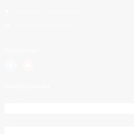
Trg Hrpina 1, 21300 Makarska
centar@mara-makarska.hr
Slijedite nas
Pošaljite poruku
Vaše ime*
Email*