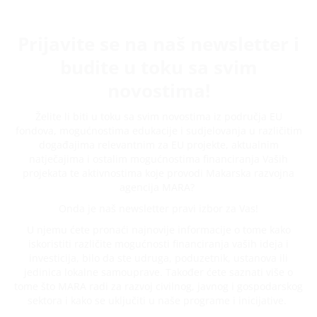
Prijavite se na naš newsletter i
budite u toku sa svim
novostima!
Želite li biti u toku sa svim novostima iz područja EU
fondova, mogućnostima edukacije i sudjelovanja u različitim
događajima relevantnim za EU projekte, aktualnim
natječajima i ostalim mogućnostima financiranja Vaših
projekata te aktivnostima koje provodi Makarska razvojna
agencija MARA?
Onda je naš newsletter pravi izbor za Vas!
U njemu ćete pronaći najnovije informacije o tome kako
iskoristiti različite mogućnosti financiranja vaših ideja i
investicija, bilo da ste udruga, poduzetnik, ustanova ili
jedinica lokalne samouprave. Također ćete saznati više o
tome što MARA radi za razvoj civilnog, javnog i gospodarskog
sektora i kako se uključiti u naše programe i inicijative.