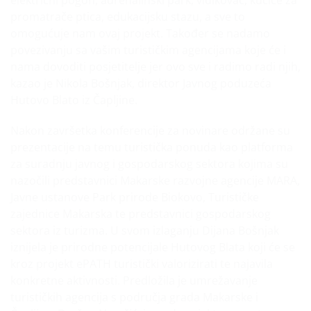
električni pogon, adrenalinski park, vidikovac, kućice za
promatrače ptica, edukacijsku stazu, a sve to
omogućuje nam ovaj projekt. Također se nadamo
povezivanju sa vašim turističkim agencijama koje će i
nama dovoditi posjetitelje jer ovo sve i radimo radi njih,
kazao je Nikola Bošnjak, direktor Javnog poduzeća
Hutovo Blato iz Čapljine.
Nakon završetka konferencije za novinare održane su
prezentacije na temu turistička ponuda kao platforma
za suradnju javnog i gospodarskog sektora kojima su
nazočili predstavnici Makarske razvojne agencije MARA,
Javne ustanove Park prirode Biokovo, Turističke
zajednice Makarska te predstavnici gospodarskog
sektora iz turizma. U svom izlaganju Dijana Bošnjak
iznijela je prirodne potencijale Hutovog Blata koji će se
kroz projekt ePATH turistički valorizirati te najavila
konkretne aktivnosti. Predložila je umrežavanje
turističkih agencija s područja grada Makarske i