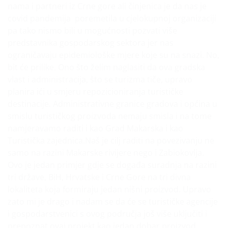
nama i partneri iz Crne gore ali činjenica je da nas je
covid pandemija poremetila u cjelokupnoj organizaciji
pa tako nismo bili u mogućnosti pozvati više
predstavnika gospodarskog sektora jer nas
ograničavaju epidemiološke mjere koje su na snazi. No,
bit će prilike. Ono što želim naglasiti da ova gradska
vlast i administracija, što se turizma tiče, upravo
planira ići u smjeru repozicioniranja turističke
destinacije. Administrativne granice gradova i općina u
smislu turističkog proizvoda nemaju smisla i na tome
namjeravamo raditi i kao Grad Makarska i kao
Turistička zajednica.Naš je cilj raditi na povezivanju ne
samo na razini Makarske rivijere nego i Zabiokovlja.
Ovo je jedan primjer gdje se događa suradnja na razini
tri države, BiH, Hrvatske i Crne Gore na tri divna
lokaliteta koja formiraju jedan nišni proizvod. Upravo
zato mi je drago i nadam se da će se turističke agencije
i gospodarstvenici s ovog područja još više uključiti i
prepoznat ovaj projekt kao jedan dobar proizvod,