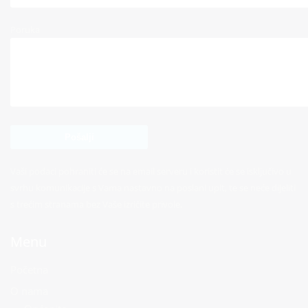
Poruka
Vaši podaci pohraniti će se na email serveru i koristit će se isključivo u
svrhu komunikacije s Vama nastavno na poslani upit, te se neće dijeliti
s trećim stranama bez Vaše izričite privole.
Menu
Početna
O nama