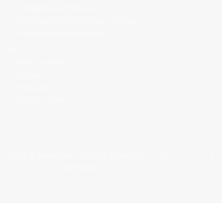
Energetska učinkovitost
Kulturna/prirodna baština i turizam
Individualna savjetovanja
Info
Mediji o nama
Kontakt
Publikacije
Korisni linkovi
2026 © Makarska razvojna agencija |
Politika kolačića
|
Developed by
Nove vibracije