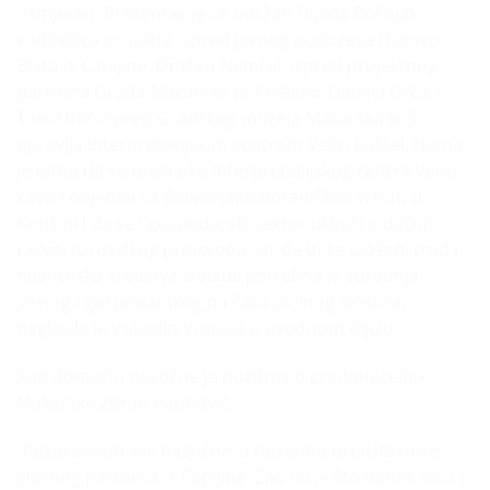
usmjeren. Prezentacije će održati Dijana Bošnjak,
voditeljica projekta ispred Javnog poduzeća Hutovo
Blato iz Čapljine, Dražen Nemčić ispred projektnog
partnera Grada Makarske te Krešimir Danijel Grčić i
Toni Urlić ispred Gradskog muzeja Makarska koji
upravlja Interpretacijskim centrom Veliki Kaštel. Nama
je bitno da se priča oko Interpretacijskog centra Veliki
kaštel objedini sa Biokovskim botaničkim vrtom u
Kotišini i da se i gospodarski sektor uključi u daljnji
razvoj turističkog proizvoda. Jer da bi se uloženi trud i
financijska sredstva isplatili potrebna je suradnja
javnog i gospodarskog pa čak i civilnog sektora,
naglasila je Vukadin Vranješ u uvodnom dijelu.
Kao domaćin nazočne je pozdravio gradonačelnik
Makarske Zoran Paunović.
-Pozdravljam sve nazočne, a posebno predstavnike
glavnog partnera iz Čapljine. Žao mi je što danas nisu s