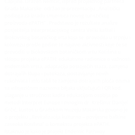
Čapljine. Dražen Nemčić, ispred projektnog partnera
Grada Makarske održao je prezentaciju ,,Analitička
podloga za izradu smjernica novog turističkog
proizvoda ePATH” . Predstavio je rezultate analize
posjetitelja Interpretacijskog centra Veliki kaštel i
Biokovskog botaničkog vrta koja se provodila u srpnju i
kolovozu prošle godine te najavio aktivnosti koje će se
provoditi u Biokovskom botaničkom vrtu Kotišina u
sklopu projekta ePATH: edukativne radionice o važnosti
endemskih vrsta, adaptacija postojećih staza, zamjena
dotrajalih klupa i putokaza, postavljanje novih
rukohvata i info tabli te zamjena dotrajalih ploča onima
sa višejezičnim nazivima biljaka uključujući i QR kod,
ulaganje u stručnost kadra edukacijom osoblja po
metodi Interpret Europe i mnogim dr. Krešimir Danijel
Grčić, kustos u Gradskom muzeju Makarska govorio je
o projektu ,,Revitalizacija kulturno – povijesne baštine
zaseoka Kotišina” u kontekstu projekta ePATH.
Istaknuo je kako je projekt Endemic Pathway