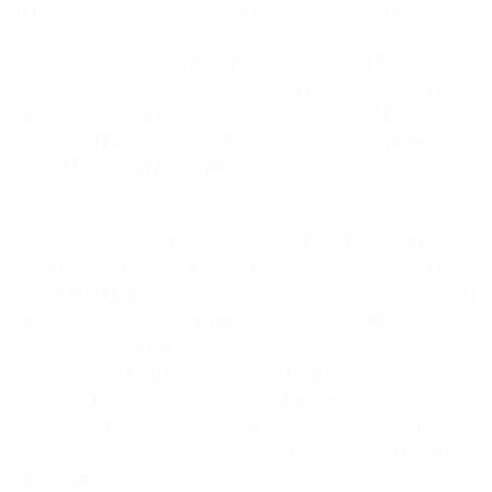
u Makarsku spriječila je pandemija koronavirusa.
Projekt Endemic Pathway prijavljen je na INTERG IPA
program prekogranične suradnje Hrvatska, Bosna i
Hercegovina, Crna Gora. Nositelj projekta je Javno
poduzeće Hutovo Blato iz BIH, a projektni partneri
Grad Makarska i Javno poduzeće za upravljanjem
pomorskim dobrom iz Crne Gore.
-Ukupna vrijednost projekta je 1.500.000,00 eura, a
vrijednost aktivnosti koje će Grad Makarska provoditi je
oko 400.000,00 eura. To su aktivnosti koje će oplemeniti
Biokovski botanički vrt Kotišina i koje su logičan slijed
već provedenih aktivnosti u sklopu projekta
Revitalizacije kulturno-povijesne baštine zaseoka
Kotišina. Budući da se radi o području izuzetne
prirodne i kulturne vrijednosti smatramo da je dijalog
sa gospodarskim sektorom izuzetno važan pa je drugi
dio ovog Dana otvorenih vrata upravo na njih