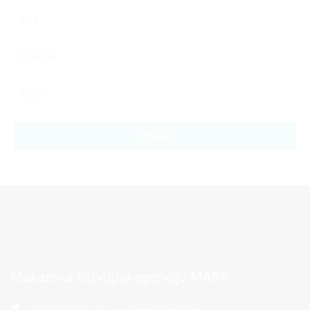
Prijava
Makarska razvojna agencija MARA
Franjevački put 2, 21300 Makarska