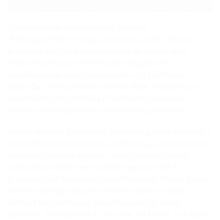
Dan otvorenih vrata projekta Endemic
Pathway(ePATH) okupio je danas u hotelu Biokovo
projektne partnere i predstavnike gospodarskog
sektora kojima su prezentirane mogućnosti
objedinjavanja turističke ponude u tri zaštićena
područja : Parku prirode Hutovo Blato, Biokovskom
botaničkom vrtu Kotišina i Posebnom rezervatu
Tivatska solila kao novom turističkom proizvodu.
Nakon obilaska Biokovskog botaničkog vrata Kotišina, u
hotelu Biokovo održana je konferencija za novinare na
kojoj su o projektu govorili Lidija Vukadin Vranješ,
ravnateljica Makarske razvojne agencije MARA,
gradonačelnik Makarske Zoran Paunović, Nikola Zovko,
direktor Javnog poduzeća Hutovo Blato te Dijana
Bošnjak kao voditeljica projekta ispred glavnog
partnera. Predstavnike Crne Gore, na žalost, u dolasku