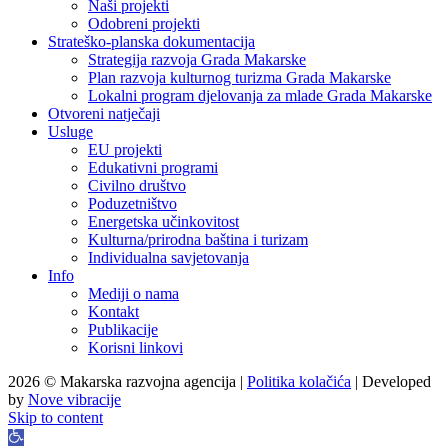
Naši projekti
Odobreni projekti
Strateško-planska dokumentacija
Strategija razvoja Grada Makarske
Plan razvoja kulturnog turizma Grada Makarske
Lokalni program djelovanja za mlade Grada Makarske
Otvoreni natječaji
Usluge
EU projekti
Edukativni programi
Civilno društvo
Poduzetništvo
Energetska učinkovitost
Kulturna/prirodna baština i turizam
Individualna savjetovanja
Info
Mediji o nama
Kontakt
Publikacije
Korisni linkovi
2026 © Makarska razvojna agencija |
Politika kolačića
| Developed
by
Nove vibracije
Skip to content
Open