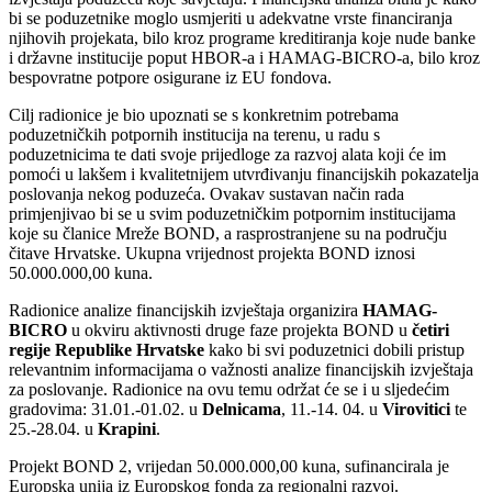
bi se poduzetnike moglo usmjeriti u adekvatne vrste financiranja
njihovih projekata, bilo kroz programe kreditiranja koje nude banke
i državne institucije poput HBOR-a i HAMAG-BICRO-a, bilo kroz
bespovratne potpore osigurane iz EU fondova.
Cilj radionice je bio upoznati se s konkretnim potrebama
poduzetničkih potpornih institucija na terenu, u radu s
poduzetnicima te dati svoje prijedloge za razvoj alata koji će im
pomoći u lakšem i kvalitetnijem utvrđivanju financijskih pokazatelja
poslovanja nekog poduzeća. Ovakav sustavan način rada
primjenjivao bi se u svim poduzetničkim potpornim institucijama
koje su članice Mreže BOND, a rasprostranjene su na području
čitave Hrvatske. Ukupna vrijednost projekta BOND iznosi
50.000.000,00 kuna.
Radionice analize financijskih izvještaja organizira
HAMAG-
BICRO
u okviru aktivnosti druge faze projekta BOND u
četiri
regije Republike Hrvatske
kako bi svi poduzetnici dobili pristup
relevantnim informacijama o važnosti analize financijskih izvještaja
za poslovanje. Radionice na ovu temu održat će se i u sljedećim
gradovima: 31.01.-01.02. u
Delnicama
, 11.-14. 04. u
Virovitici
te
25.-28.04. u
Krapini
.
Projekt BOND 2, vrijedan 50.000.000,00 kuna, sufinancirala je
Europska unija iz Europskog fonda za regionalni razvoj.