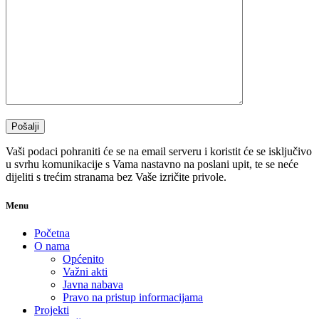
Vaši podaci pohraniti će se na email serveru i koristit će se isključivo
u svrhu komunikacije s Vama nastavno na poslani upit, te se neće
dijeliti s trećim stranama bez Vaše izričite privole.
Menu
Početna
O nama
Općenito
Važni akti
Javna nabava
Pravo na pristup informacijama
Projekti