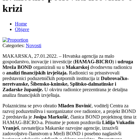
krizi
Home
Objave
Categories:
Novosti
MAKARSKA
,
27.01.2022
. –
Hrvatska agencija za malo
gospodarstvo, inovacije i investicije (
HAMAG-BICRO
) i
udruga
Mreža BOND
organizirali su u
Makarskoj
dvodnevnu radionicu
o
analizi financijskih izvještaja.
Radionici su prisustvovali
predstavnici poduzetničkih potpornih institucija iz
Dubrovačko-
neretvanske, Šibensko-kninske, Splitsko-dalmatinske i
Zadarske
županije.
U okviru radionice prezentirana je detaljna
analiza financijskih izvještaja.
Polaznicima se prvo obratio
Mladen Buvinić
, voditelj Centra za
razvoj poduzetništva i suorganizator ove radionice, a projekt BOND
2 predstavila je
Josipa Markušić
, članica BOND projektnog tima iz
HAMAG-BICRO-a. Prisutne je potom pozdravila
Lidija Vukadin
Vranješ
, ravnateljica Makarske razvojne agencije, izrazivši
zadovoljstvo članstvom u Mreži BOND i posebno naglasivši