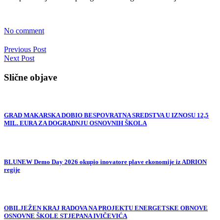
No comment
Previous Post
Next Post
Slične objave
GRAD MAKARSKA DOBIO BESPOVRATNA SREDSTVA U IZNOSU 12,5
MIL. EURA ZA DOGRADNJU OSNOVNIH ŠKOLA
BLUNEW Demo Day 2026 okupio inovatore plave ekonomije iz ADRION
regije
OBILJEŽEN KRAJ RADOVA NA PROJEKTU ENERGETSKE OBNOVE
OSNOVNE ŠKOLE STJEPANA IVIČEVIĆA