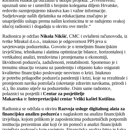
korisnost edukacija održanih u sklopu projekta: „Prvenstveno,
upoznali smo se i umrežili s brojnim kolegama diljem Hrvatske,
redovito razmjenjujemo iskustva kao i važne informacije.
Sudjelovanje naših djelatnika na edukacijama značajno je
unaprijedilo uslugu prema našim korisnicima te se radujemo svakoj
idućoj radionici i događaju u okviru ove mreže.“
Radionicu je održao
Nikola Nikšić
, CMC i ovlašteni računovođa, iz
tvrtke Mirakul d.o.o., istaknuo je odgovornost PPI-jeva u
savjetovanju poduzetnika. Govorio je o temeljnim financijskim
izvješćima, tehnikama i alatima optimizacije bilance, horizontalnoj i
vertikalnoj analizi, trendovima i promjenama u ekonomiji,
likvidnosti poduzeća, zaduženosti, rentabilnosti. Spomenuo je i
trenutnu situaciju vezanu uz pandemiju i objasnio kako osigurati
kvalitetno financijsko poslovanje neovisno o krizi. Istaknuo
je potrebu prilagodbe poduzeća pandemiji i krizi, koje su rezultirale i
promjenom navika potrošača (okretanje zdravim navikama, prirodi i
sl.), što znatno utječe na poduzetnike. Osim same radionice,
polaznici su posjetili i
Centar za posjetitelje
Makarska
te
Interpretacijski centar Veliki kaštel Kotišina
.
Radionica se održala u okviru
Razvoja usluge digitalnog alata za
financijsku analizu
poduzeća
s naglaskom na analizu financijskih
izvještaja, kojom prilikom je zaposlenicima poduzetničkih potpornih
institucija prezentiran alat koji će im pomoći u analizi financijskih
izvještaja poduzeća koje savjetuju. Financijska analiza bitna je kako