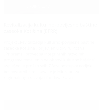
Datum :
5 RUJNA, 2017
Revitalizacija kulturno-povijesne baštine
zaseoka Kotišina (EFRR)
Projekt „Revitalizacija kulturno-povijesne baštine
zaseoka Kotišina“, prijavljen u okviru Poziva
„Priprema i provedba integriranih razvojnih
programa temeljenih na obnovi kulturne baštine“
uspješno je prošao svih 7 faza postupka dodjele
bespovratnih sredstava te je Ministarstvo
regionalnoga razvoja i fondova EU-a u …