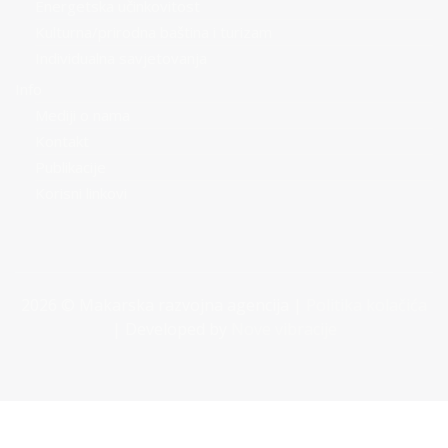
Energetska učinkovitost
Kulturna/prirodna baština i turizam
Individualna savjetovanja
Info
Mediji o nama
Kontakt
Publikacije
Korisni linkovi
2026 © Makarska razvojna agencija |
Politika kolačića
| Developed by
Nove vibracije