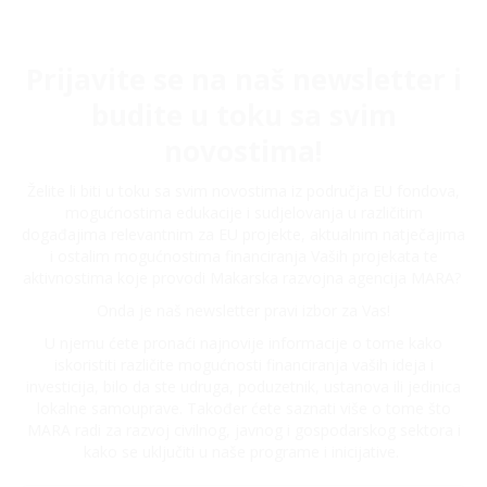
Prijavite se na naš newsletter i
budite u toku sa svim
novostima!
Želite li biti u toku sa svim novostima iz područja EU fondova,
mogućnostima edukacije i sudjelovanja u različitim
događajima relevantnim za EU projekte, aktualnim natječajima
i ostalim mogućnostima financiranja Vaših projekata te
aktivnostima koje provodi Makarska razvojna agencija MARA?
Onda je naš newsletter pravi izbor za Vas!
U njemu ćete pronaći najnovije informacije o tome kako
iskoristiti različite mogućnosti financiranja vaših ideja i
investicija, bilo da ste udruga, poduzetnik, ustanova ili jedinica
lokalne samouprave. Također ćete saznati više o tome što
MARA radi za razvoj civilnog, javnog i gospodarskog sektora i
kako se uključiti u naše programe i inicijative.