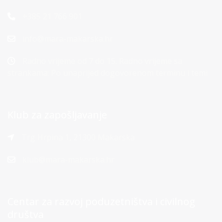
+385 21 766 901
info@mara-makarska.hr
Radno vrijeme od 7 do 15. Radno vrijeme sa
strankama: Po unaprijed dogovorenom terminu i temi
Klub za zapošljavanje
Trg Hrpina 1, 21300 Makarska
klub@mara-makarska.hr
Centar za razvoj poduzetništva i civilnog
društva