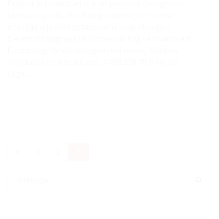
Projekt je financiran iz pilot projekta Energetska
obnova zgrada i korištenje obnovljivih izvora
energije u javnim ustanovama koje obavljaju
djelatnost odgoja i obrazovanja, koji se financira iz
Europskog fonda za regionalni razvoj. Ukupna
vrijednost projekta iznosi 2.496.239,78 HRK, od
čega …
3
1
2