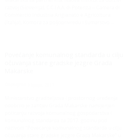
Makarska sa partnerima: Nativa Institut za održivi
razvoj (Slovenija), C.C.I.A.A. di Potenza – Camera di
Commercio Industria Arigianato e Agricoltura
(Italija), Komora za poljoprivredu i šumarstvo …
Povećanje komunalnog standarda u cilju
očuvanja stare gradske jezgre Grada
Makarske
Objavljeno
1 lipnja, 2017
Ministarstvo graditeljstva i prostornog uređenja
odobrilo je zahtjev Grada Makarske namijenjen
poticanju razvoja komunalnog gospodarstva i
komunalnog standarda za 2017. godinu pod
nazivom ”Povećanje komunalnog standarda u cilju
očuvanja stare gradske jezgre Grada Makarske” u