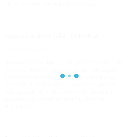
ukupnom iznosu prijavljenih sredstva u …
Sanacija nadvožnjaka Put Makra
Objavljeno
1 lipnja, 2017
Grad Makarska dobio je od Ministarstva unutarnjih
poslova 214.033,75 kuna za sanaciju nadvožnjaka
Put Makra. Sredstva su osigurana putem javnog
poziva MUP-a koji dodjeljuje sredstva za projekte
sanacije opasnih mjesta sukladno Nacionalnom
programu sigurnosti na cestama u Republici
Hrvatskoj za …