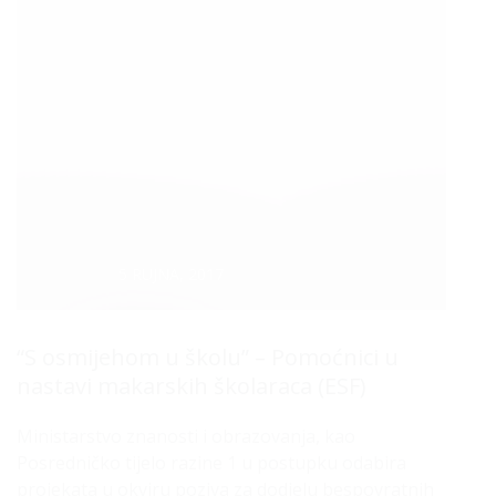
Datum :
5 RUJNA, 2017
“S osmijehom u školu” – Pomoćnici u
nastavi makarskih školaraca (ESF)
Ministarstvo znanosti i obrazovanja, kao
Posredničko tijelo razine 1 u postupku odabira
projekata u okviru poziva za dodjelu bespovratnih