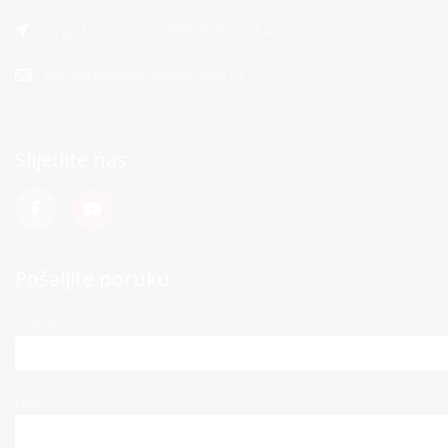
Trg Hrpina 1, 21300 Makarska
centar@mara-makarska.hr
Slijedite nas
Pošaljite poruku
Vaše ime*
Email*