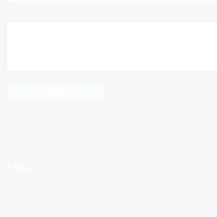
Poruka
Vaši podaci pohraniti će se na email serveru i koristit će se isključivo
u svrhu komunikacije s Vama nastavno na poslani upit, te se neće
dijeliti s trećim stranama bez Vaše izričite privole.
Menu
Početna
O nama
Općenito