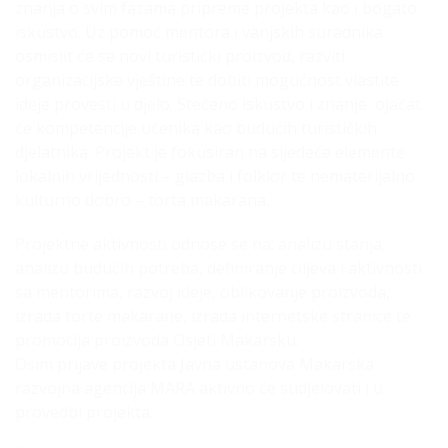
znanja o svim fazama pripreme projekta kao i bogato
iskustvo. Uz pomoć mentora i vanjskih suradnika
osmislit će se novi turistički proizvod, razviti
organizacijske vještine te dobiti mogućnost vlastite
ideje provesti u djelo. Stečeno iskustvo i znanje ojačat
će kompetencije učenika kao budućih turističkih
djelatnika. Projekt je fokusiran na sljedeće elemente
lokalnih vrijednosti – glazba i folklor te nematerijalno
kulturno dobro – torta makarana.
Projektne aktivnosti odnose se na: analizu stanja,
analizu budućih potreba, definiranje ciljeva i aktivnosti
sa mentorima, razvoj ideje, oblikovanje proizvoda,
izrada torte makarane, izrada internetske stranice te
promocija proizvoda Osjeti Makarsku.
Osim prijave projekta Javna ustanova Makarska
razvojna agencija MARA aktivno će sudjelovati i u
provedbi projekta.