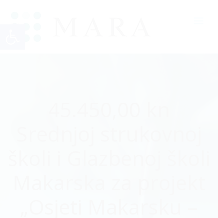
Open toolbar
45.450,00 kn
Srednjoj strukovnoj
školi i Glazbenoj školi
Makarska za projekt
„Osjeti Makarsku –