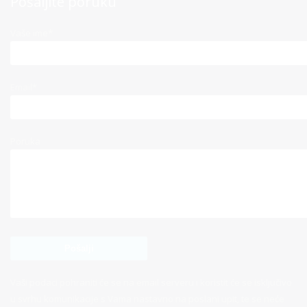
Pošaljite poruku
Vaše ime*
Email*
Poruka
Vaši podaci pohraniti će se na email serveru i koristit će se isključivo
u svrhu komunikacije s Vama nastavno na poslani upit, te se neće