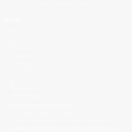
dijeliti s trećim stranama bez Vaše izričite privole.
Menu
Početna
O nama
Općenito
Važni akti
Javna nabava
Pravo na pristup informacijama
Projekti
Naši projekti
Odobreni projekti
Strateško-planska dokumentacija
Strategija razvoja Grada Makarske
Plan razvoja kulturnog turizma Grada Makarske
Lokalni program djelovanja za mlade Grada Makarske