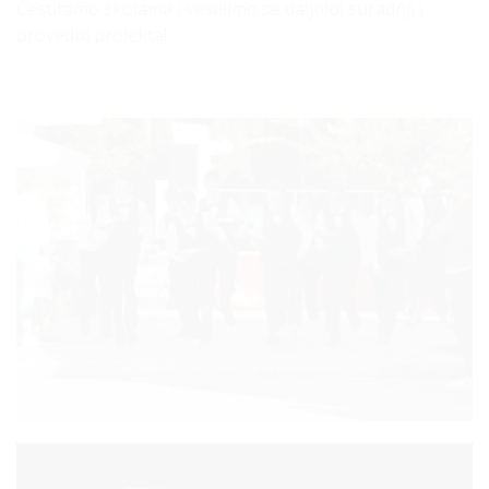
Čestitamo školama i veselimo se daljnjoj suradnji i
provedbi projekta!