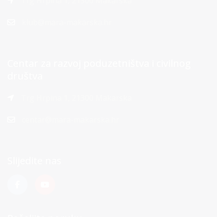
Trg Hrpina 1, 21300 Makarska
klub@mara-makarska.hr
Centar za razvoj poduzetništva i civilnog
društva
Trg Hrpina 1, 21300 Makarska
centar@mara-makarska.hr
Slijedite nas