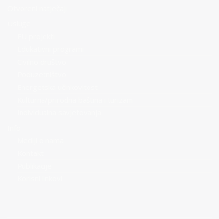
Otvoreni natječaji
Usluge
EU projekti
Edukativni programi
Civilno društvo
Poduzetništvo
Energetska učinkovitost
Kulturna/prirodna baština i turizam
Individualna savjetovanja
Info
Mediji o nama
Kontakt
Publikacije
Korisni linkovi