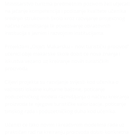
Ministarstvo turizma predmetnim pozivom želi utjecati
na jačanje kompetencija i podizanje kvalitete učenika
srednjih strukovnih škola kroz razvijanje projektnog
načina razmišljanja te povezivanje obrazovnih
institucija s javnim i razvojnim institucijama.
Projektom „Osjeti Makarsku – novi turistički proizvod“
učenici obje makarske škole dobit će nova znanja i
iskustva vezano uz kreiranje novih turističkih
proizvoda.
Ciljevi projekta su razvijanje svijesti kod učenika o
važnosti lokalne kulturne baštine, poticanje
poduzetničkog modela razmišljanja o načinu kreiranja
proizvoda te njegove turističke valorizacije, poticanje
timskog rada i poduzetničkog duha kod učenika.
Učenici će tako novim i kreativnim modelima rada uz
praktičan rad na kreiranju proizvoda dobiti konkretna