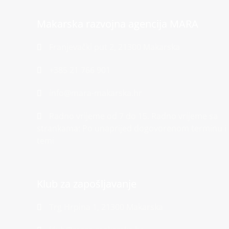
Makarska razvojna agencija MARA
Franjevački put 2, 21300 Makarska
+385 21 766 901
info@mara-makarska.hr
Radno vrijeme od 7 do 15. Radno vrijeme sa
strankama: Po unaprijed dogovorenom terminu i
temi
Klub za zapošljavanje
Trg Hrpina 1, 21300 Makarska