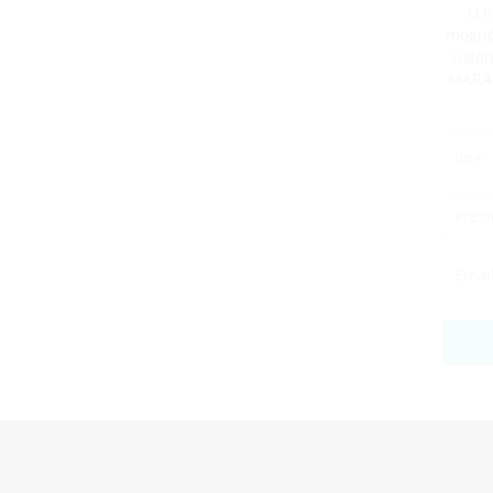
U n
mogućn
ustan
MARA r