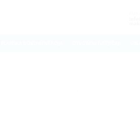
EMAI
inf
maka
-PLANSKA DOKUMENTACIJA
OTVORENI NATJEČAJI
USL
Home
Završna konferencija u skl