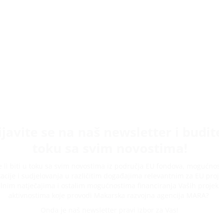
ijavite se na naš newsletter i budit
toku sa svim novostima!
te li biti u toku sa svim novostima iz područja EU fondova, mogućno
acije i sudjelovanja u različitim događajima relevantnim za EU proj
lnim natječajima i ostalim mogućnostima financiranja Vaših projek
aktivnostima koje provodi Makarska razvojna agencija MARA?
Onda je naš newsletter pravi izbor za Vas!