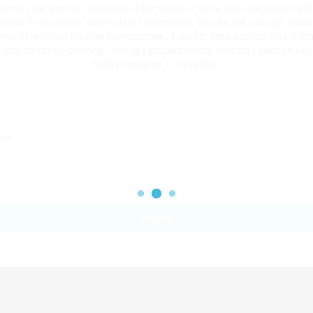
jemu ćete pronaći najnovije informacije o tome kako iskoristiti razli
osti financiranja vaših ideja i investicija, bilo da ste udruga, podu
ova ili jedinica lokalne samouprave. Također ćete saznati više o to
adi za razvoj civilnog, javnog i gospodarskog sektora i kako se uklj
naše programe i inicijative.
Prijava