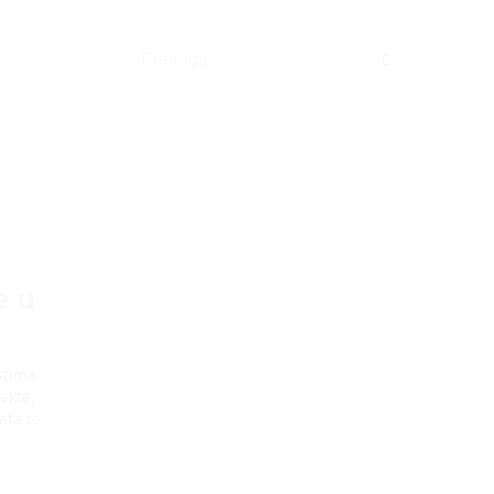
e u
stima
ekte,
ata te