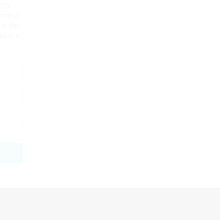
čite
zetnik,
me što
učiti u