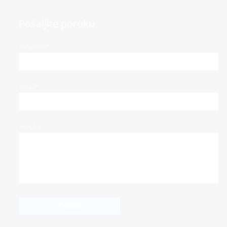
Pošaljite poruku
Vaše ime*
Email*
Poruka