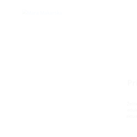
Pr
Želi
eduk
aktua