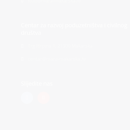
klub@mara-makarska.hr
Centar za razvoj poduzetništva i civilnog
društva
Trg Hrpina 1, 21300 Makarska
centar@mara-makarska.hr
Slijedite nas