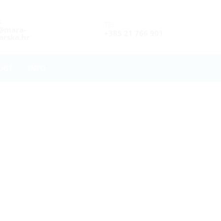
L
TEL.
o@mara-
+385 21 766 901
rska.hr
UGE
INFO
opu projekta ePATH u Makarskoj: Novi sadržaji i oprema u sva tri z