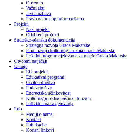
Općenito
Važni akti
Javna nabava
Pravo na pristup informacijama
Projekti
Naši projekti
Odobreni projekti
Strateško-planska dokumentacija
Strategija razvoja Grada Makarske
Plan razvoja kulturnog turizma Grada Makarske
Lokalni program djelovanja za mlade Grada Makarske
Otvoreni natječaji
Usluge
EU projekti
Edukativni programi
Civilno društvo
Poduzetništvo
Energetska učinkovitost
Kulturna/prirodna baština i turizam
Individualna savjetovanja
Info
Mediji o nama
Kontakt
Publikacije
Korisni linkovi