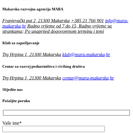
Makarska razvojna agencija MARA
Franjevački put 2, 21300 Makarska
+385 21 766 901
info@mara-
makarska.hr
Radno vrijeme od 7 do 15. Radno vrijeme sa
strankama: Po unaprijed dogovorenom terminu i temi
Klub za zapošljavanje
Trg Hrpina 1, 21300 Makarska
klub@mara-makarska.hr
Centar za razvoj poduzetništva i civilnog društva
Trg Hrpina 1, 21300 Makarska
centar@mara-makarska.hr
Slijedite nas
Pošaljite poruku
Vaše ime*