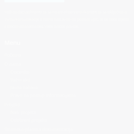
Vaši podaci pohraniti će se na email serveru i koristit će se isključivo u
svrhu komunikacije s Vama nastavno na poslani upit, te se neće dijeliti
s trećim stranama bez Vaše izričite privole.
Menu
Početna
O nama
Općenito
Važni akti
Javna nabava
Pravo na pristup informacijama
Projekti
Naši projekti
Odobreni projekti
Strateško-planska dokumentacija