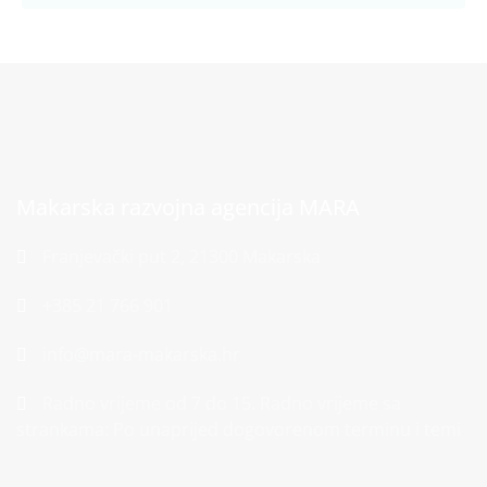
Makarska razvojna agencija MARA
Franjevački put 2, 21300 Makarska
+385 21 766 901
info@mara-makarska.hr
Radno vrijeme od 7 do 15. Radno vrijeme sa
strankama: Po unaprijed dogovorenom terminu i temi