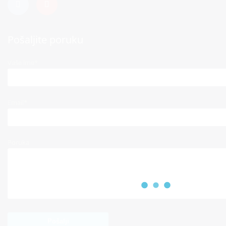
Pošaljite poruku
Vaše ime*
Email*
Poruka