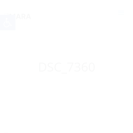
Open toolbar
DSC_7360
Home
ja u sklopu projekta ePATH u Makarskoj: Novi sadržaji i oprema u s