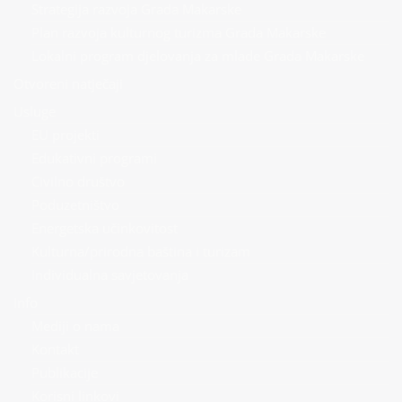
Strategija razvoja Grada Makarske
Plan razvoja kulturnog turizma Grada Makarske
Lokalni program djelovanja za mlade Grada Makarske
Otvoreni natječaji
Usluge
EU projekti
Edukativni programi
Civilno društvo
Poduzetništvo
Energetska učinkovitost
Kulturna/prirodna baština i turizam
Individualna savjetovanja
Info
Mediji o nama
Kontakt
Publikacije
Korisni linkovi