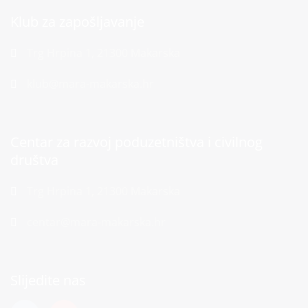
Klub za zapošljavanje
Trg Hrpina 1, 21300 Makarska
klub@mara-makarska.hr
Centar za razvoj poduzetništva i civilnog
društva
Trg Hrpina 1, 21300 Makarska
centar@mara-makarska.hr
Slijedite nas