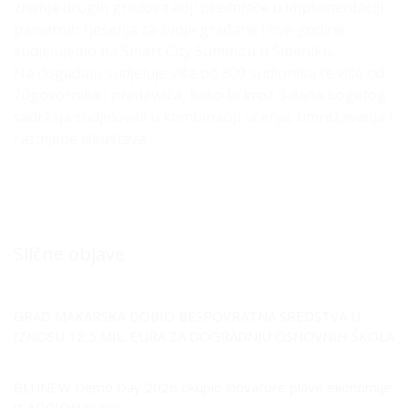
znanja drugih gradova koji prednjače u implementaciji
pametnih rješenja za svoje građane i ove godine
sudjelujemo na Smart City Summitu u Šibeniku.
Na događaju sudjeluje više od 300 sudionika te više od
20govornika i predavača, kako bi kroz 3 dana bogatog
sadržaja sudjelovali u kombinaciji učenja, umrežavanja i
razmjene iskustava.
Slične objave
GRAD MAKARSKA DOBIO BESPOVRATNA SREDSTVA U
IZNOSU 12,5 MIL. EURA ZA DOGRADNJU OSNOVNIH ŠKOLA
BLUNEW Demo Day 2026 okupio inovatore plave ekonomije
iz ADRION regije