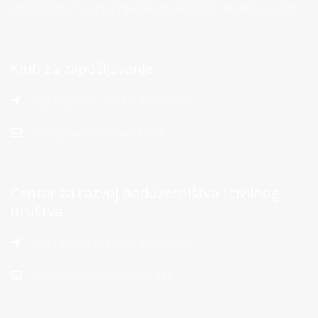
strankama: Po unaprijed dogovorenom terminu i temi
Klub za zapošljavanje
Trg Hrpina 1, 21300 Makarska
klub@mara-makarska.hr
Centar za razvoj poduzetništva i civilnog
društva
Trg Hrpina 1, 21300 Makarska
centar@mara-makarska.hr