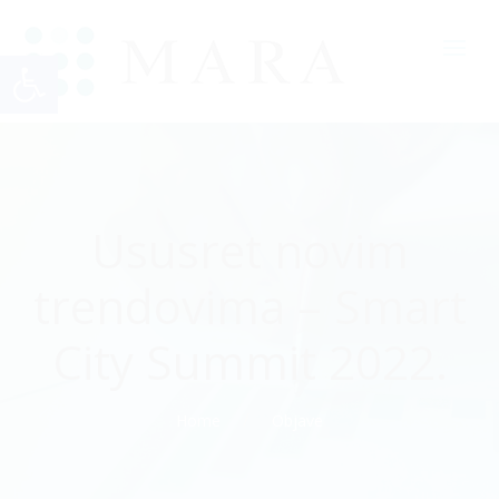
Open toolbar
Ususret novim
trendovima – Smart
City Summit 2022.
Home
Objave