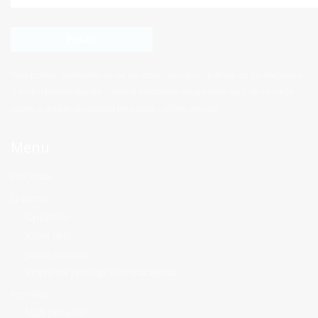
Vaši podaci pohraniti će se na email serveru i koristit će se isključivo
u svrhu komunikacije s Vama nastavno na poslani upit, te se neće
dijeliti s trećim stranama bez Vaše izričite privole.
Menu
Početna
O nama
Općenito
Važni akti
Javna nabava
Pravo na pristup informacijama
Projekti
Naši projekti