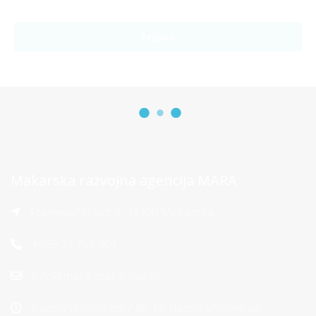
Prijava
Makarska razvojna agencija MARA
Franjevački put 2, 21300 Makarska
+385 21 766 901
info@mara-makarska.hr
Radno vrijeme od 7 do 15. Radno vrijeme sa