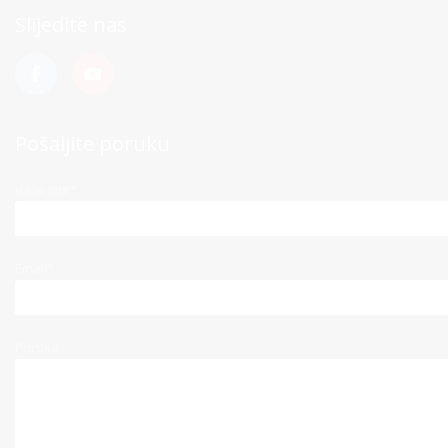
Slijedite nas
Pošaljite poruku
Vaše ime*
Email*
Poruka