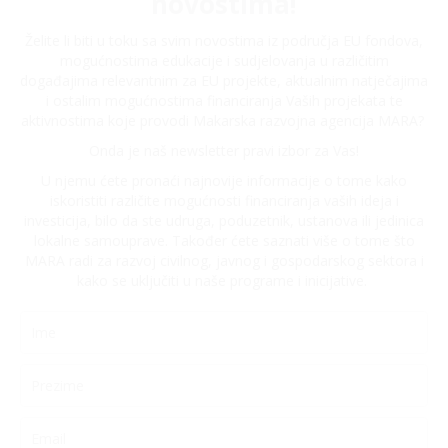
novostima!
Želite li biti u toku sa svim novostima iz područja EU fondova,
mogućnostima edukacije i sudjelovanja u različitim
događajima relevantnim za EU projekte, aktualnim natječajima
i ostalim mogućnostima financiranja Vaših projekata te
aktivnostima koje provodi Makarska razvojna agencija MARA?
Onda je naš newsletter pravi izbor za Vas!
U njemu ćete pronaći najnovije informacije o tome kako
iskoristiti različite mogućnosti financiranja vaših ideja i
investicija, bilo da ste udruga, poduzetnik, ustanova ili jedinica
lokalne samouprave. Također ćete saznati više o tome što
MARA radi za razvoj civilnog, javnog i gospodarskog sektora i
kako se uključiti u naše programe i inicijative.