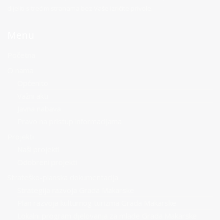
dijeliti s trećim stranama bez Vaše izričite privole.
Menu
Početna
O nama
Općenito
Važni akti
Javna nabava
Pravo na pristup informacijama
Projekti
Naši projekti
Odobreni projekti
Strateško-planska dokumentacija
Strategija razvoja Grada Makarske
Plan razvoja kulturnog turizma Grada Makarske
Lokalni program djelovanja za mlade Grada Makarske