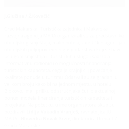
J.Glučina / Ž.Kovačić
Grad Makarska, Turistička zajednica i Makarska
razvojna agencija MARA organizirali su za predstavnike
obiteljskog smještaja, malih hotela, turističkih agencija i
obiteljskih poljoprivrednih gospodarstava koji se bave
uslugom smještaja ili turističkih usluga i sadržaja
informativnu radionicu o mogućnosti financiranja
turističkih kapaciteta, čega je krajnji cilj povećanje
kvalitete ponude u turizmu. Odazvali su se građani u
velikom broju kako bi na jednom mjestu, u hotelu
Biokovo, imali priliku od stručnjaka čuti o aktualnoj
ponudi modela financiranja turističkih kapaciteta i
projekata. Na početku, u ime organizatora skup su
pozdravili
Lidija
Vukadin Vranješ,
ravnateljica JU
MARA i
Hloverka Novak Srzić
, direktorica Ureda TZ
Grada Makarske.