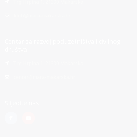
Trg Hrpina 1, 21300 Makarska
klub@mara-makarska.hr
Centar za razvoj poduzetništva i civilnog
društva
Trg Hrpina 1, 21300 Makarska
centar@mara-makarska.hr
Slijedite nas