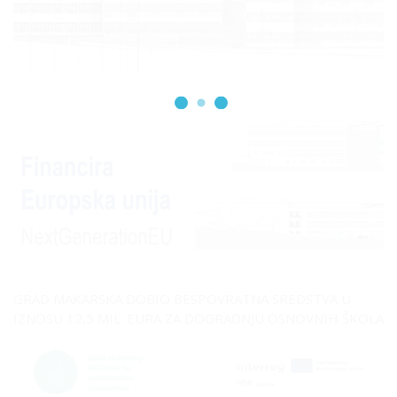
GRAD MAKARSKA DOBIO BESPOVRATNA SREDSTVA U
IZNOSU 12,5 MIL. EURA ZA DOGRADNJU OSNOVNIH ŠKOLA