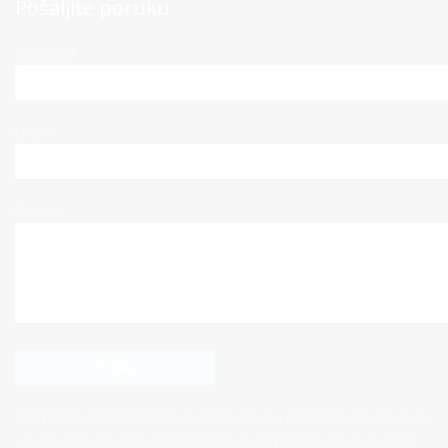
Pošaljite poruku
Vaše ime*
Email*
Poruka
Vaši podaci pohraniti će se na email serveru i koristit će se isključivo
u svrhu komunikacije s Vama nastavno na poslani upit, te se neće