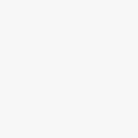
Otvoreni natječaji
Usluge
EU projekti
Edukativni programi
Civilno društvo
Poduzetništvo
Energetska učinkovitost
Kulturna/prirodna baština i turizam
Individualna savjetovanja
Info
Mediji o nama
Kontakt
Publikacije
Korisni linkovi