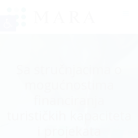
Open toolbar
Sa stručnjacima o
mogućnostima
financiranja
turističkih kapaciteta
i projekata