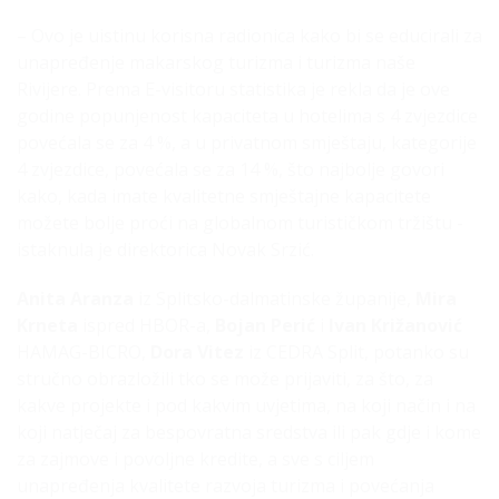
– Ovo je uistinu korisna radionica kako bi se educirali za
unapređenje makarskog turizma i turizma naše
Rivijere. Prema E-visitoru statistika je rekla da je ove
godine popunjenost kapaciteta u hotelima s 4 zvjezdice
povećala se za 4 %, a u privatnom smještaju, kategorije
4 zvjezdice, povećala se za 14 %, što najbolje govori
kako, kada imate kvalitetne smještajne kapacitete
možete bolje proći na globalnom turističkom tržištu -
istaknula je direktorica Novak Srzić.
Anita Aranza
iz Splitsko-dalmatinske županije,
Mira
Krneta
ispred HBOR-a,
Bojan Perić
i
Ivan Križanović
HAMAG-BICRO,
Dora Vitez
iz CEDRA Split, potanko su
stručno obrazložili tko se može prijaviti, za što, za
kakve projekte i pod kakvim uvjetima, na koji način i na
koji natječaj za bespovratna sredstva ili pak gdje i kome
za zajmove i povoljne kredite, a sve s ciljem
unapređenja kvalitete razvoja turizma i povećanja