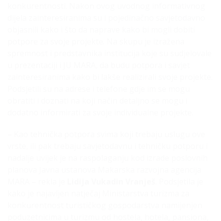
konkurentnosti. Nakon ovog uvodnog informativnog
dijela zainteresiranima su i pojedinačno savjetodavno
objasnili kako i što da naprave kako bi mogli dobiti
potpore za svoje projekte. Na skupu je izražena
spremnost i predstavnika institucija koje su sudjelovale
u prezentaciji i JU MARA, da budu potpora i savjet
zainteresiranima kako bi lakše realizirali svoje projekte.
Podsjetili su na adrese i telefone gdje im se mogu
obratiti i doznati na koji način detaljno se mogu i
dodatno informirati za svoje individualne projekte.
– Kao tehnička potpora svima koji trebaju uslugu ove
vrste, ili pak trebaju savjetodavnu i tehničku potporu i
nadalje uvijek je na raspolaganju kod izrade poslovnih
planova Javna ustanova Makarska razvojna agencija
MARA – rekla je
Lidija Vukadin Vranješ
. Podsjetila je
kako je najavljen natječaj Ministarstva turizma za
konkurentnost turističkog gospodarstva namijenjen
poduzetnicima u turizmu od hostela, hotela, pansiona,