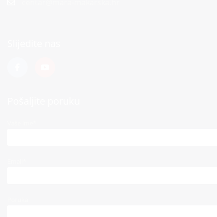
centar@mara-makarska.hr
Slijedite nas
Pošaljite poruku
Vaše ime*
Email*
Poruka