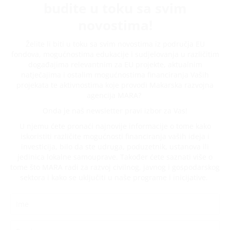
budite u toku sa svim
novostima!
Želite li biti u toku sa svim novostima iz područja EU
fondova, mogućnostima edukacije i sudjelovanja u različitim
događajima relevantnim za EU projekte, aktualnim
natječajima i ostalim mogućnostima financiranja Vaših
projekata te aktivnostima koje provodi Makarska razvojna
agencija MARA?
Onda je naš newsletter pravi izbor za Vas!
U njemu ćete pronaći najnovije informacije o tome kako
iskoristiti različite mogućnosti financiranja vaših ideja i
investicija, bilo da ste udruga, poduzetnik, ustanova ili
jedinica lokalne samouprave. Također ćete saznati više o
tome što MARA radi za razvoj civilnog, javnog i gospodarskog
sektora i kako se uključiti u naše programe i inicijative.