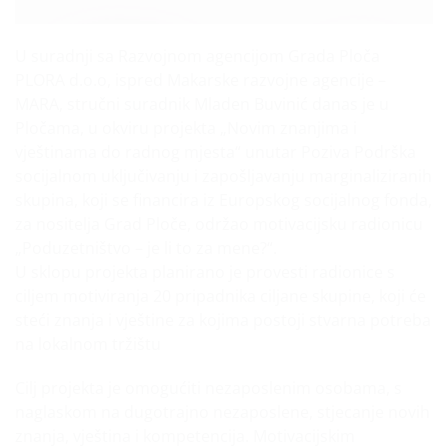
U suradnji sa Razvojnom agencijom Grada Ploča
PLORA d.o.o, ispred Makarske razvojne agencije –
MARA, stručni suradnik Mladen Buvinić danas je u
Pločama, u okviru projekta „Novim znanjima i
vještinama do radnog mjesta“ unutar Poziva Podrška
socijalnom uključivanju i zapošljavanju marginaliziranih
skupina, koji se financira iz Europskog socijalnog fonda,
za nositelja Grad Ploče, održao motivacijsku radionicu
„Poduzetništvo – je li to za mene?“.
U sklopu projekta planirano je provesti radionice s
ciljem motiviranja 20 pripadnika ciljane skupine, koji će
steći znanja i vještine za kojima postoji stvarna potreba
na lokalnom tržištu
Cilj projekta je omogućiti nezaposlenim osobama, s
naglaskom na dugotrajno nezaposlene, stjecanje novih
znanja, vještina i kompetencija. Motivacijskim