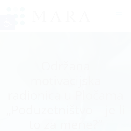
Open toolbar
Održana
motivacijska
radionica u Pločama
„Poduzetništvo – je li
to za mene?“