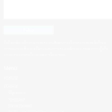
Vaši podaci pohraniti će se na email serveru i koristit će se isključivo u
svrhu komunikacije s Vama nastavno na poslani upit, te se neće dijeliti
s trećim stranama bez Vaše izričite privole.
Menu
Početna
O nama
Općenito
Važni akti
Javna nabava
Pravo na pristup informacijama