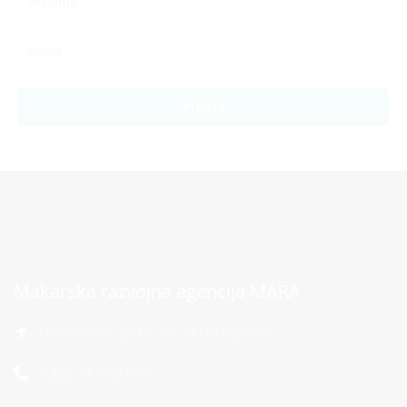
Prijava
Makarska razvojna agencija MARA
Franjevački put 2, 21300 Makarska
+385 21 766 901