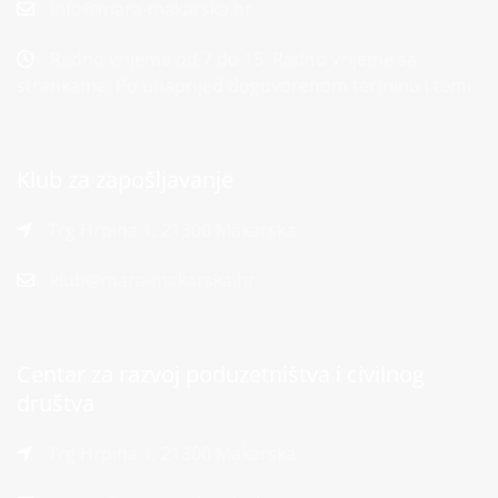
info@mara-makarska.hr
Radno vrijeme od 7 do 15. Radno vrijeme sa
strankama: Po unaprijed dogovorenom terminu i temi
Klub za zapošljavanje
Trg Hrpina 1, 21300 Makarska
klub@mara-makarska.hr
Centar za razvoj poduzetništva i civilnog
društva
Trg Hrpina 1, 21300 Makarska