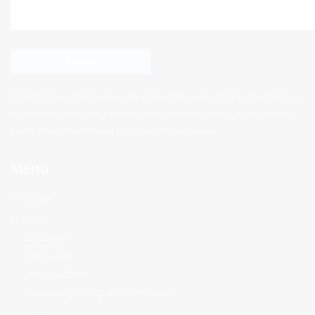
Vaši podaci pohraniti će se na email serveru i koristit će se isključivo
u svrhu komunikacije s Vama nastavno na poslani upit, te se neće
dijeliti s trećim stranama bez Vaše izričite privole.
Menu
Početna
O nama
Općenito
Važni akti
Javna nabava
Pravo na pristup informacijama
Projekti