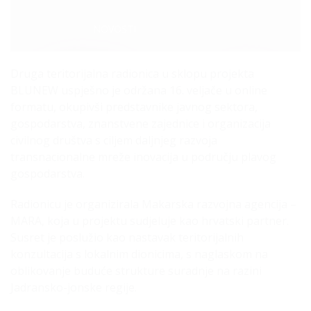
Categories:
NOVOSTI
Druga teritorijalna radionica u sklopu projekta
BLUNEW uspješno je održana 16. veljače u online
formatu, okupivši predstavnike javnog sektora,
gospodarstva, znanstvene zajednice i organizacija
civilnog društva s ciljem daljnjeg razvoja
transnacionalne mreže inovacija u području plavog
gospodarstva.
Radionicu je organizirala Makarska razvojna agencija –
MARA, koja u projektu sudjeluje kao hrvatski partner.
Susret je poslužio kao nastavak teritorijalnih
konzultacija s lokalnim dionicima, s naglaskom na
oblikovanje buduće strukture suradnje na razini
Jadransko-jonske regije.