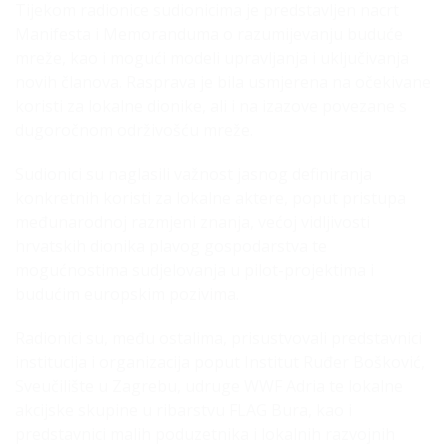
Tijekom radionice sudionicima je predstavljen nacrt
Manifesta i Memoranduma o razumijevanju buduće
mreže, kao i mogući modeli upravljanja i uključivanja
novih članova. Rasprava je bila usmjerena na očekivane
koristi za lokalne dionike, ali i na izazove povezane s
dugoročnom održivošću mreže.
Sudionici su naglasili važnost jasnog definiranja
konkretnih koristi za lokalne aktere, poput pristupa
međunarodnoj razmjeni znanja, većoj vidljivosti
hrvatskih dionika plavog gospodarstva te
mogućnostima sudjelovanja u pilot-projektima i
budućim europskim pozivima.
Radionici su, među ostalima, prisustvovali predstavnici
institucija i organizacija poput Institut Ruđer Bošković,
Sveučilište u Zagrebu, udruge WWF Adria te lokalne
akcijske skupine u ribarstvu FLAG Bura, kao i
predstavnici malih poduzetnika i lokalnih razvojnih