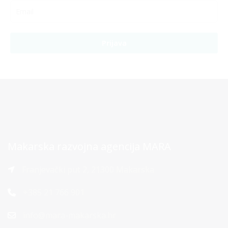
Prijava
Makarska razvojna agencija MARA
Franjevački put 2, 21300 Makarska
+385 21 766 901
info@mara-makarska.hr