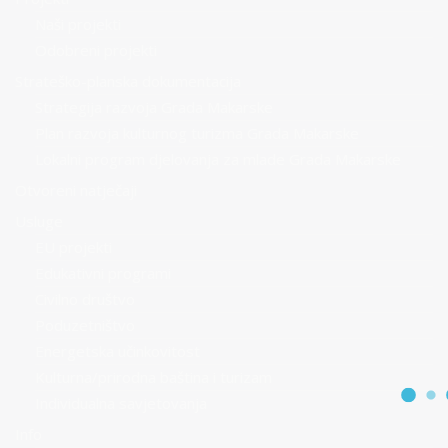
Naši projekti
Odobreni projekti
Strateško-planska dokumentacija
Strategija razvoja Grada Makarske
Plan razvoja kulturnog turizma Grada Makarske
Lokalni program djelovanja za mlade Grada Makarske
Otvoreni natječaji
Usluge
EU projekti
Edukativni programi
Civilno društvo
Poduzetništvo
Energetska učinkovitost
Kulturna/prirodna baština i turizam
Individualna savjetovanja
Info