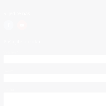
Slijedite nas
Pošaljite poruku
Vaše ime*
Email*
Poruka