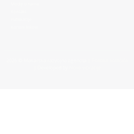
Mediji o nama
Kontakt
Publikacije
Korisni linkovi
2026 © Makarska razvojna agencija |
Politika kolačića
| Developed by
Nove vibracije