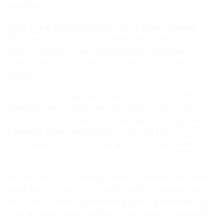
institucija.
Rasprava je pokazala spremnost dionika na daljnje
uključivanje u proces, uz naglasak na potrebu za
realnim očekivanjima, operativnim rezultatima i
dugoročnim izvorima financiranja nakon završetka
projekta.
Sljedeći koraci uključuju doradu dokumenata temeljem
prikupljenih komentara te nastavak formalizacije
mreže kroz međunarodnu suradnju partnera projekta.
Paralelno se pripremaju aktivnosti koje će omogućiti
pokretanje pilot-akcija i daljnje uključivanje lokalnih
dionika.
Organizatori ističu kako je interes sudionika još jednom
potvrdio da Hrvatska raspolaže snažnim potencijalom
za razvoj održivog i inovativnog plavog gospodarstva
kroz suradnju javnog sektora, poduzetnika, znanosti i