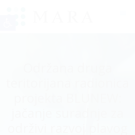
Open toolbar
Održana druga
teritorijana radionica
projekta BLUNEW:
jačanje suradnje za
održivi razvoj plavog