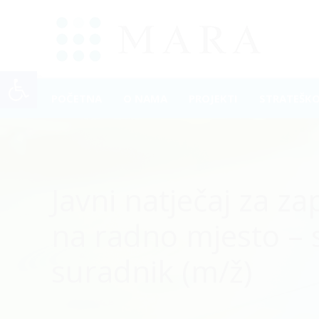
Open toolbar
POČETNA
O NAMA
PROJEKTI
STRATEŠK
Javni natječaj za za
na radno mjesto – 
suradnik (m/ž)