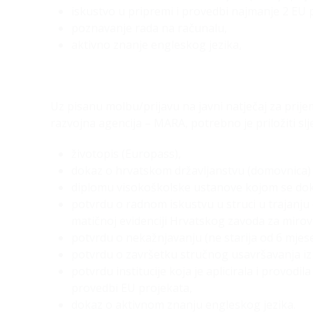
iskustvo u pripremi i provedbi najmanje 2 EU 
poznavanje rada na računalu,
aktivno znanje engleskog jezika,
Uz pisanu molbu/prijavu na javni natječaj za pri
razvojna agencija – MARA, potrebno je priložiti s
životopis (Europass),
dokaz o hrvatskom državljanstvu (domovnica) i
diplomu visokoškolske ustanove kojom se dok
potvrdu o radnom iskustvu u struci u trajanj
matičnoj evidenciji Hrvatskog zavoda za mirovi
potvrdu o nekažnjavanju (ne starija od 6 mjese
potvrdu o završetku stručnog usavršavanja iz
potvrdu institucije koja je aplicirala i provodi
provedbi EU projekata,
dokaz o aktivnom znanju engleskog jezika.