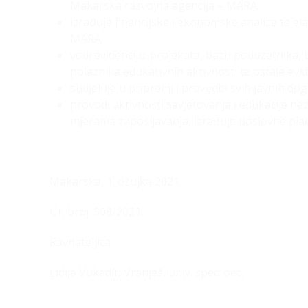
Makarska razvojna agencija – MARA;
izrađuje financijske i ekonomske analize te e
MARA;
vodi evidenciju: projekata, bazu poduzetnika, 
polaznika edukativnih aktivnosti te ostale evid
sudjeluje u pripremi i provedbi svih javnih dog
provodi aktivnosti savjetovanja i edukacije n
mjerama zapošljavanja, izrađuje poslovne pla
Makarska, 1. ožujka 2021.
Ur. broj: 508/2021.
Ravnateljica
Lidija Vukadin Vranješ, univ. spec. oec.