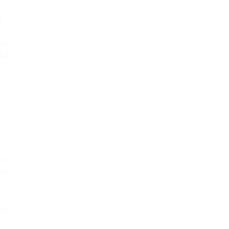
a
oru,
ati
d
to
e o
sve