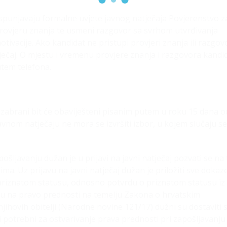
ispunjavaju formalne uvjete javnog natječaja Povjerenstvo z
rovjeru znanja te usmeni razgovor sa svrhom utvrđivanja
motivacije. Ako kandidat ne pristupi provjeri znanja ili razgov
ječaj. O mjestu i vremenu provjere znanja i razgovora kandid
utem telefona.
 izabrani bit će obaviješteni pisanim putem u roku 15 dana o
nom natječaju ne mora se izvršiti izbor, u kojem slučaju se
ošljavanju dužan je u prijavi na javni natječaj pozvati se na 
a. Uz prijavu na javni natječaj dužan je priložiti sve dokaz
o priznatom statusu, odnosno potvrdu o priznatom statusu iz
vaju na pravo prednosti na temelju Zakona o hrvatskim
jihovih obitelji (Narodne novine 121/17) dužni su dostaviti 
i potrebni za ostvarivanje prava prednosti pri zapošljavanju