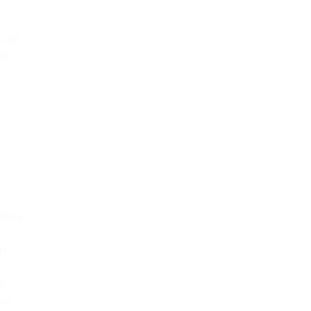
i će
 o
ijske
ih
;
ve