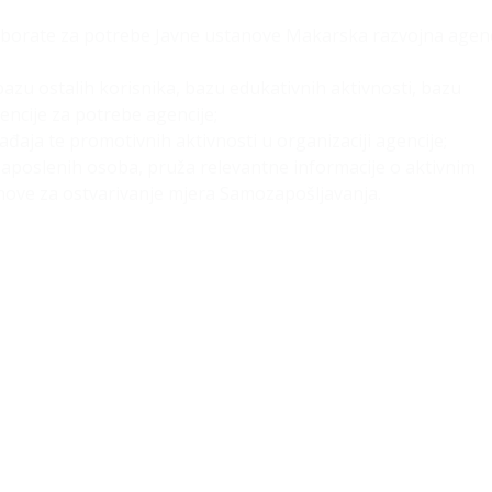
laborate za potrebe Javne ustanove Makarska razvojna agenc
bazu ostalih korisnika, bazu edukativnih aktivnosti, bazu
encije za potrebe agencije;
ađaja te promotivnih aktivnosti u organizaciji agencije;
ezaposlenih osoba, pruža relevantne informacije o aktivnim
nove za ostvarivanje mjera Samozapošljavanja.