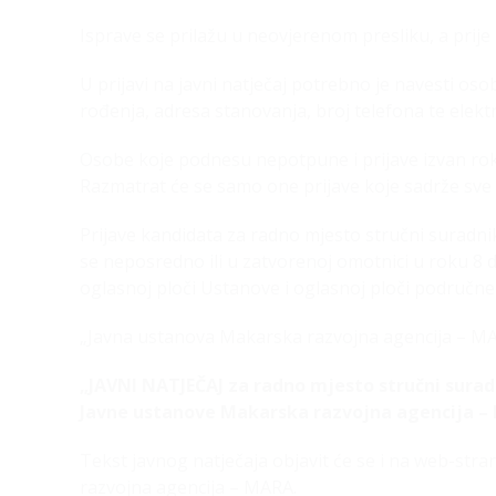
Isprave se prilažu u neovjerenom presliku, a prije 
U prijavi na javni natječaj potrebno je navesti os
rođenja, adresa stanovanja, broj telefona te elekt
Osobe koje podnesu nepotpune i prijave izvan roka
Razmatrat će se samo one prijave koje sadrže sv
Prijave kandidata za radno mjesto stručni surad
se neposredno ili u zatvorenoj omotnici u roku 8 
oglasnoj ploči Ustanove i oglasnoj ploči područn
„Javna ustanova Makarska razvojna agencija – MA
„JAVNI NATJEČAJ za radno mjesto stručni surad
Javne ustanove Makarska razvojna agencija – 
Tekst javnog natječaja objavit će se i na web-strani
razvojna agencija – MARA.