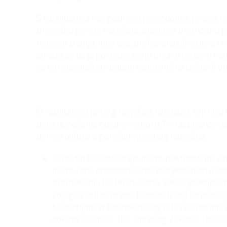
S kandidatima koji podnesu pravodobne prijave i 
provedbu javnog natječaja, obavit će prethodnu p
njihovih znanja, interesa, profesionalnih ciljeva i 
smatra se da je povukao svoju prijavu na javni nat
će biti obaviješteni putem elektroničke pošte ili p
O rezultatima javnog natječaja kandidati koji nisu
dana donošenja odluke o izboru. Po raspisanom jav
donosi odluka o poništenju javnog natječaja.
Kandidat koji ostvaruje pravo prednosti pri zap
pravo i ima prednost samo pod jednakim uvjetim
ispunjavanju traženih uvjeta, kao i rješenje 
kojeg se vidi to pravo. Kandidati koji se pozi
braniteljima iz Domovinskog rata i članovima n
dokaze iz članka 103. citiranog Zakona. Dokaz