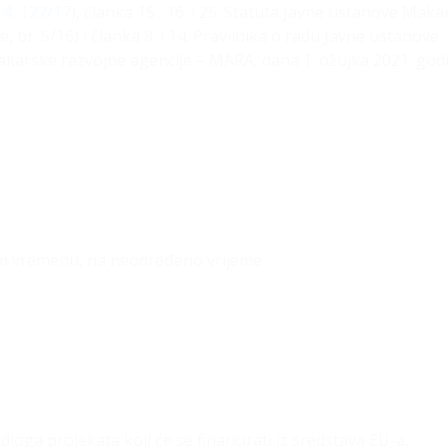
14
,
127/17
), članka 15., 16. i 25. Statuta Javne ustanove Maka
br. 5/16) i članka 8. i 14. Pravilnika o radu Javne ustanove
akarske razvojne agencije – MARA, dana 1. ožujka 2021. god
nom vremenu, na neodređeno vrijeme
loga projekata koji će se financirati iz sredstava EU-a,