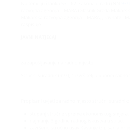
Na temelju članka 53. i 62. Zakona o radu (NN
93/
razvojna agencija – MARA (Glasnik Grada Makarske, 
Makarska razvojna agencija – MARA, , ravnatelj M
raspisuje
JAVNI NATJEČAJ
za zapošljavanje na radno mjesto
Stručni suradnik (m/ž), 1 izvršitelj u punom rad
Propisani uvjeti za radno mjesto stručni suradnik:
stupanj stručne spreme ekonomskog smjera,
najmanje 3 godine radnog iskustva u struci,
završeno stručno usavršavanje iz pisanja prijed