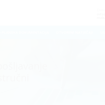
EMAI
inf
maka
O-PLANSKA DOKUMENTACIJA
OTVORENI NATJEČAJI
US
pošljavanje
stručni