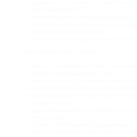
objavljeni su na internetskoj stranici Minista
https://branitelji.gov.hr/.
Podnositelj molbe dobrovoljno daje podatke u 
se obrađivati samo u svrhu u koju su prikuplje
zaštiti osobnih podataka (GDPR).
Na javni natječaj se mogu ravnopravno prijavit
OPIS POSLOVA RADNOG MJESTA:
Planira i provodi aktivnosti rada Centra za podu
Makarska razvojna agencija – MARA;
vodi procese razvoja projekata i projektnih p
provodi projekate financirane iz EU programa
priprema poslovne planove, investicijske studi
projekte korisnika;
priprema dokumentaciju za projekte koji se p
instrumenata;
provodi aktivnosti poslovnog savjetovanja za g
priprema i provodi edukativne aktivnosti (preda