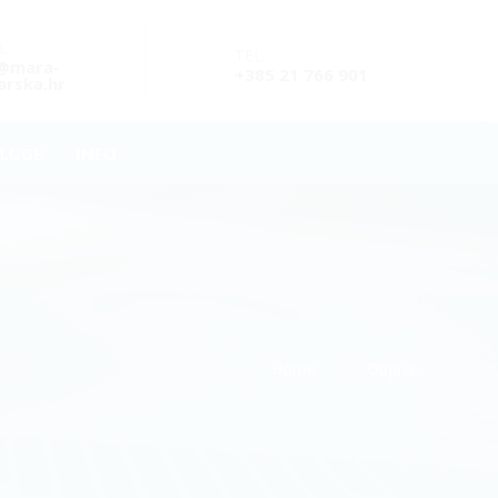
L
TEL.
o@mara-
+385 21 766 901
rska.hr
LUGE
INFO
Home
Objave