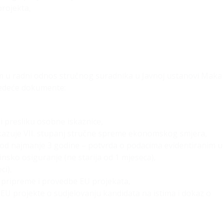
projekta,
jem u radni odnos stručnog suradnika u Javnoj ustanovi Mak
ljedeće dokumente:
 presliku osobne iskaznice,
azuje VII. stupanj stručne spreme ekonomskog smjera,
u od najmanje 3 godine – potvrda o podacima evidentiranim u
nsko osiguranje (ne starija od 1 mjeseca),
ci),
 pripreme i provedbe EU projekata,
la EU projekte o sudjelovanju kandidata na istima i dokaz o