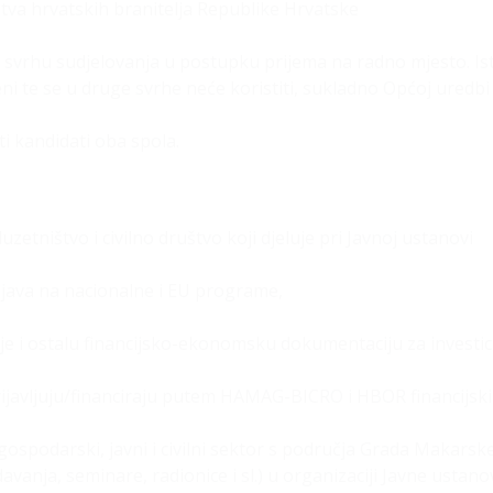
rstva hrvatskih branitelja Republike Hrvatske
svrhu sudjelovanja u postupku prijema na radno mjesto. Ist
ni te se u druge svrhe neće koristiti, sukladno Općoj uredbi
i kandidati oba spola.
zetništvo i civilno društvo koji djeluje pri Javnoj ustanovi
rijava na nacionalne i EU programe,
;
je i ostalu financijsko-ekonomsku dokumentaciju za investic
rijavljuju/financiraju putem HAMAG-BICRO i HBOR financijsk
ospodarski, javni i civilni sektor s područja Grada Makarske
vanja, seminare, radionice i sl.) u organizaciji Javne ustano