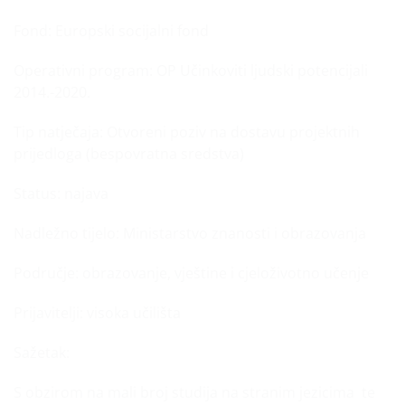
Fond:
Europski socijalni fond
Operativni program:
OP Učinkoviti ljudski potencijali
2014.-2020.
Tip natječaja:
Otvoreni poziv na dostavu projektnih
prijedloga (bespovratna sredstva)
Status:
najava
Nadležno tijelo:
Ministarstvo znanosti i obrazovanja
Područje:
obrazovanje, vještine i cjeloživotno učenje
Prijavitelji:
visoka učilišta
Sažetak:
S obzirom na mali broj studija na stranim jezicima te