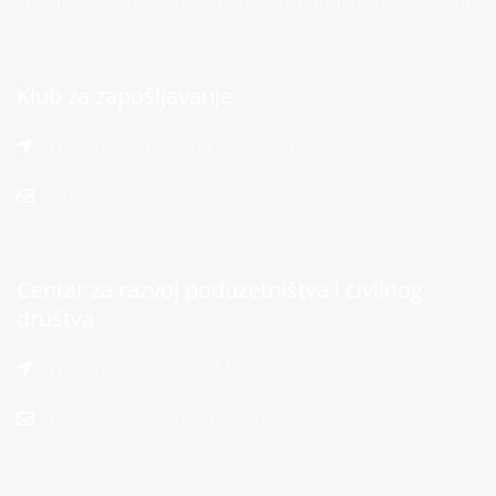
strankama: Po unaprijed dogovorenom terminu i temi
Klub za zapošljavanje
Trg Hrpina 1, 21300 Makarska
klub@mara-makarska.hr
Centar za razvoj poduzetništva i civilnog
društva
Trg Hrpina 1, 21300 Makarska
centar@mara-makarska.hr