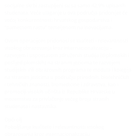
socijalne skrbi zastupljeni su sa samo 42,9% upisanih
studenata. Veće ulaganje u ova područja pridonijet će
većoj konkurentnosti hrvatskog gospodarstva i
“pametnom rastu” temeljenom na inovacijama.
Ovom operacijom pridonosi se kvaliteti i relevantnosti
visokog obrazovanja kroz internacionalizaciju –
razvojem i uspostavom združenih studija (diplomskih i
poslijediplomskih) na stranim jezicima te razvojem
studijskih i/ili obrazovnih programa te modula i kolegija
na stranim jezicima u području prirodnih, biotehničkih
i tehničkih znanosti, biomedicine i zdravstva, kao i
promociji visokih učilišta iz Republike Hrvatske u
inozemstvu za privlačenje većeg broja stranih
studenata i nastavnika.
Opći cilj
Poboljšanje kvalitete i relevantnosti visokog
obrazovanja kroz internacionalizaciju