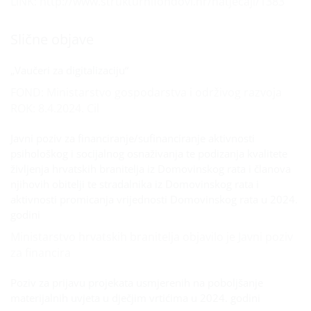
LINK: http://www.strukturnifondovi.hr/natjecaji/1383
Slične objave
„Vaučeri za digitalizaciju“
FOND: Ministarstvo gospodarstva i održivog razvoja
ROK: 8.4.2024. Cil
Javni poziv za financiranje/sufinanciranje aktivnosti
psihološkog i socijalnog osnaživanja te podizanja kvalitete
življenja hrvatskih branitelja iz Domovinskog rata i članova
njihovih obitelji te stradalnika iz Domovinskog rata i
aktivnosti promicanja vrijednosti Domovinskog rata u 2024.
godini
Ministarstvo hrvatskih branitelja objavilo je Javni poziv
za financira
Poziv za prijavu projekata usmjerenih na poboljšanje
materijalnih uvjeta u dječjim vrtićima u 2024. godini