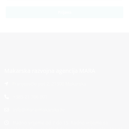
Prijava
Makarska razvojna agencija MARA
Franjevački put 2, 21300 Makarska
+385 21 766 901
info@mara-makarska.hr
Radno vrijeme od 7 do 15. Radno vrijeme sa