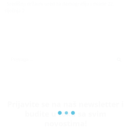
Središnji državni ured za demografiju i mlade 22.
siječnja 2
Prijavite se na naš newsletter i
budite u toku sa svim
novostima!