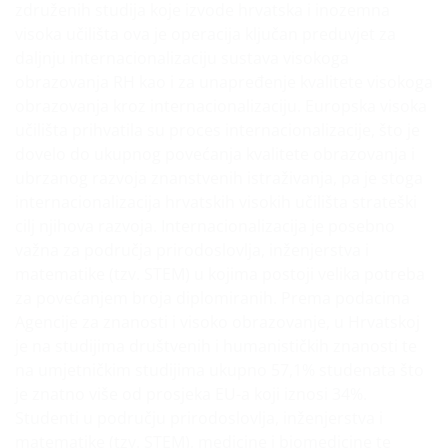
združenih studija koje izvode hrvatska i inozemna
visoka učilišta ova je operacija ključan preduvjet za
daljnju internacionalizaciju sustava visokoga
obrazovanja RH kao i za unapređenje kvalitete visokoga
obrazovanja kroz internacionalizaciju. Europska visoka
učilišta prihvatila su proces internacionalizacije, što je
dovelo do ukupnog povećanja kvalitete obrazovanja i
ubrzanog razvoja znanstvenih istraživanja, pa je stoga
internacionalizacija hrvatskih visokih učilišta strateški
cilj njihova razvoja. Internacionalizacija je posebno
važna za područja prirodoslovlja, inženjerstva i
matematike (tzv. STEM) u kojima postoji velika potreba
za povećanjem broja diplomiranih. Prema podacima
Agencije za znanosti i visoko obrazovanje, u Hrvatskoj
je na studijima društvenih i humanističkih znanosti te
na umjetničkim studijima ukupno 57,1% studenata što
je znatno više od prosjeka EU-a koji iznosi 34%.
Studenti u području prirodoslovlja, inženjerstva i
matematike (tzv. STEM), medicine i biomedicine te