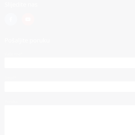
Slijedite nas
Pošaljite poruku
Vaše ime*
Email*
Poruka