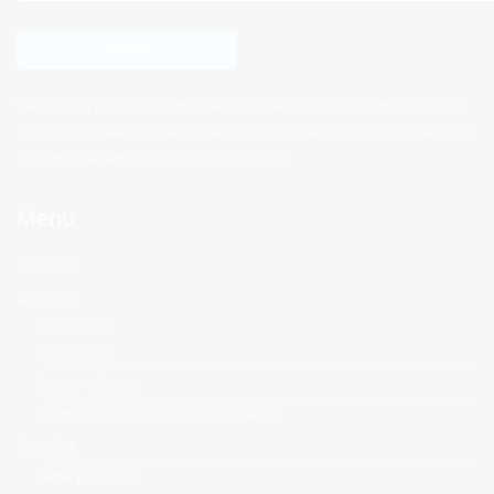
Vaši podaci pohraniti će se na email serveru i koristit će se isključivo u
svrhu komunikacije s Vama nastavno na poslani upit, te se neće dijeliti
s trećim stranama bez Vaše izričite privole.
Menu
Početna
O nama
Općenito
Važni akti
Javna nabava
Pravo na pristup informacijama
Projekti
Naši projekti