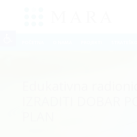
Open toolbar
POČETNA
O NAMA
PROJEKTI
STRATEŠK
Edukativna radioni
IZRADITI DOBAR P
PLAN