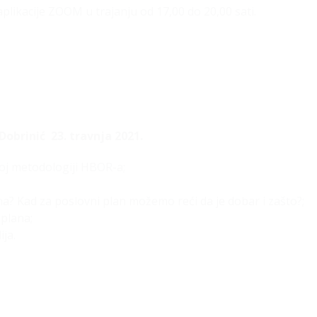
aplikacije ZOOM u trajanju od 17,00 do 20,00 sati.
obrinić 23. travnja 2021.
j metodologiji HBOR-a;
a? Kad za poslovni plan možemo reći da je dobar i zašto?;
 plana;
ija.