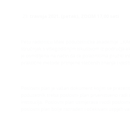
travnja 2021. (petak), ZOOM 17,00 sati
Petu radionicu Male poduzetničke akademije „KA
stručnjak s višegodišnjim iskustvom iz područja ek
je osmišljena na način da će polaznicima pružiti in
praktične metode primjene stečenih znanja i vješt
Poslovni plan je važan dokument kojim se prezent
poduzetnik treba poslovni plan prvenstveno radi seb
institucija. Poslovni plan usmjerava i vodi poslov
poslovni plan bolje razrađen i očekivani uspjeh vaš