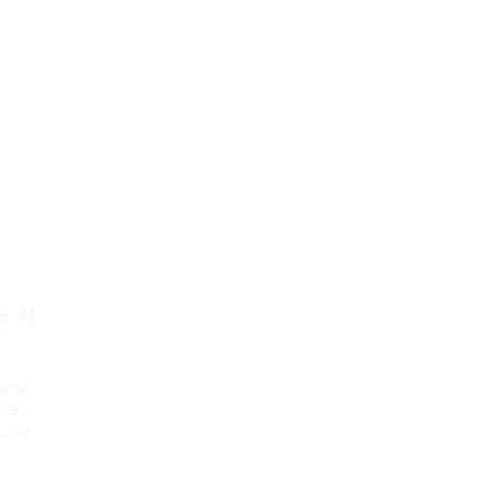
e u
tima
kte,
ta te