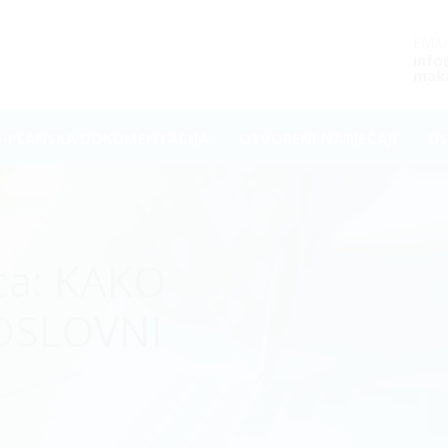
EMAI
inf
maka
O-PLANSKA DOKUMENTACIJA
OTVORENI NATJEČAJI
US
ca: KAKO
OSLOVNI