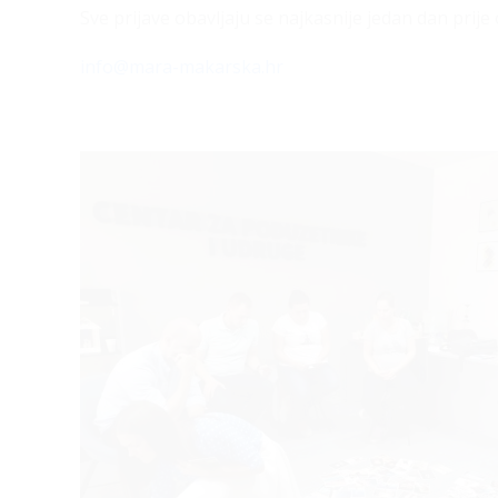
Sve prijave obavljaju se najkasnije jedan dan prij
info@mara-makarska.hr