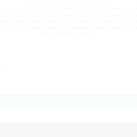
njemu ćete pronaći najnovije informacije o tome kako iskoristiti različ
ćnosti financiranja vaših ideja i investicija, bilo da ste udruga, poduze
nova ili jedinica lokalne samouprave. Također ćete saznati više o tom
radi za razvoj civilnog, javnog i gospodarskog sektora i kako se uklju
naše programe i inicijative.
Prijava