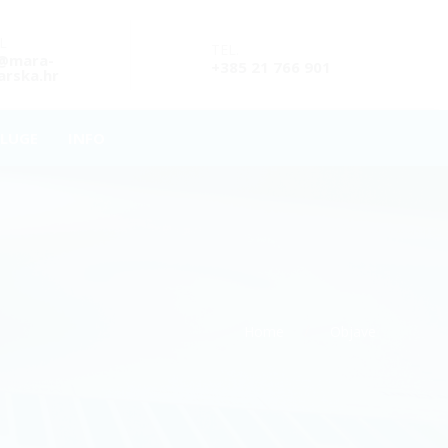
L
TEL.
o@mara-
+385 21 766 901
rska.hr
LUGE
INFO
Home
Objave