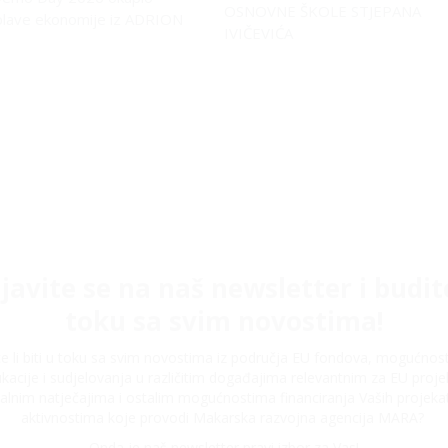
OSNOVNE ŠKOLE STJEPANA
plave ekonomije iz ADRION
IVIČEVIĆA
ijavite se na naš newsletter i budit
toku sa svim novostima!
ite li biti u toku sa svim novostima iz područja EU fondova, mogućnos
kacije i sudjelovanja u različitim događajima relevantnim za EU proje
alnim natječajima i ostalim mogućnostima financiranja Vaših projeka
aktivnostima koje provodi Makarska razvojna agencija MARA?
Onda je naš newsletter pravi izbor za Vas!