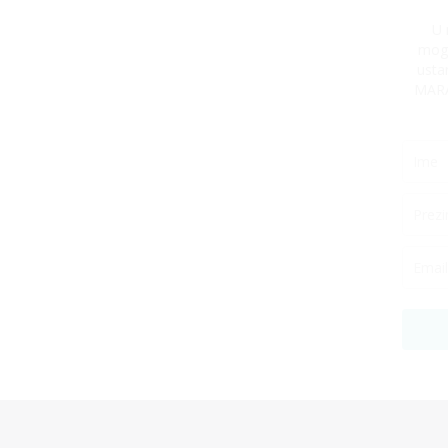
U 
mogu
usta
MARA 