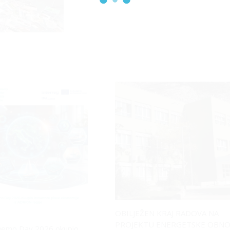
OBILJEŽEN KRAJ RADOVA NA
PROJEKTU ENERGETSKE OBN
emo Day 2026 okupio