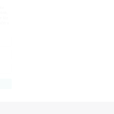
ite
tnik,
e što
čiti u