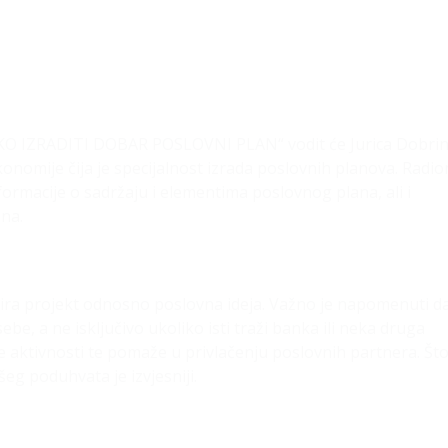
KO IZRADITI DOBAR POSLOVNI PLAN“ vodit će Jurica Dobrin
onomije čija je specijalnost izrada poslovnih planova. Radio
formacije o sadržaju i elementima poslovnog plana, ali i
ina.
ira projekt odnosno poslovna ideja. Važno je napomenuti d
e, a ne isključivo ukoliko isti traži banka ili neka druga
ne aktivnosti te pomaže u privlačenju poslovnih partnera. Što
eg poduhvata je izvjesniji.