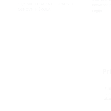
12,5 MIL. EURA ZA DOGRADNJU
inovatore 
OSNOVNIH ŠKOLA
regije
Pr
Žel
edu
aktu