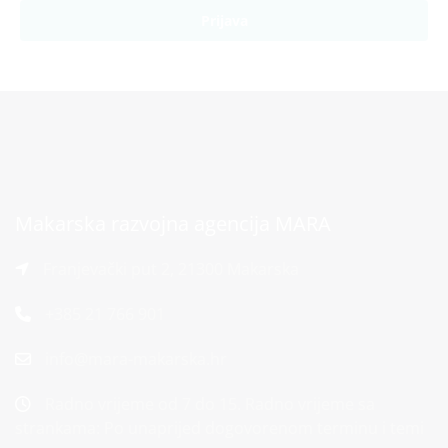
Prijava
Makarska razvojna agencija MARA
Franjevački put 2, 21300 Makarska
+385 21 766 901
info@mara-makarska.hr
Radno vrijeme od 7 do 15. Radno vrijeme sa
strankama: Po unaprijed dogovorenom terminu i temi