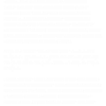
ronioca, 20-ak brodova i preko stotinu članova.
Tako je zadnjom velikom akcijom prošle godine
uklonjen otpad s oko 25 tisuća četvornih metara
podmorja, a uz makarske ronioce sudjelovali su i
mostarski. S ciljem podizanja kvalitete organizacije
same akcije te što većeg uključivanja građana i javnosti
u istu, kao i konačnog učinka većeg odaziva, predmetni
projekt prijavljen je na natječaj FZOEU.
Akcija pod motom “Eko ARBUN 2019.” će obuhvatiti
Donju luku, gradsku luku grada Makarska te područje
oko pontona i to dva puta u 2019.: u svibnju te krajem
listopada.
Projekt uključuje i javnu kampanju o štetnosti utjecaja
plastike na more i podmorje u organizaciji JU Makarska
razvojna agencija MARA. Kampanja obuhvaća edukacije
o štetnosti bacanja plastike te onečišćenja mora i
podmorja kako za ljude tako i za životinje koje ovdje