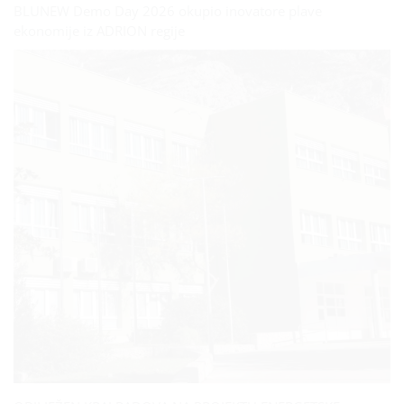
BLUNEW Demo Day 2026 okupio inovatore plave
ekonomije iz ADRION regije