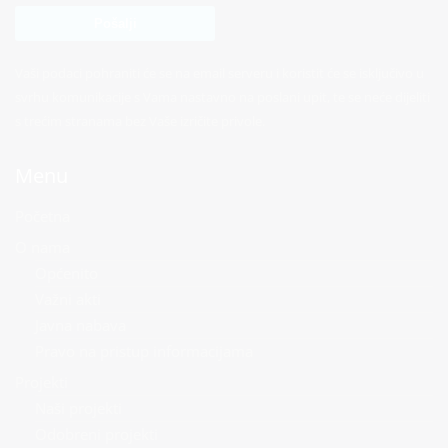
Vaši podaci pohraniti će se na email serveru i koristit će se isključivo u
svrhu komunikacije s Vama nastavno na poslani upit, te se neće dijeliti
s trećim stranama bez Vaše izričite privole.
Menu
Početna
O nama
Općenito
Važni akti
Javna nabava
Pravo na pristup informacijama
Projekti
Naši projekti
Odobreni projekti