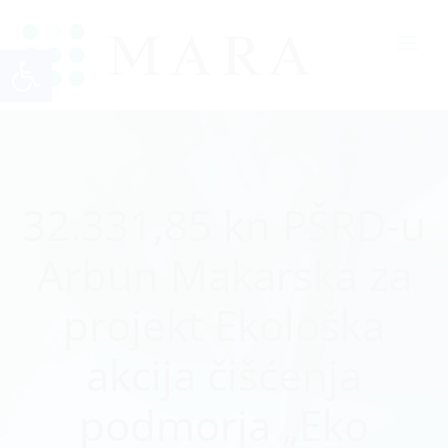
Open toolbar
32.331,85 kn PŠRD-u
Arbun Makarska za
projekt Ekološka
akcija čišćenja
podmorja „Eko