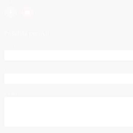
Pošaljite poruku
Vaše ime*
Email*
Poruka