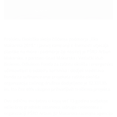
Categories:
NOVOSTI
Projektu Ekološka akcija čišćenja podmorja „Eko
Makarska 2019.“ i javnoj kampanji o štetnosti utjecaja
plastike na more i podmorje čiji nositelj je PŠRD Arbun
Makarska, a partneri Grad Makarska i Veslački klub
Biokovo, Odlukom Fonda za zaštitu okoliša i energetsku
učinkovitost o odabiru korisnika i dodjeli sredstava
Fonda za sufinanciranje projekata zaštite okoliša
organizacija civilnog društva dodijeljeno je 32.331,85
kn, što čini 40% ukupno prihvatljivih troškova projekta.
Ovu odličnu inicijativu u kojoj već 13 godina sudjeluje
veliki broj gradskih ustanova, udruga i volontera u
organizaciji PŠRD Arbun, JU Makarska razvojna agencija