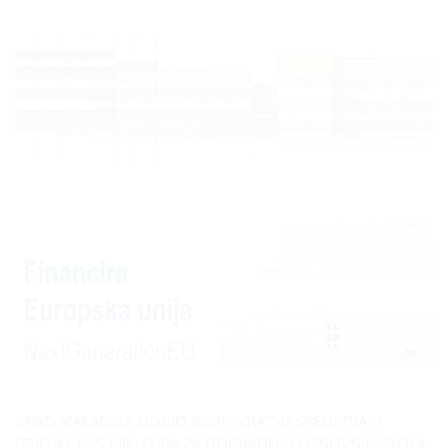
GRAD MAKARSKA DOBIO BESPOVRATNA SREDSTVA U
IZNOSU 12,5 MIL. EURA ZA DOGRADNJU OSNOVNIH ŠKOLA