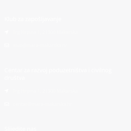
Klub za zapošljavanje
Trg Hrpina 1, 21300 Makarska
klub@mara-makarska.hr
Centar za razvoj poduzetništva i civilnog
društva
Trg Hrpina 1, 21300 Makarska
centar@mara-makarska.hr
Slijedite nas