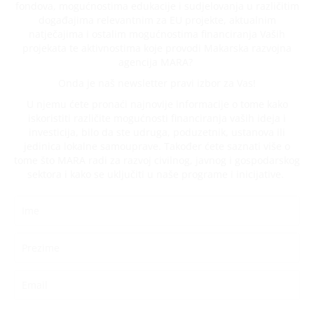
fondova, mogućnostima edukacije i sudjelovanja u različitim
događajima relevantnim za EU projekte, aktualnim
natječajima i ostalim mogućnostima financiranja Vaših
projekata te aktivnostima koje provodi Makarska razvojna
agencija MARA?
Onda je naš newsletter pravi izbor za Vas!
U njemu ćete pronaći najnovije informacije o tome kako
iskoristiti različite mogućnosti financiranja vaših ideja i
investicija, bilo da ste udruga, poduzetnik, ustanova ili
jedinica lokalne samouprave. Također ćete saznati više o
tome što MARA radi za razvoj civilnog, javnog i gospodarskog
sektora i kako se uključiti u naše programe i inicijative.