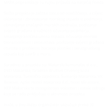
MARA pripremila je i u rujnu prijavila na natječaj Fonda.
Svrha projekta je zaštita mora od onečišćenja, a ciljevi:
uklanjanje i zbrinjavanje morskog otpada iz podmorja,
obnavljanje značajnih morskih područja, podizanje
svijesti građana o važnosti očuvanja podmorja,
smanjenje količina unosa otpada, očuvanje morske
bioraznolikosti i ekosustava, podizanje svijesti građana
i turista o problemu bacanja plastike i nerazgradivog
otpada koji završi u moru.
Suradnici u projektu su: Makarski komunalac d.o.o.,
DVD Makarska, Gradsko društvo Crvenog križa
Makarska, Turistička zajednica, Šumarija Makarska, VK
Biokovo, Apfel, Hoteli Makarska d.d., hotel Miramare,
HEP Makarska te mnogobrojni volonteri i ostale udruge
koje se rado priključuju u aktivnosti projekta.
Inače, u ovu akciju organizator uključuje preko 30