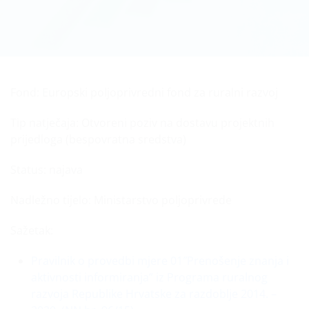
Fond:
Europski poljoprivredni fond za ruralni razvoj
Tip natječaja:
Otvoreni poziv na dostavu projektnih
prijedloga (bespovratna sredstva)
Status:
najava
Nadležno tijelo:
Ministarstvo poljoprivrede
Sažetak:
Pravilnik o provedbi mjere 01″Prenošenje znanja i
aktivnosti informiranja” iz Programa ruralnog
razvoja Republike Hrvatske za razdoblje 2014. –