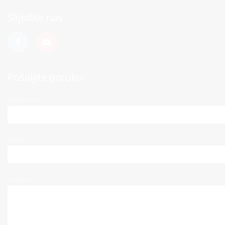
Slijedite nas
Pošaljite poruku
Vaše ime*
Email*
Poruka