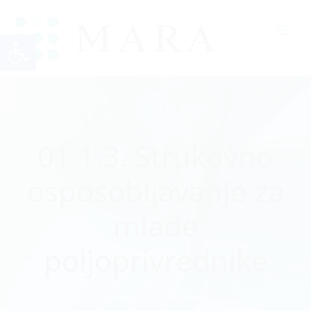
Open toolbar
01.1.3. Strukovno
osposobljavanje za
mlade
poljoprivrednike
Home
Objave