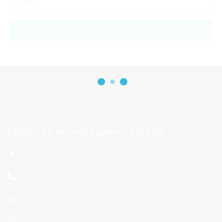
Prijava
Makarska razvojna agencija MARA
Franjevački put 2, 21300 Makarska
+385 21 766 901
info@mara-makarska.hr
Radno vrijeme od 7 do 15. Radno vrijeme sa