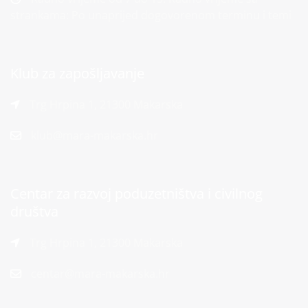
strankama: Po unaprijed dogovorenom terminu i temi
Klub za zapošljavanje
Trg Hrpina 1, 21300 Makarska
klub@mara-makarska.hr
Centar za razvoj poduzetništva i civilnog
društva
Trg Hrpina 1, 21300 Makarska
centar@mara-makarska.hr