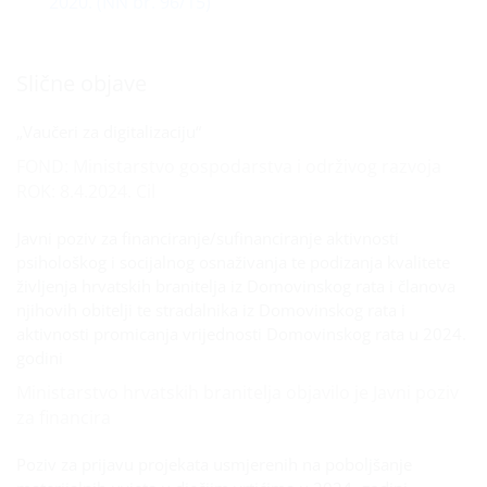
2020. (NN br. 96/15)
Slične objave
„Vaučeri za digitalizaciju“
FOND: Ministarstvo gospodarstva i održivog razvoja
ROK: 8.4.2024. Cil
Javni poziv za financiranje/sufinanciranje aktivnosti
psihološkog i socijalnog osnaživanja te podizanja kvalitete
življenja hrvatskih branitelja iz Domovinskog rata i članova
njihovih obitelji te stradalnika iz Domovinskog rata i
aktivnosti promicanja vrijednosti Domovinskog rata u 2024.
godini
Ministarstvo hrvatskih branitelja objavilo je Javni poziv
za financira
Poziv za prijavu projekata usmjerenih na poboljšanje