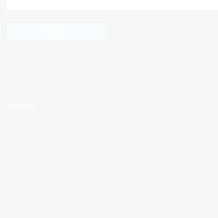
Vaši podaci pohraniti će se na email serveru i koristit će se isključivo u
svrhu komunikacije s Vama nastavno na poslani upit, te se neće dijeliti
s trećim stranama bez Vaše izričite privole.
Menu
Početna
O nama
Općenito
Važni akti
Javna nabava
Pravo na pristup informacijama
Projekti