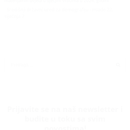
materijalnih uvjeta u dječjim vrtićima u 2024. godini
Središnji državni ured za demografiju i mlade 22.
siječnja 2
Prijavite se na naš newsletter i
budite u toku sa svim
novostima!