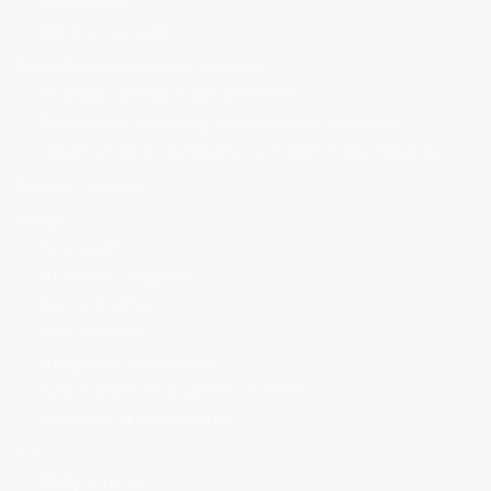
Naši projekti
Odobreni projekti
Strateško-planska dokumentacija
Strategija razvoja Grada Makarske
Plan razvoja kulturnog turizma Grada Makarske
Lokalni program djelovanja za mlade Grada Makarske
Otvoreni natječaji
Usluge
EU projekti
Edukativni programi
Civilno društvo
Poduzetništvo
Energetska učinkovitost
Kulturna/prirodna baština i turizam
Individualna savjetovanja
Info
Mediji o nama