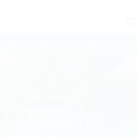
EMAI
inf
maka
O-PLANSKA DOKUMENTACIJA
OTVORENI NATJEČAJI
US
 – Projektu
odobreno