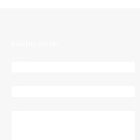
Pošaljite poruku
Vaše ime*
Email*
Poruka