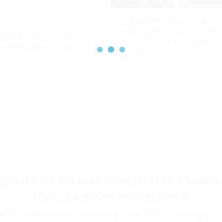
OBILJEŽEN KRAJ RADOVA NA
PROJEKTU ENERGETSKE OBN
emo Day 2026 okupio
OSNOVNE ŠKOLE STJEPANA
plave ekonomije iz ADRION
IVIČEVIĆA
ijavite se na naš newsletter i budit
toku sa svim novostima!
ite li biti u toku sa svim novostima iz područja EU fondova, mogućnos