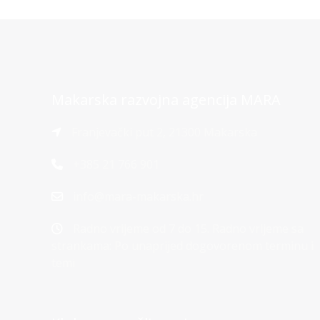
Makarska razvojna agencija MARA
Franjevački put 2, 21300 Makarska
+385 21 766 901
info@mara-makarska.hr
Radno vrijeme od 7 do 15. Radno vrijeme sa
strankama: Po unaprijed dogovorenom terminu i
temi