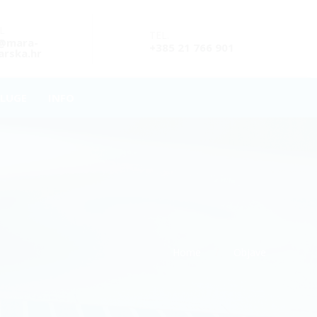
L
TEL.
o@mara-
+385 21 766 901
rska.hr
LUGE
INFO
Home
Objave