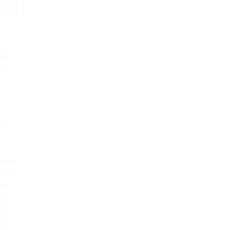
jih
ta
1.
ćina
red
nih
ju.
rat
ta.