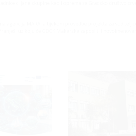
padnice ciljane skupine kao i oprema za Gradsko društvo cr
ojna agencija MARA, a tijekom provedbe projekta za voditeljic
n Vranješ, uz koju će GDCK Makarska zaposliti i novoimenov