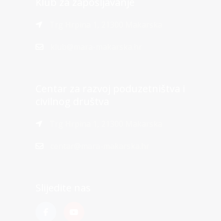
Klub za zapošljavanje
Trg Hrpina 1, 21300 Makarska
klub@mara-makarska.hr
Centar za razvoj poduzetništva i
civilnog društva
Trg Hrpina 1, 21300 Makarska
centar@mara-makarska.hr
Slijedite nas