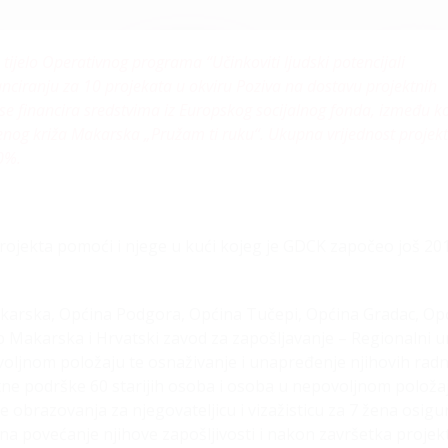
tijelo Operativnog programa “Učinkoviti ljudski potencijali
anciranju za 10 projekata u okviru Poziva na dostavu projektnih
 se financira sredstvima iz Europskog socijalnog fonda, između ko
venog križa Makarska „Pružam ti ruku“. Ukupna vrijednost projek
0%.
rojekta pomoći i njege u kući kojeg je GDCK započeo još 201
akarska, Općina Podgora, Općina Tučepi, Općina Gradac, Op
rb Makarska i Hrvatski zavod za zapošljavanje – Regionalni u
povoljnom položaju te osnaživanje i unapređenje njihovih rad
tetne podrške 60 starijih osoba i osoba u nepovoljnom položa
e obrazovanja za njegovateljicu i vizažisticu za 7 žena osigu
 na povećanje njihove zapošljivosti i nakon završetka projek