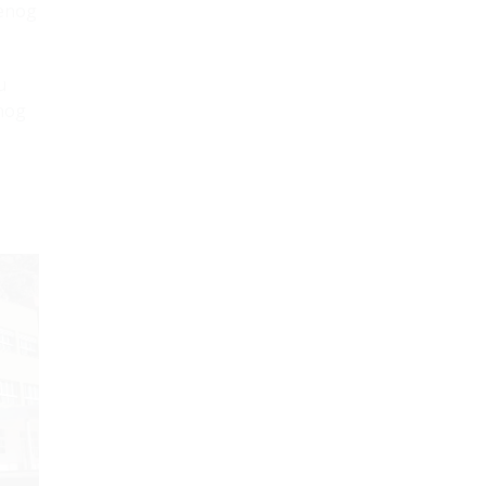
venog
u
anog