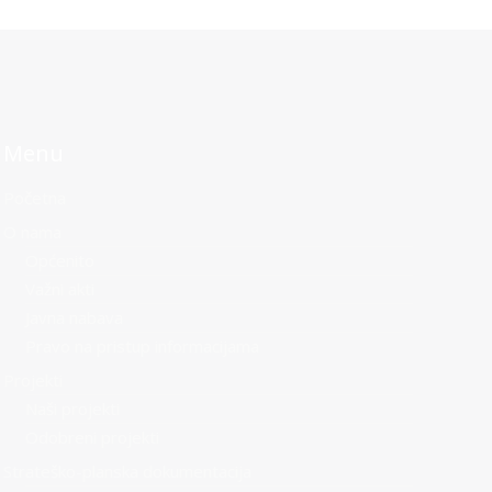
Menu
Početna
O nama
Općenito
Važni akti
Javna nabava
Pravo na pristup informacijama
Projekti
Naši projekti
Odobreni projekti
Strateško-planska dokumentacija