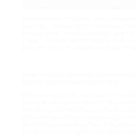
Ministarstvo rada i mirovinskoga sustava, Upravljačko 
2014.-2020.”, objavilo je dvadeset i prvu Odluku o fin
prijedloga „Zaželi – Program zapošljavanja žena“ koji
se nalazi i projekt Crvenog križa Gradskog društva cr
iznosi 2.103.036,10 kn, sa stopom financiranja od 10
Projekt „Pružam ti ruku“ nastao je kao nastavak p
godine po programu Javnih radova HZZ-a.
Partneri na projektu „Pružam ti ruku“ su: Grad M
Brela te obavezni partneri Centar za socijalnu sk
Split. Cilj projekta je zapošljavanje 12 žena u ne
potencijala u lokalnoj zajednici te pružanje kvali
Projekt će se provoditi dvije godine. Kroz program
se dugoročni učinci na njihovu radnu aktivaciju te