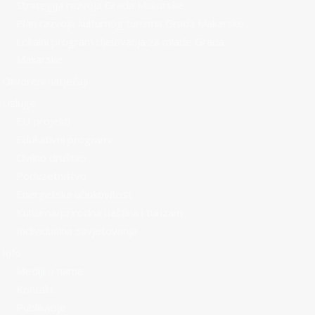
Strategija razvoja Grada Makarske
Plan razvoja kulturnog turizma Grada Makarske
Lokalni program djelovanja za mlade Grada
Makarske
Otvoreni natječaji
Usluge
EU projekti
Edukativni programi
Civilno društvo
Poduzetništvo
Energetska učinkovitost
Kulturna/prirodna baština i turizam
Individualna savjetovanja
Info
Mediji o nama
Kontakt
Publikacije