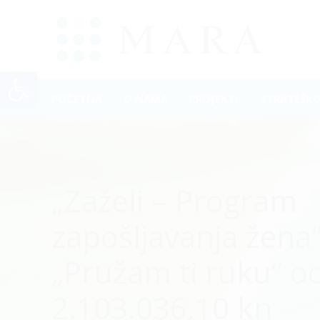
Open toolbar
POČETNA
O NAMA
PROJEKTI
STRATEŠK
„Zaželi – Program
zapošljavanja žena“
„Pružam ti ruku“ 
2.103.036,10 kn