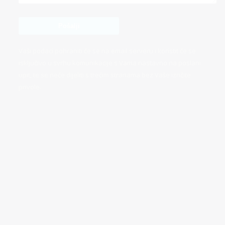
Vaši podaci pohraniti će se na email serveru i koristit će se
isključivo u svrhu komunikacije s Vama nastavno na poslani
upit, te se neće dijeliti s trećim stranama bez Vaše izričite
privole.