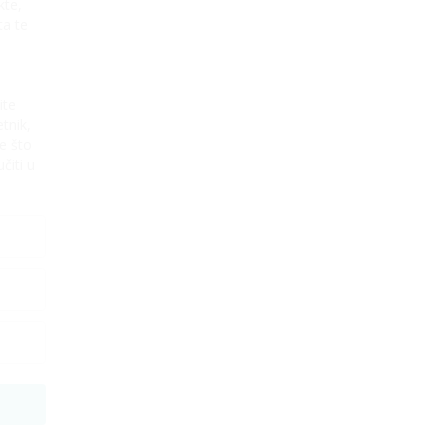
kte,
ta te
ite
tnik,
e što
čiti u