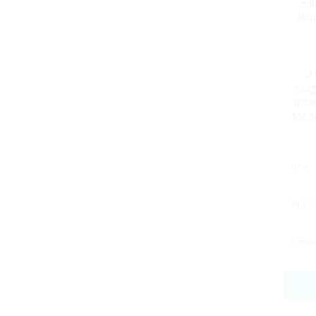
edu
aktu
U 
mogu
usta
MARA 