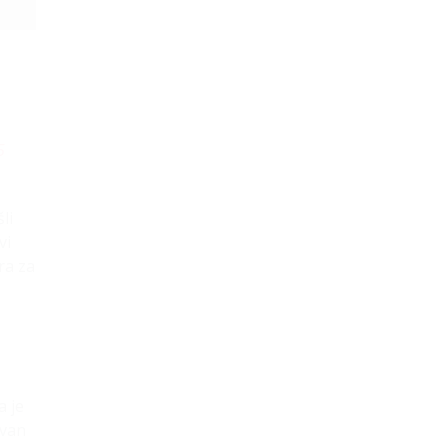
5
li
vi
ra za
a je
ivan