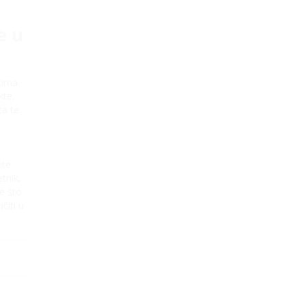
e u
tima
kte,
ta te
ite
tnik,
e što
čiti u