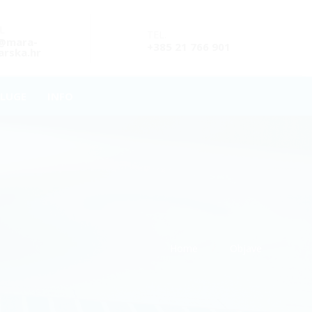
L
TEL.
o@mara-
+385 21 766 901
rska.hr
LUGE
INFO
Home
Objave