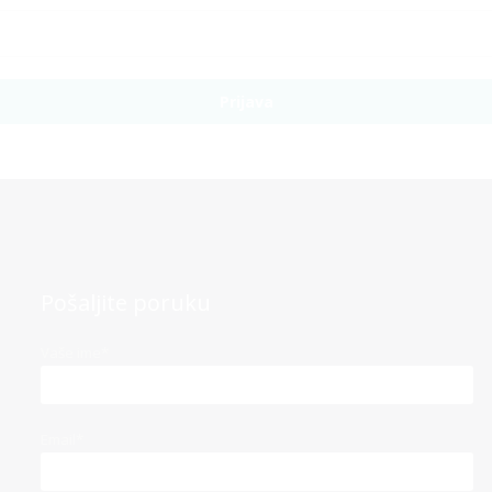
Prijava
Pošaljite poruku
Vaše ime*
Email*