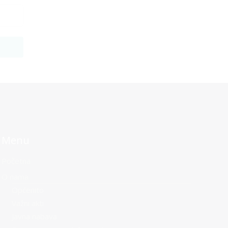
Menu
Početna
O nama
Općenito
Važni akti
Javna nabava