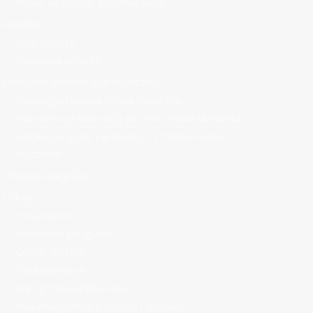
Pravo na pristup informacijama
Projekti
Naši projekti
Odobreni projekti
Strateško-planska dokumentacija
Strategija razvoja Grada Makarske
Plan razvoja kulturnog turizma Grada Makarske
Lokalni program djelovanja za mlade Grada
Makarske
Otvoreni natječaji
Usluge
EU projekti
Edukativni programi
Civilno društvo
Poduzetništvo
Energetska učinkovitost
Kulturna/prirodna baština i turizam