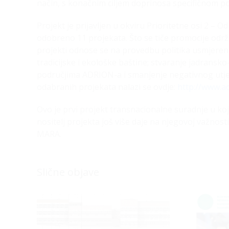
način, s konačnim ciljem doprinosa specifičnom poz
Projekt je prijavljen u okviru Prioritetne osi 2 – Od
odobreno 11 projekata. Što se tiče promocije održi
projekti odnose se na provedbu politika usmjerenih 
tradicijske i ekološke baštine; stvaranje jadransk
područjima ADRION-a i smanjenje negativnog utjeca
odabranih projekata nalazi se ovdje:
http://www.ad
Ovo je prvi projekt transnacionalne suradnje u ko
nositelj projekta još više daje na njegovoj važnos
MARA.
Slične objave