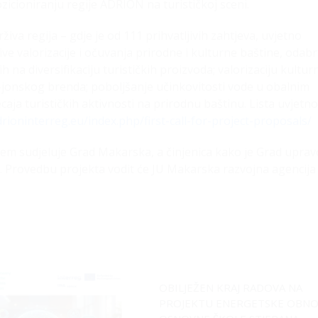
icioniranju regije ADRION na turističkoj sceni.
rživa regija – gdje je od 111 prihvatljivih zahtjeva, uvjetno
ve valorizacije i očuvanja prirodne i kulturne baštine, odabr
na diversifikaciju turističkih proizvoda; valorizaciju kultur
o-jonskog brenda; poboljšanje učinkovitosti vode u obalnim
ja turističkih aktivnosti na prirodnu baštinu. Lista uvjetno
rioninterreg.eu/index.php/first-call-for-project-proposals/
jem sudjeluje Grad Makarska, a činjenica kako je Grad uprav
ti. Provedbu projekta vodit će JU Makarska razvojna agencija
OBILJEŽEN KRAJ RADOVA NA
PROJEKTU ENERGETSKE OBN