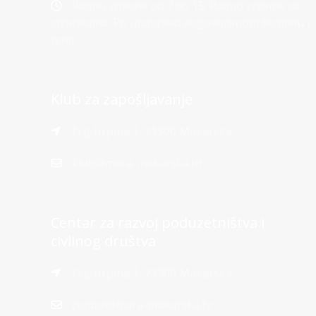
Radno vrijeme od 7 do 15. Radno vrijeme sa
strankama: Po unaprijed dogovorenom terminu i
temi
Klub za zapošljavanje
Trg Hrpina 1, 21300 Makarska
klub@mara-makarska.hr
Centar za razvoj poduzetništva i
civilnog društva
Trg Hrpina 1, 21300 Makarska
centar@mara-makarska.hr