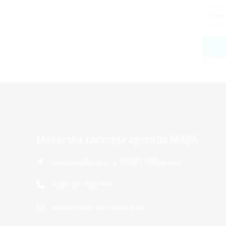
Makarska razvojna agencija MARA
Franjevački put 2, 21300 Makarska
+385 21 766 901
info@mara-makarska.hr