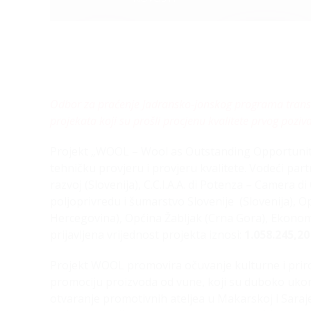
Odbor za praćenje Jadransko-jonskog programa trans
projekata koji su prošli procjenu kvalitete prvog poziv
Projekt „WOOL – Wool as Outstanding Opportunity f
tehničku provjeru i provjeru kvalitete. Vodeći par
razvoj (Slovenija), C.C.I.A.A. di Potenza – Camera d
poljoprivredu i šumarstvo Slovenije (Slovenija), Op
Hercegovina), Općina Žabljak (Crna Gora), Ekonom
prijavljena vrijednost projekta iznosi:
1.058.245,20
Projekt WOOL promovira očuvanje kulturne i prirod
promociju proizvoda od vune, koji su duboko ukorij
otvaranje promotivnih ateljea u Makarskoj i Saraje