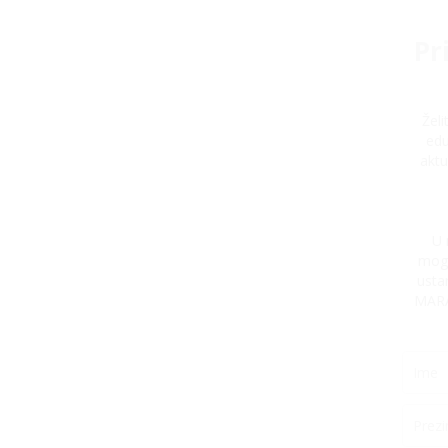
Pr
Žel
edu
aktu
U 
mogu
usta
MARA 