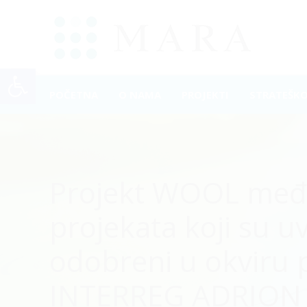
Open toolbar
POČETNA
O NAMA
PROJEKTI
STRATEŠK
Projekt WOOL međ
projekata koji su u
odobreni u okviru
INTERREG ADRION