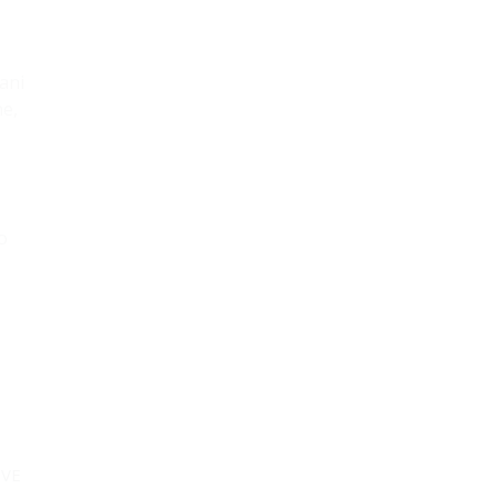
ani
ne,
o
OVE