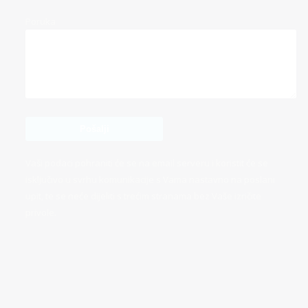
Poruka
Vaši podaci pohraniti će se na email serveru i koristit će se
isključivo u svrhu komunikacije s Vama nastavno na poslani
upit, te se neće dijeliti s trećim stranama bez Vaše izričite
privole.