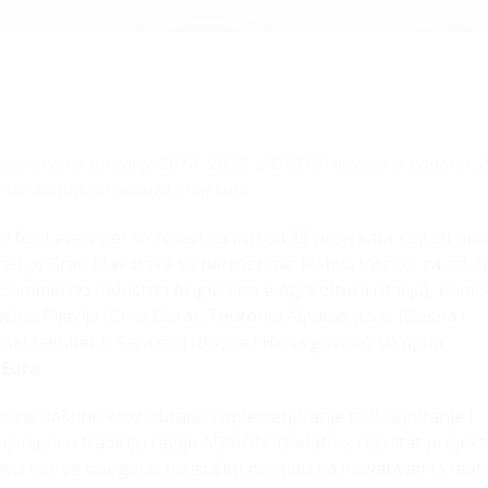
nacionalne suradnje 2014.-2020. (ADRION) uvjetno je odobrio 3
a na dostavu prijedloga projekata.
or Leverage“ se nalazi na listi od 35 projekata koji su proš
tner je Grad Makarska sa partnerima: Nativa Institut za održi
i Commercio Industria Arigianato e Agricoltura (Italija), Komo
ćina Pljevlja (Crna Gora), Teutonia Alpacas d.o.o. (Bosna i
ski fakultet u Sarajevu (Bosna i Hercegovina). Ukupna
 Eura
.
ne baštine kroz obradu i oplemenjivanje te dizajniranje i
enjeni u tradiciju regije ADRION. Dodatno, rezultat projekt
vu koji će obogatiti turističku ponudu na inovativan i kreat