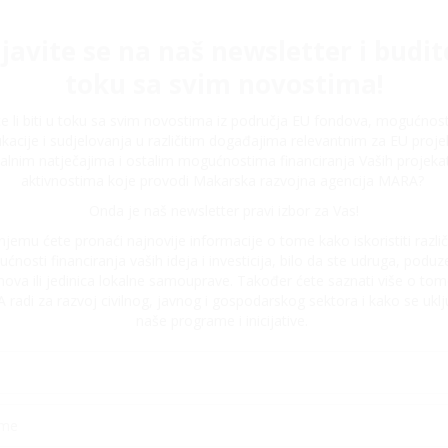
ijavite se na naš newsletter i budit
toku sa svim novostima!
ite li biti u toku sa svim novostima iz područja EU fondova, mogućnos
kacije i sudjelovanja u različitim događajima relevantnim za EU proje
alnim natječajima i ostalim mogućnostima financiranja Vaših projeka
aktivnostima koje provodi Makarska razvojna agencija MARA?
Onda je naš newsletter pravi izbor za Vas!
njemu ćete pronaći najnovije informacije o tome kako iskoristiti različ
ćnosti financiranja vaših ideja i investicija, bilo da ste udruga, poduze
nova ili jedinica lokalne samouprave. Također ćete saznati više o tom
radi za razvoj civilnog, javnog i gospodarskog sektora i kako se uklju
naše programe i inicijative.