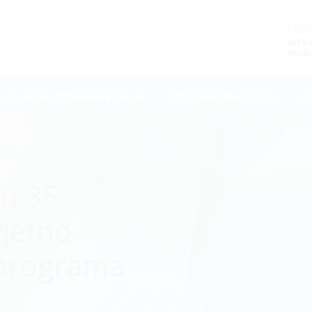
EMAI
inf
maka
O-PLANSKA DOKUMENTACIJA
OTVORENI NATJEČAJI
US
u 35
vjetno
 programa