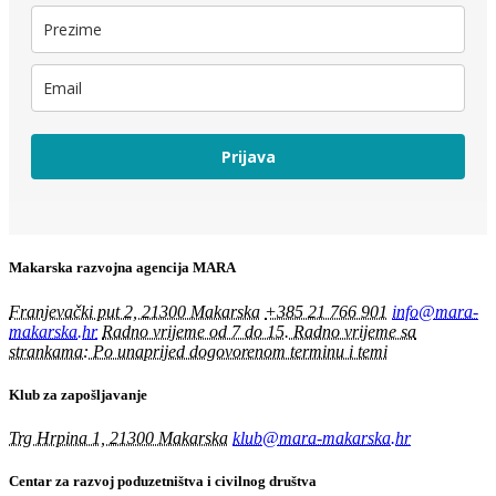
Prijava
Makarska razvojna agencija MARA
Franjevački put 2, 21300 Makarska
+385 21 766 901
info@mara-
makarska.hr
Radno vrijeme od 7 do 15. Radno vrijeme sa
strankama: Po unaprijed dogovorenom terminu i temi
Klub za zapošljavanje
Trg Hrpina 1, 21300 Makarska
klub@mara-makarska.hr
Centar za razvoj poduzetništva i civilnog društva