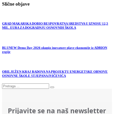
Slične objave
GRAD MAKARSKA DOBIO BESPOVRATNA SREDSTVA U IZNOSU 12,5
MIL. EURA ZA DOGRADNJU OSNOVNIH ŠKOLA
BLUNEW Demo Day 2026 okupio inovatore plave ekonomije iz ADRION
regije
OBILJEŽEN KRAJ RADOVA NA PROJEKTU ENERGETSKE OBNOVE
OSNOVNE ŠKOLE STJEPANA IVIČEVIĆA
Prijavite se na naš newsletter