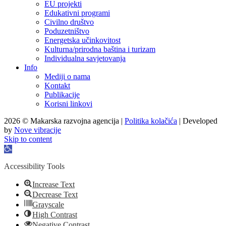
EU projekti
Edukativni programi
Civilno društvo
Poduzetništvo
Energetska učinkovitost
Kulturna/prirodna baština i turizam
Individualna savjetovanja
Info
Mediji o nama
Kontakt
Publikacije
Korisni linkovi
2026 © Makarska razvojna agencija |
Politika kolačića
| Developed
by
Nove vibracije
Skip to content
Open
toolbar
Accessibility Tools
Increase Text
Decrease Text
Grayscale
High Contrast
Negative Contrast