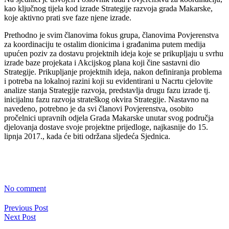
kao ključnog tijela kod izrade Strategije razvoja grada Makarske,
koje aktivno prati sve faze njene izrade.
Prethodno je svim članovima fokus grupa, članovima Povjerenstva
za koordinaciju te ostalim dionicima i građanima putem medija
upućen poziv za dostavu projektnih ideja koje se prikupljaju u svrhu
izrade baze projekata i Akcijskog plana koji čine sastavni dio
Strategije. Prikupljanje projektnih ideja, nakon definiranja problema
i potreba na lokalnoj razini koji su evidentirani u Nacrtu cjelovite
analize stanja Strategije razvoja, predstavlja drugu fazu izrade tj.
inicijalnu fazu razvoja strateškog okvira Strategije. Nastavno na
navedeno, potrebno je da svi članovi Povjerenstva, osobito
pročelnici upravnih odjela Grada Makarske unutar svog područja
djelovanja dostave svoje projektne prijedloge, najkasnije do 15.
lipnja 2017., kada će biti održana sljedeća Sjednica.
No comment
Previous Post
Next Post