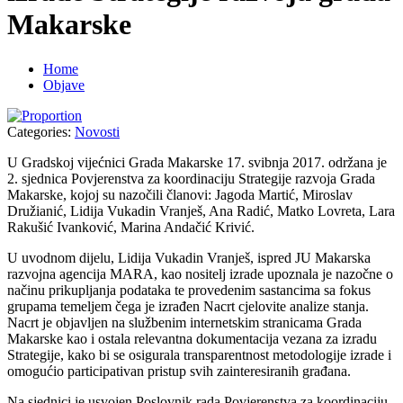
Makarske
Home
Objave
Categories:
Novosti
U Gradskoj vijećnici Grada Makarske 17. svibnja 2017. održana je
2. sjednica Povjerenstva za koordinaciju Strategije razvoja Grada
Makarske, kojoj su nazočili članovi: Jagoda Martić, Miroslav
Družianić, Lidija Vukadin Vranješ, Ana Radić, Matko Lovreta, Lara
Rakušić Ivanković, Marina Andačić Krivić.
U uvodnom dijelu, Lidija Vukadin Vranješ, ispred JU Makarska
razvojna agencija MARA, kao nositelj izrade upoznala je nazočne o
načinu prikupljanja podataka te provedenim sastancima sa fokus
grupama temeljem čega je izrađen Nacrt cjelovite analize stanja.
Nacrt je objavljen na službenim internetskim stranicama Grada
Makarske kao i ostala relevantna dokumentacija vezana za izradu
Strategije, kako bi se osigurala transparentnost metodologije izrade i
omogućio participativan pristup svih zainteresiranih građana.
Na sjednici je usvojen Poslovnik rada Povjerenstva za koordinaciju,