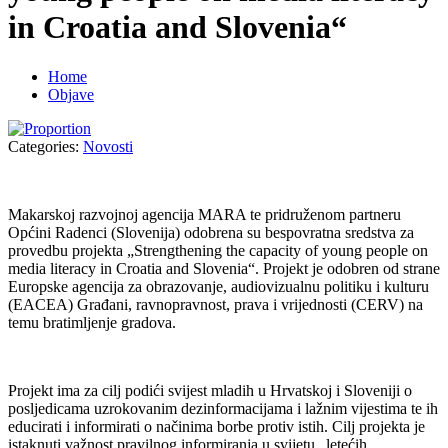
in Croatia and Slovenia“
Home
Objave
Categories:
Novosti
Makarskoj razvojnoj agencija MARA te pridruženom partneru
Općini Radenci (Slovenija) odobrena su bespovratna sredstva za
provedbu projekta „Strengthening the capacity of young people on
media literacy in Croatia and Slovenia“. Projekt je odobren od strane
Europske agencija za obrazovanje, audiovizualnu politiku i kulturu
(EACEA) Građani, ravnopravnost, prava i vrijednosti (CERV) na
temu bratimljenje gradova.
Projekt ima za cilj podići svijest mladih u Hrvatskoj i Sloveniji o
posljedicama uzrokovanim dezinformacijama i lažnim vijestima te ih
educirati i informirati o načinima borbe protiv istih. Cilj projekta je
istaknuti važnost pravilnog informiranja u svijetu „letećih