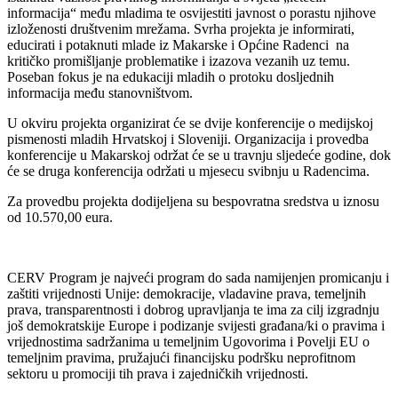
informacija“ među mladima te osvijestiti javnost o porastu njihove
izloženosti društvenim mrežama. Svrha projekta je informirati,
educirati i potaknuti mlade iz Makarske i Općine Radenci na
kritičko promišljanje problematike i izazova vezanih uz temu.
Poseban fokus je na edukaciji mladih o protoku dosljednih
informacija među stanovništvom.
U okviru projekta organizirat će se dvije konferencije o medijskoj
pismenosti mladih Hrvatskoj i Sloveniji. Organizacija i provedba
konferencije u Makarskoj održat će se u travnju sljedeće godine, dok
će se druga konferencija održati u mjesecu svibnju u Radencima.
Za provedbu projekta dodijeljena su bespovratna sredstva u iznosu
od 10.570,00 eura.
CERV Program je najveći program do sada namijenjen promicanju i
zaštiti vrijednosti Unije: demokracije, vladavine prava, temeljnih
prava, transparentnosti i dobrog upravljanja te ima za cilj izgradnju
još demokratskije Europe i podizanje svijesti građana/ki o pravima i
vrijednostima sadržanima u temeljnim Ugovorima i Povelji EU o
temeljnim pravima, pružajući financijsku podršku neprofitnom
sektoru u promociji tih prava i zajedničkih vrijednosti.