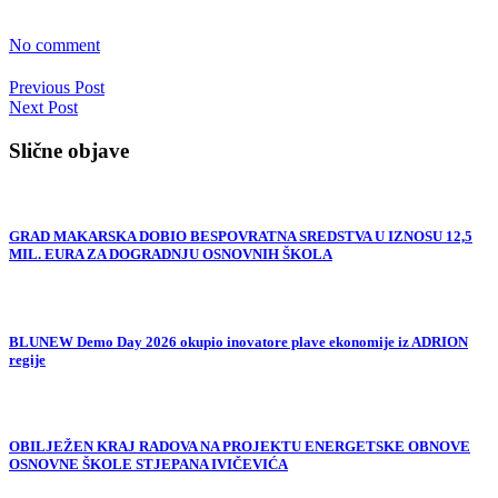
No comment
Previous Post
Next Post
Slične objave
GRAD MAKARSKA DOBIO BESPOVRATNA SREDSTVA U IZNOSU 12,5
MIL. EURA ZA DOGRADNJU OSNOVNIH ŠKOLA
BLUNEW Demo Day 2026 okupio inovatore plave ekonomije iz ADRION
regije
OBILJEŽEN KRAJ RADOVA NA PROJEKTU ENERGETSKE OBNOVE
OSNOVNE ŠKOLE STJEPANA IVIČEVIĆA