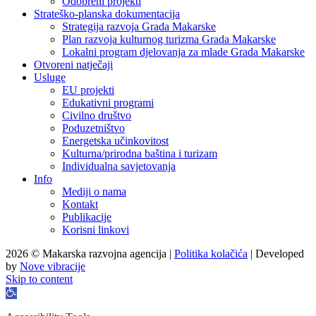
Odobreni projekti
Strateško-planska dokumentacija
Strategija razvoja Grada Makarske
Plan razvoja kulturnog turizma Grada Makarske
Lokalni program djelovanja za mlade Grada Makarske
Otvoreni natječaji
Usluge
EU projekti
Edukativni programi
Civilno društvo
Poduzetništvo
Energetska učinkovitost
Kulturna/prirodna baština i turizam
Individualna savjetovanja
Info
Mediji o nama
Kontakt
Publikacije
Korisni linkovi
2026 © Makarska razvojna agencija |
Politika kolačića
| Developed
by
Nove vibracije
Skip to content
Open
toolbar