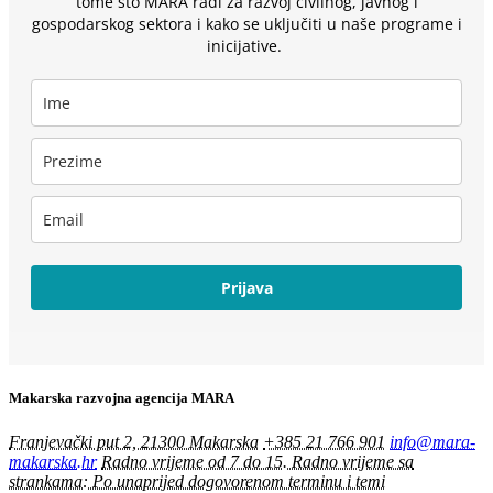
tome što MARA radi za razvoj civilnog, javnog i
gospodarskog sektora i kako se uključiti u naše programe i
inicijative.
Prijava
Makarska razvojna agencija MARA
Franjevački put 2, 21300 Makarska
+385 21 766 901
info@mara-
makarska.hr
Radno vrijeme od 7 do 15. Radno vrijeme sa
strankama: Po unaprijed dogovorenom terminu i temi