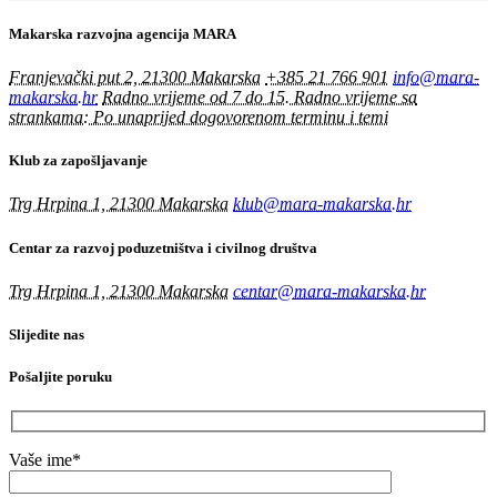
Makarska razvojna agencija MARA
Franjevački put 2, 21300 Makarska
+385 21 766 901
info@mara-
makarska.hr
Radno vrijeme od 7 do 15. Radno vrijeme sa
strankama: Po unaprijed dogovorenom terminu i temi
Klub za zapošljavanje
Trg Hrpina 1, 21300 Makarska
klub@mara-makarska.hr
Centar za razvoj poduzetništva i civilnog društva
Trg Hrpina 1, 21300 Makarska
centar@mara-makarska.hr
Slijedite nas
Pošaljite poruku
Vaše ime*