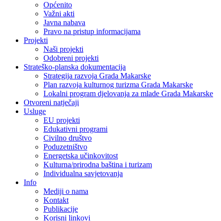
Općenito
Važni akti
Javna nabava
Pravo na pristup informacijama
Projekti
Naši projekti
Odobreni projekti
Strateško-planska dokumentacija
Strategija razvoja Grada Makarske
Plan razvoja kulturnog turizma Grada Makarske
Lokalni program djelovanja za mlade Grada Makarske
Otvoreni natječaji
Usluge
EU projekti
Edukativni programi
Civilno društvo
Poduzetništvo
Energetska učinkovitost
Kulturna/prirodna baština i turizam
Individualna savjetovanja
Info
Mediji o nama
Kontakt
Publikacije
Korisni linkovi