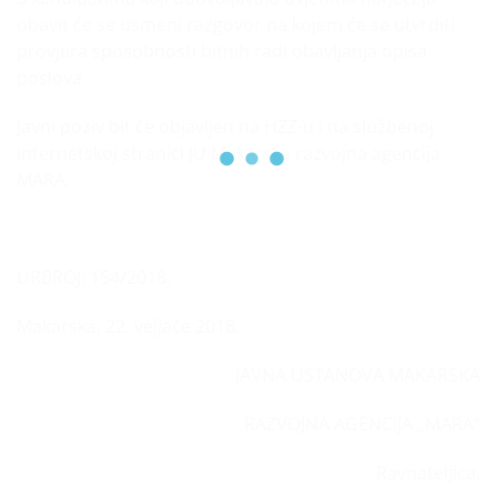
obavit će se usmeni razgovor na kojem će se utvrditi
provjera sposobnosti bitnih radi obavljanja opisa
poslova.
Javni poziv bit će objavljen na HZZ-u i na službenoj
internetskoj stranici JU Makarska razvojna agencija
MARA.
URBROJ: 154/2018.
Makarska, 22. veljače 2018.
JAVNA USTANOVA MAKARSKA
RAZVOJNA AGENCIJA „MARA“
Ravnateljica,