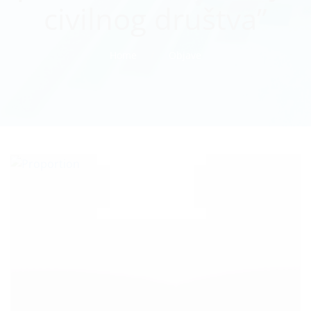
civilnog društva”
Home
Objave