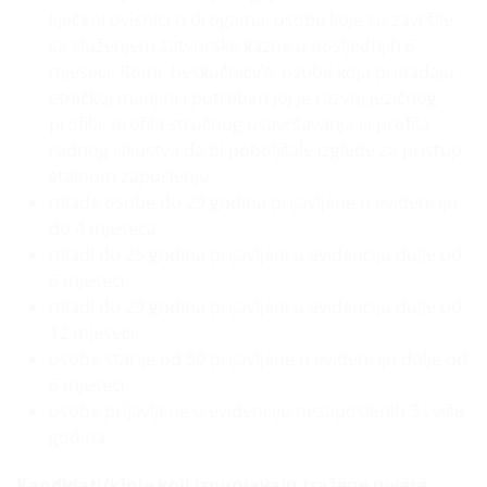
liječeni ovisnici o drogama, osobe koje su završile
sa služenjem zatvorske kazne u posljednjih 6
mjeseci, Romi, beskućnici/e, osobe koja pripadaju
etničkoj manjini i potreban joj je razvoj jezičnog
profila, profila stručnog usavršavanja ili profila
radnog iskustva da bi poboljšale izglede za pristup
stalnom zaposlenju;
mlade osobe do 29 godina prijavljene u evidenciju
do 4 mjeseca;
mladi do 25 godina prijavljeni u evidenciju dulje od
6 mjeseci;
mladi do 29 godina prijavljeni u evidenciju dulje od
12 mjeseci;
osobe starije od 50 prijavljene u evidenciju dulje od
6 mjeseci;
osobe prijavljene u evidenciju nezaposlenih 3 i više
godina.
Kandidati/kinje koji ispunjavaju tražene uvjete