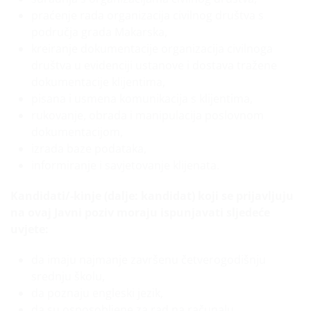
praćenje rada organizacija civilnog društva s
područja grada Makarska,
kreiranje dokumentacije organizacija civilnoga
društva u evidenciji ustanove i dostava tražene
dokumentacije klijentima,
pisana i usmena komunikacija s klijentima,
rukovanje, obrada i manipulacija poslovnom
dokumentacijom,
izrada baze podataka,
informiranje i savjetovanje klijenata.
Kandidati/-kinje (dalje: kandidat) koji se prijavljuju
na ovaj Javni poziv moraju ispunjavati sljedeće
uvjete:
da imaju najmanje završenu četverogodišnju
srednju školu,
da poznaju engleski jezik,
da su osposobljene za rad na računalu,