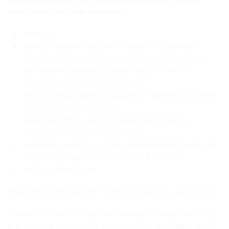
dužni su uz prijavu dostaviti:
životopis,
dokaz o odgovarajućem stupnju obrazovanja
(preslika diplome ili uvjerenja o stručnoj spremi,
završenom odgovarajućem sveučilišnom ili
stručnom studiju, svjedodžba),
dokaz o hrvatskom državljanstvu (presliku osobne
iskaznice ili domovnice),
uvjerenje HZZ-a da se kandidat/kinja vodi u
evidenciji nezaposlenih osoba,
uvjerenje suda da se protiv kandidata/kinje ne vodi
kazneni postupak (ne starije od 6 mjeseci),
motivacijsko pismo.
Ostvareni radni staž nije uvjet za prijavu na Javni poziv.
Preslike traženih priloga ne moraju biti ovjerene. Uvid
u originalne dokumente za izabranog kandidata izvršit