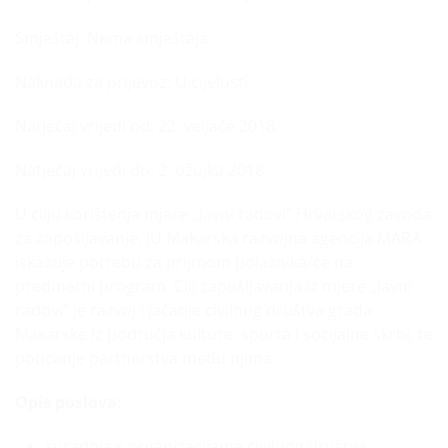
Smještaj: Nema smještaja
Naknada za prijevoz: U cijelosti
Natječaj vrijedi od: 22. veljače 2018.
Natječaj vrijedi do: 2. ožujka 2018.
U cilju korištenja mjere „Javni radovi“ Hrvatskog zavoda
za zapošljavanje, JU Makarska razvojna agencija MARA
iskazuje potrebu za prijmom polaznika/ce na
predmetni program. Cilj zapošljavanja iz mjere „Javni
radovi“ je razvoj i jačanje civilnog društva grada
Makarske iz područja kulture, sporta i socijalne skrbi, te
poticanje partnerstva među njima.
Opis poslova:
suradnja s organizacijama civilnog društva,