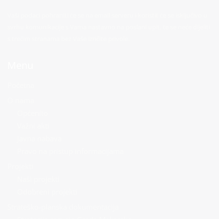
Vaši podaci pohraniti će se na email serveru i koristit će se isključivo u
svrhu komunikacije s Vama nastavno na poslani upit, te se neće dijeliti
s trećim stranama bez Vaše izričite privole.
Menu
Početna
O nama
Općenito
Važni akti
Javna nabava
Pravo na pristup informacijama
Projekti
Naši projekti
Odobreni projekti
Strateško-planska dokumentacija