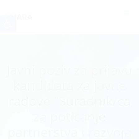
Open toolbar
Javni poziv za prijavu
kandidata za javne
radove “Suradnik/ca
za poticanje
partnerstva i razvoja