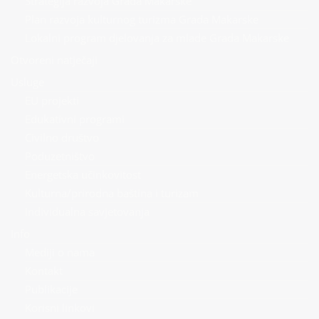
Strategija razvoja Grada Makarske
Plan razvoja kulturnog turizma Grada Makarske
Lokalni program djelovanja za mlade Grada Makarske
Otvoreni natječaji
Usluge
EU projekti
Edukativni programi
Civilno društvo
Poduzetništvo
Energetska učinkovitost
Kulturna/prirodna baština i turizam
Individualna savjetovanja
Info
Mediji o nama
Kontakt
Publikacije
Korisni linkovi