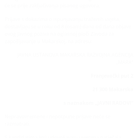
će se prije zaključivanja pisanog ugovora.
Prijave s dokazima o ispunjavanju traženih uvjeta,
dostavljaju se u roku od 8 (osam) dana od dana objave
ovog Javnog poziva na oglasnoj ploči Zavoda za
zapošljavanje u Makarskoj, na adresu:
JAVNA USTANOVA MAKARSKA RAZVOJNA AGENCIJA
„MARA“
Franjevački put 2
21 300 Makarska
s naznakom „JAVNI RADOVI“
Nepravovremene i nepotpune prijave neće se
razmatrati.
S kandidatima koji udovoljavaju uvjetima natječaja