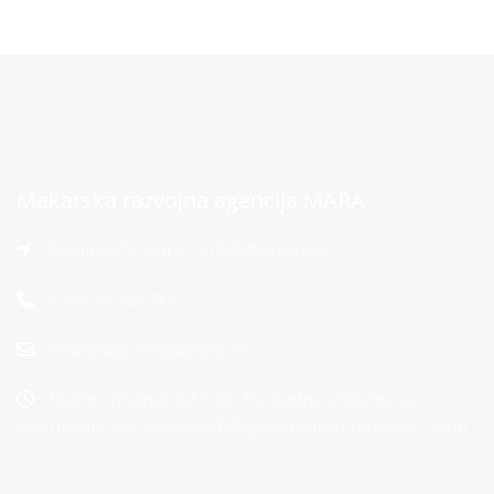
Makarska razvojna agencija MARA
Franjevački put 2, 21300 Makarska
+385 21 766 901
info@mara-makarska.hr
Radno vrijeme od 7 do 15. Radno vrijeme sa
strankama: Po unaprijed dogovorenom terminu i temi