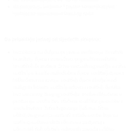
da posjeduju verbalne i pisane komunikacijske
vještine te sposobnost timskog rada.
Da pripadaju jednoj od sljedećih skupina:
bez obzira na duljinu prijave u evidenciju: hrvatski
branitelji, djeca i supružnici poginulih i nestalih
hrvatskih branitelja, žrtve seksualnog nasilja u ratu,
roditelji s 4 i više malodobne djece, roditelji djece s
teškoćama u razvoju, roditelji djece oboljele od
malignih bolesti, roditelji udovci i roditelji djeteta
bez upisanog drugog roditelja, osobe uključene u
probaciju, osobe bez stečene kvalifikacije, osobe s
invaliditetom, žrtve trgovanja ljudima, žrtve
obiteljskog nasilja, azilanti, mlade osobe koje su
izašle iz sustava skrbi (domova za djecu) i
udomiteljskih obitelji, odgojnih zavoda i slično,