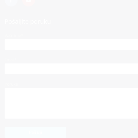
Pošaljite poruku
Vaše ime*
Email*
Poruka