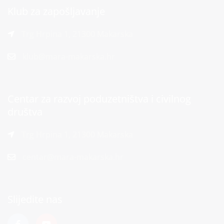
Klub za zapošljavanje
Trg Hrpina 1, 21300 Makarska
klub@mara-makarska.hr
Centar za razvoj poduzetništva i civilnog
društva
Trg Hrpina 1, 21300 Makarska
centar@mara-makarska.hr
Slijedite nas