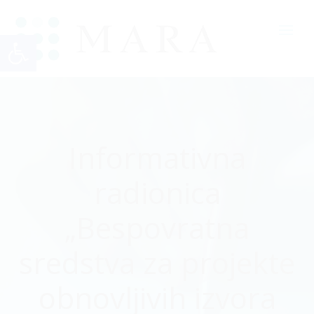
Open toolbar
Informativna
radionica
„Bespovratna
sredstva za projekte
obnovljivih izvora