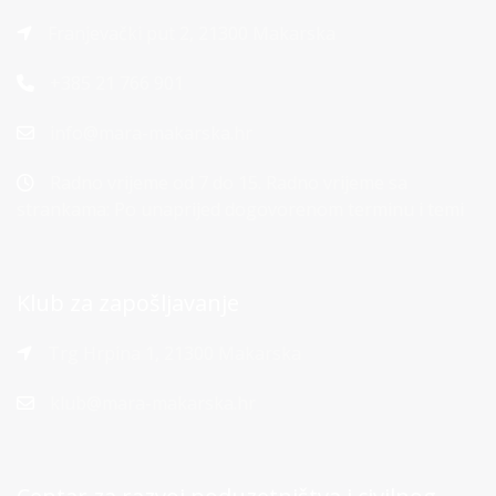
Franjevački put 2, 21300 Makarska
+385 21 766 901
info@mara-makarska.hr
Radno vrijeme od 7 do 15. Radno vrijeme sa
strankama: Po unaprijed dogovorenom terminu i temi
Klub za zapošljavanje
Trg Hrpina 1, 21300 Makarska
klub@mara-makarska.hr