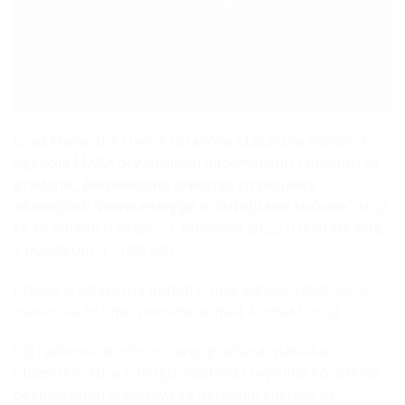
Categories:
NOVOSTI
Grad Makarska i Javna ustanova Makarska razvojna
agencija MARA organiziraju informativnu radionicu za
građane
„Bespovratna sredstva za projekte
obnovljivih izvora energije u obiteljskim kućama“
koja
će se održati u petak 21. listopada 2022. u dvorani Arte,
s početkom u 11,00 sati.
Prijava je obavezna putem e-mail adrese
info@mara-
makarska.hr
(ime, prezime, e-mail, kontakt broj).
Cilj radionice je informiranje građana, vlasnika
obiteljskih kuća o mogućnostima i uvjetima korištenja
bespovratnih sredstava za ugradnju sustava za