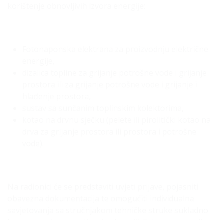
korištenje obnovljivih izvora energije:
Fotonaponska elektrana za proizvodnju električne
energije,
dizalica topline za grijanje potrošne vode i grijanje
prostora ili za grijanje potrošne vode i grijanje i
hlađenje prostora,
sustav sa sunčanim toplinskim kolektorima,
kotao na drvnu sječku (pelete ili pirolitički kotao na
drva za grijanje prostora ili prostora i potrošne
vode).
Na radionici će se predstaviti uvjeti prijave, pojasniti
obavezna dokumentacija te omogućiti individualna
savjetovanja sa stručnjakom tehničke struke sukladno