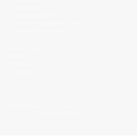
Poduzetništvo
Energetska učinkovitost
Kulturna/prirodna baština i turizam
Individualna savjetovanja
Info
Mediji o nama
Kontakt
Publikacije
Korisni linkovi
2026 © Makarska razvojna agencija |
Politika kolačića
| Developed by
Nove vibracije