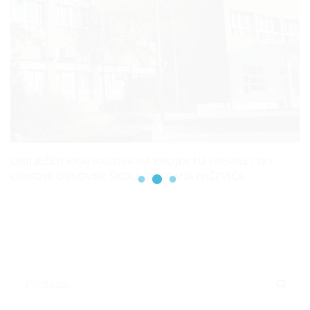
OBILJEŽEN KRAJ RADOVA NA PROJEKTU ENERGETSKE
OBNOVE OSNOVNE ŠKOLE STJEPANA IVIČEVIĆA