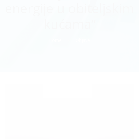
energije u obiteljskim
kućama“
Home
Objave