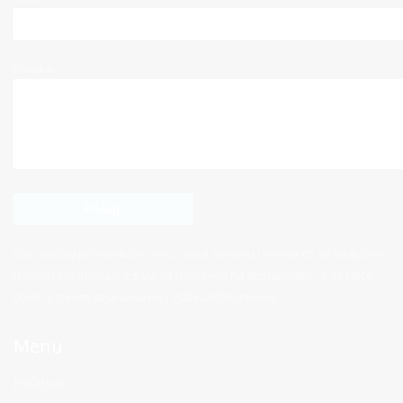
Poruka
Vaši podaci pohraniti će se na email serveru i koristit će se isključivo
u svrhu komunikacije s Vama nastavno na poslani upit, te se neće
dijeliti s trećim stranama bez Vaše izričite privole.
Menu
Početna