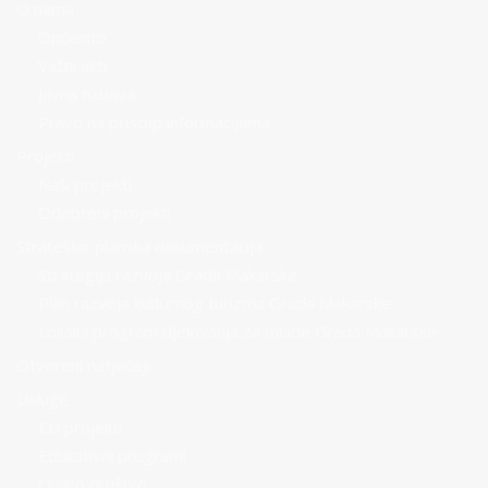
O nama
Općenito
Važni akti
Javna nabava
Pravo na pristup informacijama
Projekti
Naši projekti
Odobreni projekti
Strateško-planska dokumentacija
Strategija razvoja Grada Makarske
Plan razvoja kulturnog turizma Grada Makarske
Lokalni program djelovanja za mlade Grada Makarske
Otvoreni natječaji
Usluge
EU projekti
Edukativni programi
Civilno društvo