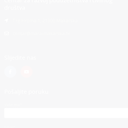
Centar za razvoj poduzetništva i civilnog
društva
Trg Hrpina 1, 21300 Makarska
centar@mara-makarska.hr
Slijedite nas
Pošaljite poruku
Vaše ime*
Email*