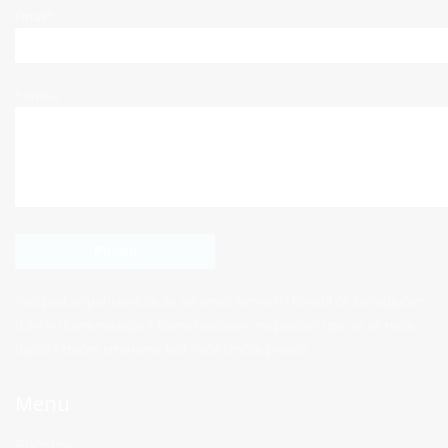
Email*
Poruka
Vaši podaci pohraniti će se na email serveru i koristit će se isključivo
u svrhu komunikacije s Vama nastavno na poslani upit, te se neće
dijeliti s trećim stranama bez Vaše izričite privole.
Menu
Početna