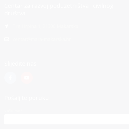
Centar za razvoj poduzetništva i civilnog
društva
Trg Hrpina 1, 21300 Makarska
centar@mara-makarska.hr
Slijedite nas
Pošaljite poruku
Vaše ime*