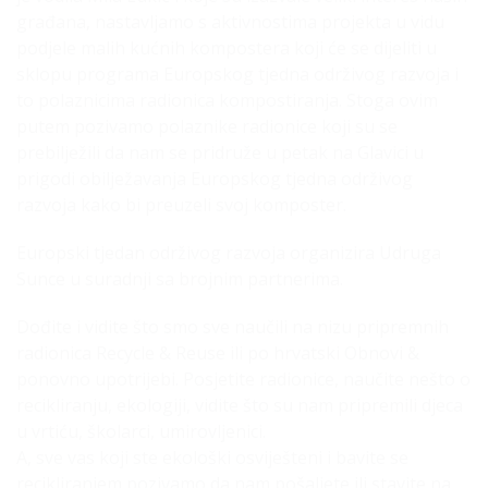
građana, nastavljamo s aktivnostima projekta u vidu
podjele malih kućnih kompostera koji će se dijeliti u
sklopu programa Europskog tjedna održivog razvoja i
to polaznicima radionica kompostiranja. Stoga ovim
putem pozivamo polaznike radionice koji su se
prebilježili da nam se pridruže u petak na Glavici u
prigodi obilježavanja Europskog tjedna održivog
razvoja kako bi preuzeli svoj komposter.
Europski tjedan održivog razvoja organizira Udruga
Sunce u suradnji sa brojnim partnerima.
Dođite i vidite što smo sve naučili na nizu pripremnih
radionica Recycle & Reuse ili po hrvatski Obnovi &
ponovno upotrijebi. Posjetite radionice, naučite nešto o
recikliranju, ekologiji, vidite što su nam pripremili djeca
u vrtiću, školarci, umirovljenici.
A, sve vas koji ste ekološki osviješteni i bavite se
recikliranjem pozivamo da nam pošaljete ili stavite na