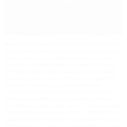
Categories:
NOVOSTI
Makarska razvojna agencija MARA projektni je partner
Savjetovalištu Lanterna u okviru projekta prijavljenog
na Poziv na dostavu projektnih prijedloga u okviru
Švicarsko-hrvatskog programa suradnje – “Osvijesti i
prihvati promjenu”. Mara u sklopu projekta provodi
aktivnost „Urbani vrtlari“, a odnose se na: uspostavu
plastenika u dvorištu OŠ Stjepana Ivičevića te
opremanje istog sa sadnim materijalom i alatom za
potrebe školske zadruge i upoznavanja građana sa
biovrtlarenjem, organizaciju radionica “Kompostiranje”
i “Biovrtlarstvo u skladu s prirodom”. S obzirom da smo
uspješno održali dvije radionice o kompostiranju, koje
je vodila Mila Lukić i koje su izazvale veliki interes naših