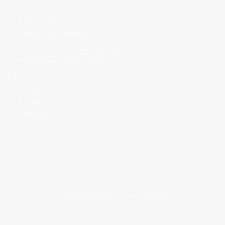
Civilno društvo
Poduzetništvo
Energetska učinkovitost
Kulturna/prirodna baština i turizam
Individualna savjetovanja
Info
Mediji o nama
Kontakt
Publikacije
Korisni linkovi
2026 © Makarska razvojna agencija |
Politika kolačića
| Developed by
Nove vibracije