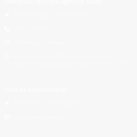
Makarska razvojna agencija MARA
Franjevački put 2, 21300 Makarska
+385 21 766 901
info@mara-makarska.hr
Radno vrijeme od 7 do 15. Radno vrijeme sa
strankama: Po unaprijed dogovorenom terminu i temi
Klub za zapošljavanje
Trg Hrpina 1, 21300 Makarska
klub@mara-makarska.hr