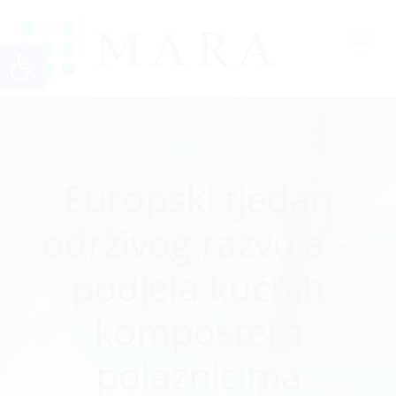
Open toolbar
Europski tjedan
održivog razvoja –
podjela kućnih
kompostera
polaznicima