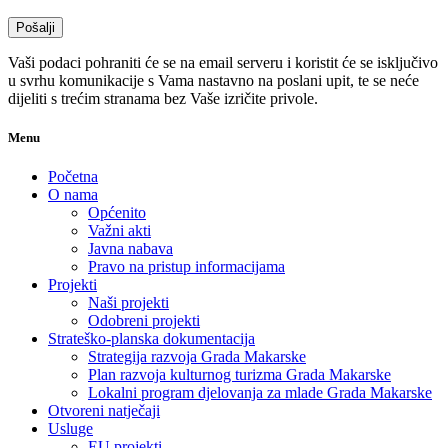
Vaši podaci pohraniti će se na email serveru i koristit će se isključivo
u svrhu komunikacije s Vama nastavno na poslani upit, te se neće
dijeliti s trećim stranama bez Vaše izričite privole.
Menu
Početna
O nama
Općenito
Važni akti
Javna nabava
Pravo na pristup informacijama
Projekti
Naši projekti
Odobreni projekti
Strateško-planska dokumentacija
Strategija razvoja Grada Makarske
Plan razvoja kulturnog turizma Grada Makarske
Lokalni program djelovanja za mlade Grada Makarske
Otvoreni natječaji
Usluge
EU projekti