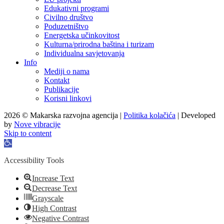
Edukativni programi
Civilno društvo
Poduzetništvo
Energetska učinkovitost
Kulturna/prirodna baština i turizam
Individualna savjetovanja
Info
Mediji o nama
Kontakt
Publikacije
Korisni linkovi
2026 © Makarska razvojna agencija |
Politika kolačića
| Developed
by
Nove vibracije
Skip to content
Open
toolbar
Accessibility Tools
Increase Text
Decrease Text
Grayscale
High Contrast
Negative Contrast