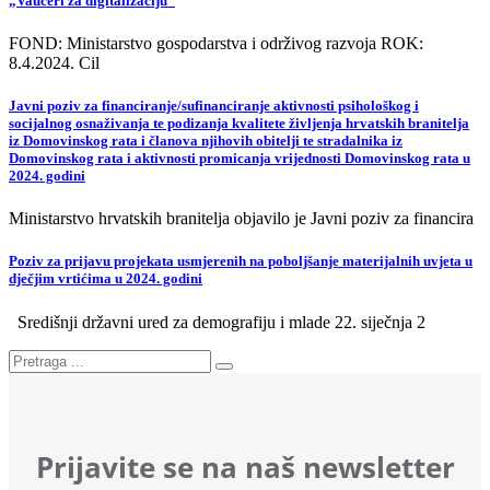
„Vaučeri za digitalizaciju“
FOND: Ministarstvo gospodarstva i održivog razvoja ROK:
8.4.2024. Cil
Javni poziv za financiranje/sufinanciranje aktivnosti psihološkog i
socijalnog osnaživanja te podizanja kvalitete življenja hrvatskih branitelja
iz Domovinskog rata i članova njihovih obitelji te stradalnika iz
Domovinskog rata i aktivnosti promicanja vrijednosti Domovinskog rata u
2024. godini
Ministarstvo hrvatskih branitelja objavilo je Javni poziv za financira
Poziv za prijavu projekata usmjerenih na poboljšanje materijalnih uvjeta u
dječjim vrtićima u 2024. godini
Središnji državni ured za demografiju i mlade 22. siječnja 2
Prijavite se na naš newsletter