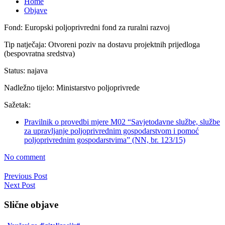
Home
Objave
Fond:
Europski poljoprivredni fond za ruralni razvoj
Tip natječaja:
Otvoreni poziv na dostavu projektnih prijedloga
(bespovratna sredstva)
Status:
najava
Nadležno tijelo:
Ministarstvo poljoprivrede
Sažetak:
Pravilnik o provedbi mjere M02 “Savjetodavne službe, službe
za upravljanje poljoprivrednim gospodarstvom i pomoć
poljoprivrednim gospodarstvima” (NN, br. 123/15)
No comment
Previous Post
Next Post
Slične objave