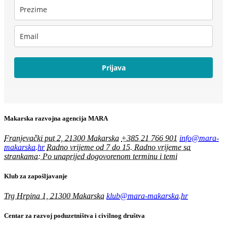
Prijava
Makarska razvojna agencija MARA
Franjevački put 2, 21300 Makarska
+385 21 766 901
info@mara-
makarska.hr
Radno vrijeme od 7 do 15. Radno vrijeme sa
strankama: Po unaprijed dogovorenom terminu i temi
Klub za zapošljavanje
Trg Hrpina 1, 21300 Makarska
klub@mara-makarska.hr
Centar za razvoj poduzetništva i civilnog društva