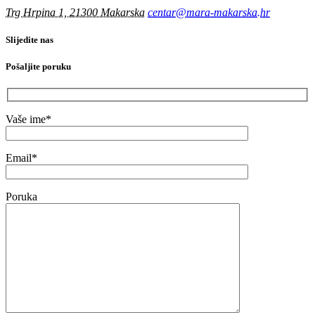
Trg Hrpina 1, 21300 Makarska
centar@mara-makarska.hr
Slijedite nas
Pošaljite poruku
Vaše ime*
Email*
Poruka