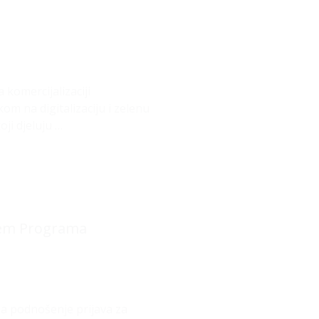
komercijalizaciji
om na digitalizaciju i zelenu
ji djeluju …
ljem Programa
a podnošenje prijava za