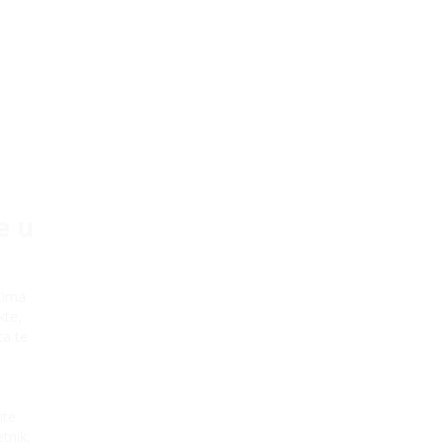
e u
tima
kte,
ta te
ite
tnik,