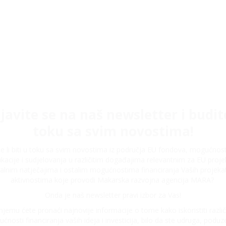
ijavite se na naš newsletter i budit
toku sa svim novostima!
ite li biti u toku sa svim novostima iz područja EU fondova, mogućnos
kacije i sudjelovanja u različitim događajima relevantnim za EU proje
alnim natječajima i ostalim mogućnostima financiranja Vaših projeka
aktivnostima koje provodi Makarska razvojna agencija MARA?
Onda je naš newsletter pravi izbor za Vas!
njemu ćete pronaći najnovije informacije o tome kako iskoristiti različ
ćnosti financiranja vaših ideja i investicija, bilo da ste udruga, poduze