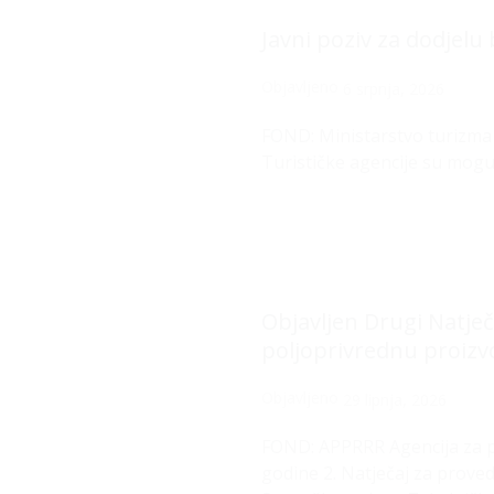
Javni poziv za dodjelu
Objavljeno
6 srpnja, 2026
FOND: Ministarstvo turizma 
Turističke agencije su moguć
Objavljen Drugi Natječ
poljoprivrednu proizv
Objavljeno
29 lipnja, 2026
FOND: APPRRR Agencija za pla
godine 2. Natječaj za prove