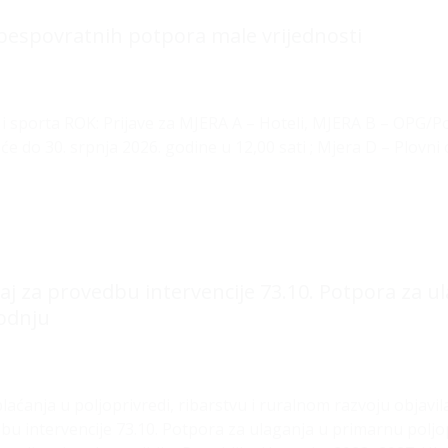
 bespovratnih potpora male vrijednosti
i sporta ROK: Prijave za MJERA A – Hoteli, MJERA B – OPG/Po
e do 30. srpnja 2026. godine u 12,00 sati ; Mjera D – Plovni
aj za provedbu intervencije 73.10. Potpora za 
odnju
ćanja u poljoprivredi, ribarstvu i ruralnom razvoju objavila 
dbu intervencije 73.10. Potpora za ulaganja u primarnu poljo