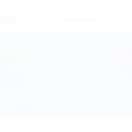
L
TEL.
o@mara-
+385 21 766 901
rska.hr
LUGE
INFO
Home