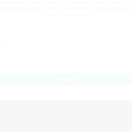
nova ili jedinica lokalne samouprave. Također ćete saznati više o tom
radi za razvoj civilnog, javnog i gospodarskog sektora i kako se uklju
naše programe i inicijative.
Prijava