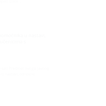
upan iznos …
 pomoćnika u nastavi,
učenicima s
59 sati Predmet ovoga Javnog
a u nastavi, odnosno