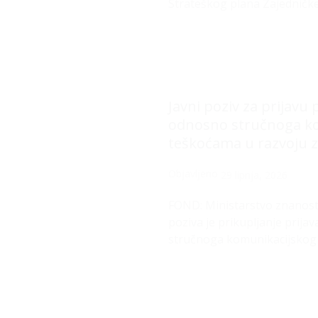
Strateškog plana Zajedničke
Javni poziv za prijavu
odnosno stručnoga ko
teškoćama u razvoju z
Objavljeno
29 lipnja, 2026
FOND: Ministarstvo znanosti
poziva je prikupljanje prij
stručnoga komunikacijskog 