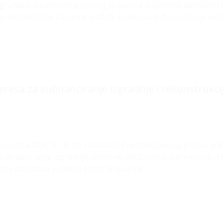
grama sufinanciranja javnog prijevoza u Splitsko-dalmatinsko
o-dalmatinske županije u 2026. godini za sufinanciranje jed
nteresa za sufinanciranje izgradnje i rekonstrukc
 sporta ROK: 31. 8. do 14:00 sati. Predmet Javnog poziva je 
li sufinanciranje izgradnje, obnove, održavanja, opremanja i 
voj sporta za pojedini sport ili skupine …