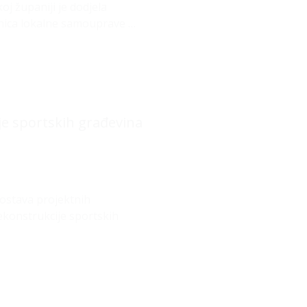
j županiji je dodjela
inica lokalne samouprave …
ije sportskih građevina
dostava projektnih
rekonstrukcije sportskih