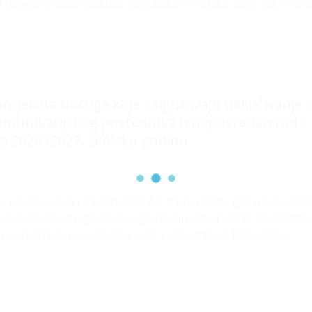
 poljoprivredne politike Republike Hrvatske 2023.-2027. Uk
 projekata udruga koje osiguravaju uključivanje
munikacijskog posrednika u neposredan rad s 
a 2026./2027. školsku godinu
, obrazovanja i mladih ROK: 24. srpnja 2026. godine do 23.
ava projekata udruga koje osiguravaju uključivanje pomoćnik
posrednika u neposredan rad s učenicima s teškoćama …