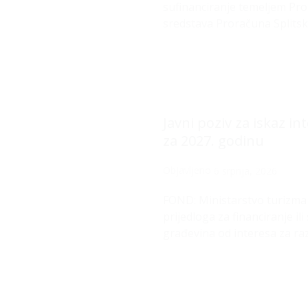
sufinanciranje temeljem Pro
sredstava Proračuna Splitsk
Javni poziv za iskaz i
za 2027. godinu
Objavljeno
6 srpnja, 2026
FOND: Ministarstvo turizma i
prijedloga za financiranje i
građevina od interesa za raz