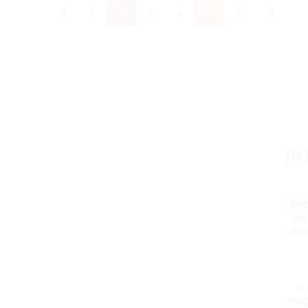
2
…
1
3
4
55
Pr
Žel
edu
aktu
U 
mogu