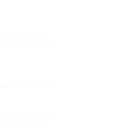
ljoprivrednik i MJERA C –
 objekti nautičkog turizma …
ulaganja u primarnu
je danas, 15. lipnja 2026.
privrednu proizvodnju iz