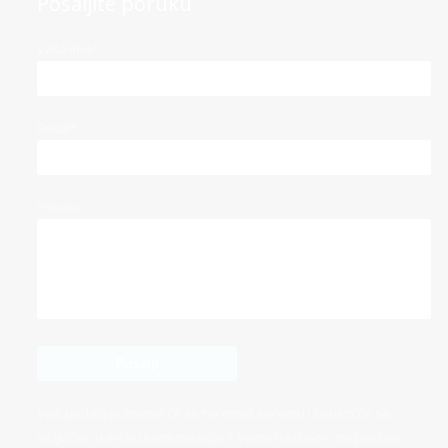
Pošaljite poruku
Vaše ime*
Email*
Poruka
Vaši podaci pohraniti će se na email serveru i koristit će se
isključivo u svrhu komunikacije s Vama nastavno na poslani