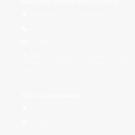
Makarska razvojna agencija MARA
Franjevački put 2, 21300 Makarska
+385 21 766 901
info@mara-makarska.hr
Radno vrijeme od 7 do 15. Radno vrijeme sa
strankama: Po unaprijed dogovorenom terminu i
temi
Klub za zapošljavanje
Trg Hrpina 1, 21300 Makarska
klub@mara-makarska.hr