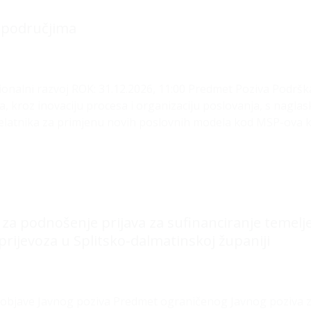
3 područjima
onalni razvoj ROK: 31.12.2026, 11:00 Predmet Poziva Podrška 
, kroz inovaciju procesa i organizaciju poslovanja, s naglask
djelatnika za primjenu novih poslovnih modela kod MSP-ova ko
v za podnošenje prijava za sufinanciranje teme
prijevoza u Splitsko-dalmatinskoj županiji
objave Javnog poziva Predmet ograničenog Javnog poziva z