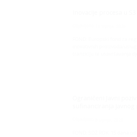
Inovacije procesa u S
Objavljeno
13 srpnja, 2026
FOND: Europski fond za regi
inovativnih proizvoda/usluga
tranziciju te usavršavanja 
Ograničeni Javni pozi
sufinanciranja javnog 
Objavljeno
8 srpnja, 2026
FOND: SDŽ ROK: 15 dana od 