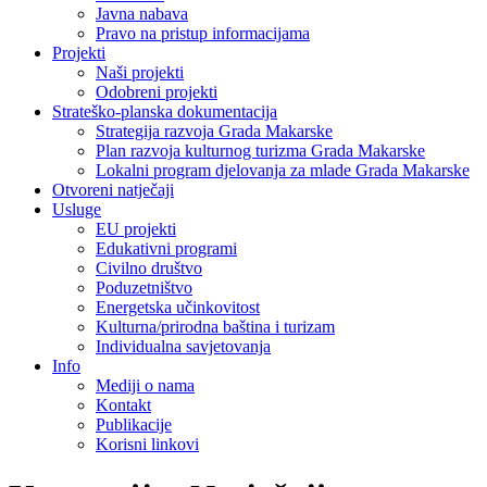
Javna nabava
Pravo na pristup informacijama
Projekti
Naši projekti
Odobreni projekti
Strateško-planska dokumentacija
Strategija razvoja Grada Makarske
Plan razvoja kulturnog turizma Grada Makarske
Lokalni program djelovanja za mlade Grada Makarske
Otvoreni natječaji
Usluge
EU projekti
Edukativni programi
Civilno društvo
Poduzetništvo
Energetska učinkovitost
Kulturna/prirodna baština i turizam
Individualna savjetovanja
Info
Mediji o nama
Kontakt
Publikacije
Korisni linkovi