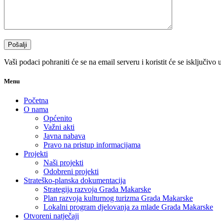
Vaši podaci pohraniti će se na email serveru i koristit će se isključivo
Menu
Početna
O nama
Općenito
Važni akti
Javna nabava
Pravo na pristup informacijama
Projekti
Naši projekti
Odobreni projekti
Strateško-planska dokumentacija
Strategija razvoja Grada Makarske
Plan razvoja kulturnog turizma Grada Makarske
Lokalni program djelovanja za mlade Grada Makarske
Otvoreni natječaji