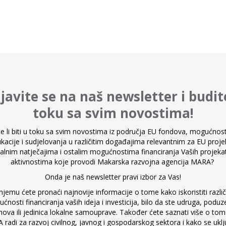
ijavite se na naš newsletter i budit
toku sa svim novostima!
ite li biti u toku sa svim novostima iz područja EU fondova, mogućnos
kacije i sudjelovanja u različitim događajima relevantnim za EU proje
alnim natječajima i ostalim mogućnostima financiranja Vaših projeka
aktivnostima koje provodi Makarska razvojna agencija MARA?
Onda je naš newsletter pravi izbor za Vas!
njemu ćete pronaći najnovije informacije o tome kako iskoristiti različ
ćnosti financiranja vaših ideja i investicija, bilo da ste udruga, poduze
nova ili jedinica lokalne samouprave. Također ćete saznati više o tom
radi za razvoj civilnog, javnog i gospodarskog sektora i kako se uklju