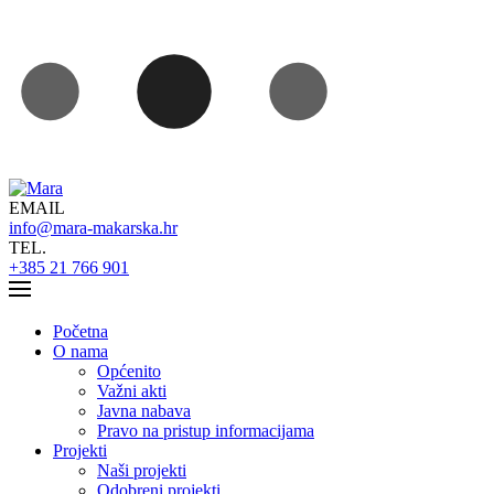
EMAIL
info@mara-makarska.hr
TEL.
+385 21 766 901
Početna
O nama
Općenito
Važni akti
Javna nabava
Pravo na pristup informacijama
Projekti
Naši projekti
Odobreni projekti