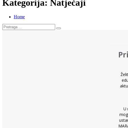
Kategorija:
Natječaji
Home
Pr
Žel
edu
aktu
U 
mogu
usta
MARA 