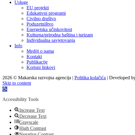
Usluge
EU projekti
Edukativni programi
Civilno društvo
Poduzetništvo
Energetska učinkovitost
Kulturna/prirodna baština i turizam
Individualna savjetovanja
Info
Mediji o nama
Kontakt
Publikacije
Korisni linkovi
2026 © Makarska razvojna agencija |
Politika kolačića
| Developed b
Skip to content
Open
toolbar
Accessibility Tools
Increase Text
Decrease Text
Grayscale
High Contrast
Negative Contrast