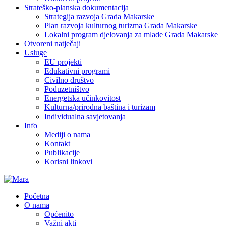
Strateško-planska dokumentacija
Strategija razvoja Grada Makarske
Plan razvoja kulturnog turizma Grada Makarske
Lokalni program djelovanja za mlade Grada Makarske
Otvoreni natječaji
Usluge
EU projekti
Edukativni programi
Civilno društvo
Poduzetništvo
Energetska učinkovitost
Kulturna/prirodna baština i turizam
Individualna savjetovanja
Info
Mediji o nama
Kontakt
Publikacije
Korisni linkovi
Početna
O nama
Općenito
Važni akti