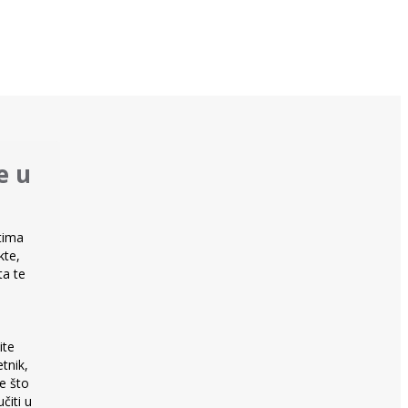
e u
tima
kte,
ta te
ite
tnik,
e što
čiti u