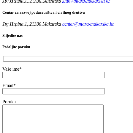
Trg Hrpina 1, 21300 Makarska
klub@mara-makarska.hr
Centar za razvoj poduzetništva i civilnog društva
Trg Hrpina 1, 21300 Makarska
centar@mara-makarska.hr
Slijedite nas
Pošaljite poruku
Vaše ime*
Email*
Poruka