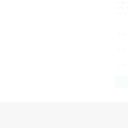
mogućn
ustan
MARA r