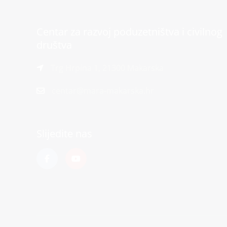
Centar za razvoj poduzetništva i civilnog
društva
Trg Hrpina 1, 21300 Makarska
centar@mara-makarska.hr
Slijedite nas