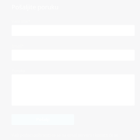
Pošaljite poruku
Vaše ime*
Email*
Poruka
Vaši podaci pohraniti će se na email serveru i koristit će se