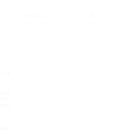
e u
stima
ekte,
ata te
čite