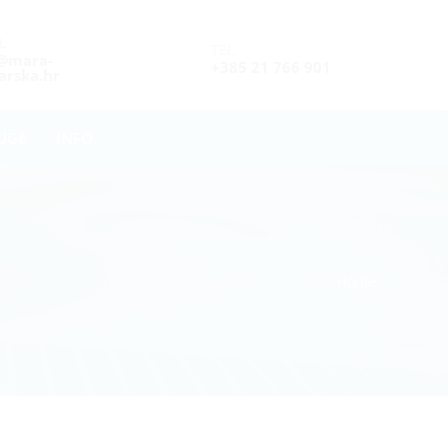
L
TEL.
o@mara-
+385 21 766 901
rska.hr
UGE
INFO
Home