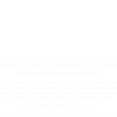
ijavite se na naš newsletter i budit
toku sa svim novostima!
te li biti u toku sa svim novostima iz područja EU fondova, mogućno
acije i sudjelovanja u različitim događajima relevantnim za EU proj
lnim natječajima i ostalim mogućnostima financiranja Vaših projek
aktivnostima koje provodi Makarska razvojna agencija MARA?
Onda je naš newsletter pravi izbor za Vas!
jemu ćete pronaći najnovije informacije o tome kako iskoristiti razli