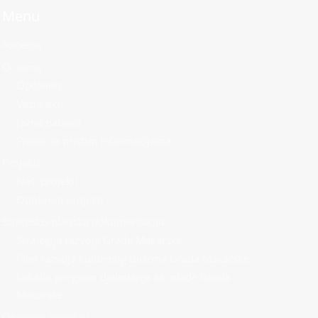
Menu
Početna
O nama
Općenito
Važni akti
Javna nabava
Pravo na pristup informacijama
Projekti
Naši projekti
Odobreni projekti
Strateško-planska dokumentacija
Strategija razvoja Grada Makarske
Plan razvoja kulturnog turizma Grada Makarske
Lokalni program djelovanja za mlade Grada
Makarske
Otvoreni natječaji