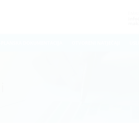
EMAI
inf
maka
-PLANSKA DOKUMENTACIJA
OTVORENI NATJEČAJI
USL
i