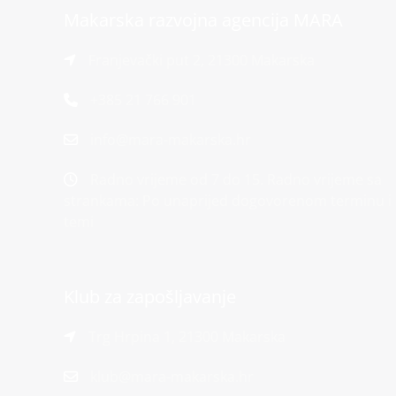
Makarska razvojna agencija MARA
Franjevački put 2, 21300 Makarska
+385 21 766 901
info@mara-makarska.hr
Radno vrijeme od 7 do 15. Radno vrijeme sa
strankama: Po unaprijed dogovorenom terminu i
temi
Klub za zapošljavanje
Trg Hrpina 1, 21300 Makarska
klub@mara-makarska.hr