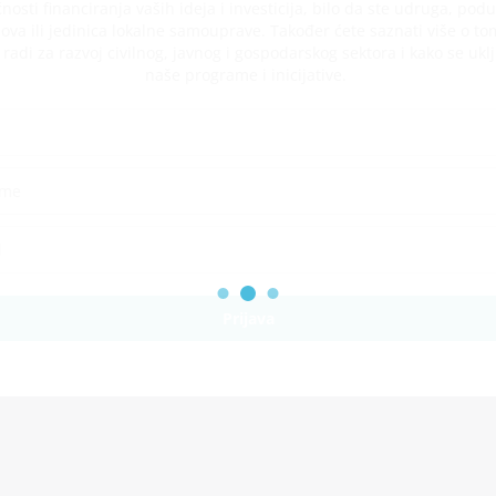
osti financiranja vaših ideja i investicija, bilo da ste udruga, podu
ova ili jedinica lokalne samouprave. Također ćete saznati više o to
adi za razvoj civilnog, javnog i gospodarskog sektora i kako se uklj
naše programe i inicijative.
Prijava