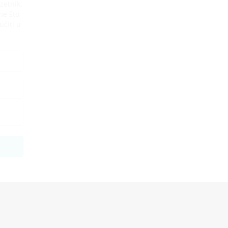
zetnik,
me što
učiti u