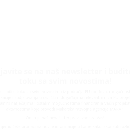
ijavite se na naš newsletter i budit
toku sa svim novostima!
ite li biti u toku sa svim novostima iz područja EU fondova, mogućnos
kacije i sudjelovanja u različitim događajima relevantnim za EU proje
alnim natječajima i ostalim mogućnostima financiranja Vaših projeka
aktivnostima koje provodi Makarska razvojna agencija MARA?
Onda je naš newsletter pravi izbor za Vas!
njemu ćete pronaći najnovije informacije o tome kako iskoristiti različ