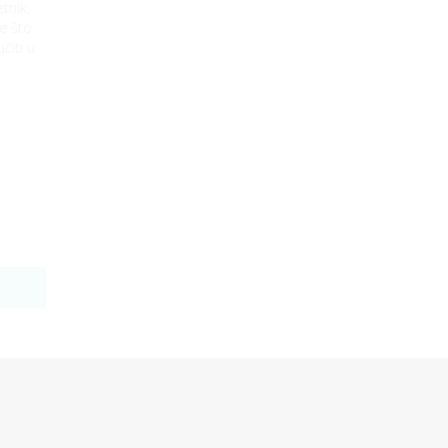
tnik,
e što
čiti u