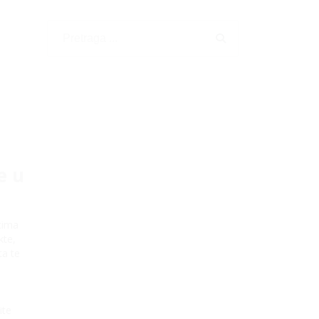
e u
tima
kte,
ta te
ite