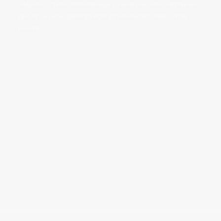
isključivo u svrhu komunikacije s Vama nastavno na poslani
upit, te se neće dijeliti s trećim stranama bez Vaše izričite
privole.