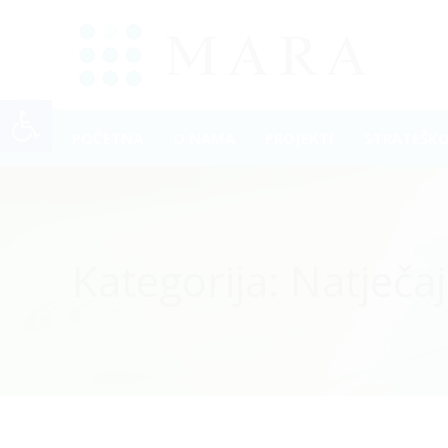
Open toolbar
POČETNA
O NAMA
PROJEKTI
STRATEŠK
Kategorija:
Natječaj