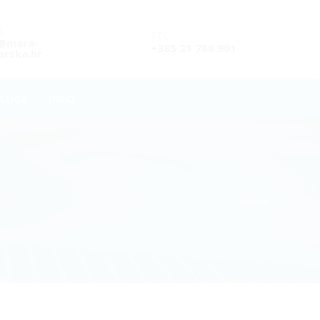
L
TEL.
o@mara-
+385 21 766 901
rska.hr
LUGE
INFO
Home