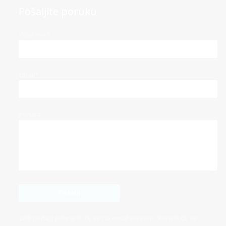
Pošaljite poruku
Vaše ime*
Email*
Poruka
Vaši podaci pohraniti će se na email serveru i koristit će se