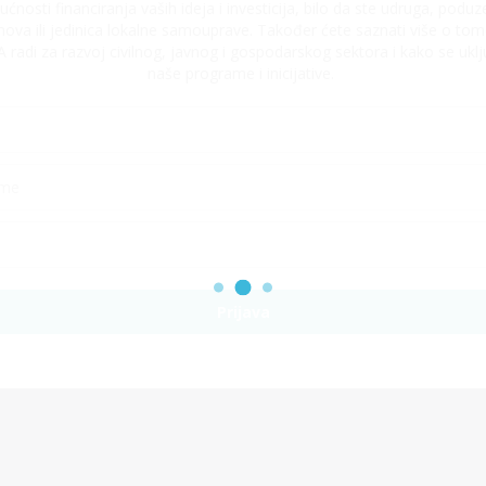
ćnosti financiranja vaših ideja i investicija, bilo da ste udruga, poduze
nova ili jedinica lokalne samouprave. Također ćete saznati više o tom
radi za razvoj civilnog, javnog i gospodarskog sektora i kako se uklju
naše programe i inicijative.
Prijava