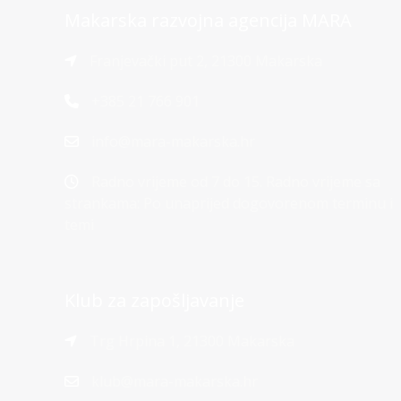
Makarska razvojna agencija MARA
Franjevački put 2, 21300 Makarska
+385 21 766 901
info@mara-makarska.hr
Radno vrijeme od 7 do 15. Radno vrijeme sa
strankama: Po unaprijed dogovorenom terminu i
temi
Klub za zapošljavanje
Trg Hrpina 1, 21300 Makarska
klub@mara-makarska.hr