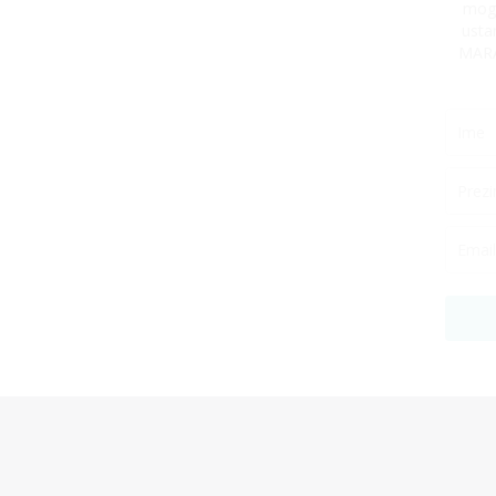
mogu
usta
MARA 