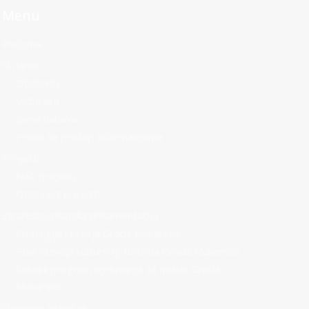
Menu
Početna
O nama
Općenito
Važni akti
Javna nabava
Pravo na pristup informacijama
Projekti
Naši projekti
Odobreni projekti
Strateško-planska dokumentacija
Strategija razvoja Grada Makarske
Plan razvoja kulturnog turizma Grada Makarske
Lokalni program djelovanja za mlade Grada
Makarske
Otvoreni natječaji