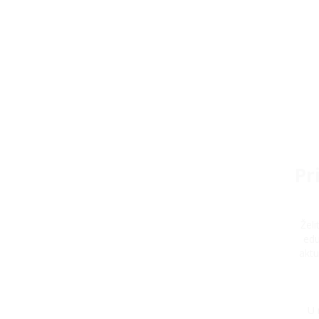
Pr
Žel
edu
aktu
U 